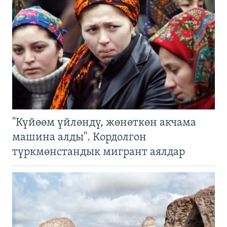
"Күйөөм үйлөндү, жөнөткөн акчама
машина алды". Кордолгон
түркмөнстандык мигрант аялдар