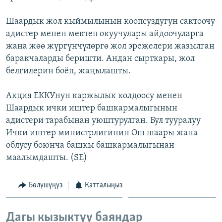
ОНЛАЙН ШЕРИНЕ
ЭЖЕ-СИҢДИЛЕР
Шаардык жол кыймылынын коопсуздугун сактоочу
АЗАТТЫК+
адистер менен мектеп окуучулары айдоочуларга
ЫҢГАЙСЫЗ СУРООЛОР
жана жөө жүргүнчүлөргө жол эрежелери жазылган
баракчаларды беришти. Андан сырткары, жол
белгилерин боёп, жаңылашты.
ЭЕ/АРнун бардык сайттары
Акция ЕККУнун каржылык колдоосу менен
Шаардык ички иштер башкармалыгынын
адистери тарабынан уюштурулган. Бул тууралуу
Ички иштер министрлигинин Ош шаары жана
облусу боюнча башкы башкармалыгынан
маалымдашты. (SE)
Бөлүшүңүз
Катталыңыз
Дагы кызыктуу баяндар