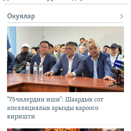
Окуялар
"75чилердин иши": Шаардык сот
апелляциялык арызды кароого
киришти