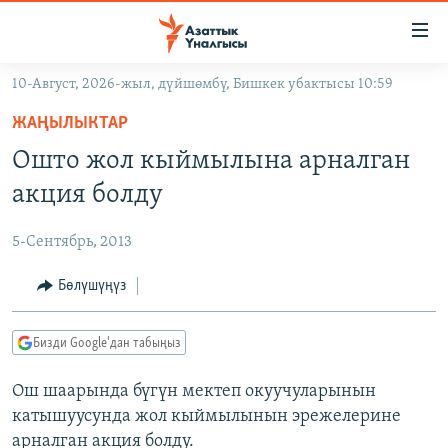
Линктер
Мазмунга
өтүңүз
10-Август, 2026-жыл, дүйшөмбү, Бишкек убактысы 10:59
Навигацияга
ЖАҢЫЛЫКТАР
өтүңүз
ЖАҢЫЛЫКТАР
КЫРГЫЗСТАН
Издөөгө
Ошто жол кыймылына арналган
салыңыз
ДҮЙНӨ
КЫРГЫЗСТАН
акция болду
УКРАИНА
САЯСАТ
ДҮЙНӨ
5-Сентябрь, 2013
АТАЙЫН ИЛИКТӨӨ
ЭКОНОМИКА
БОРБОР АЗИЯ
ТВ ПРОГРАММАЛАР
Бөлүшүңүз
МАДАНИЯТ
ПОДКАСТ
БҮГҮН АЗАТТЫКТА
Бизди Google'дан табыңыз
ӨЗГӨЧӨ ПИКИР
ЭКСПЕРТТЕР ТАЛДАЙТ
Ош шаарында бүгүн мектеп окуучуларынын
БИЗ ЖАНА ДҮЙНӨ
Русский
катышуусунда жол кыймылынын эрежелерине
ДАНИСТЕ
арналган акция болду.