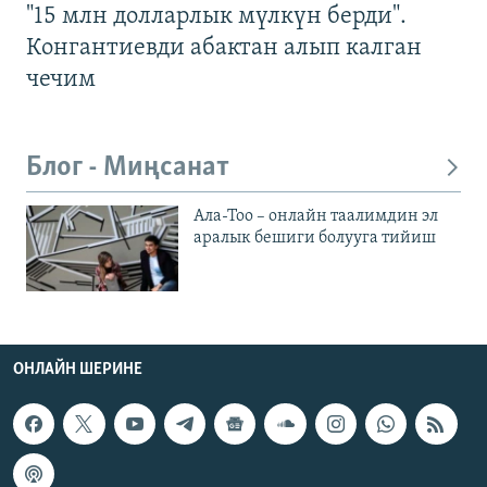
"15 млн долларлык мүлкүн берди".
Конгантиевди абактан алып калган
чечим
Блог - Миңсанат
Ала-Тоо – онлайн таалимдин эл
аралык бешиги болууга тийиш
ОНЛАЙН ШЕРИНЕ