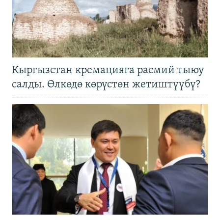
Кыргызстан кремацияга расмий тыюу
салды. Өлкөдө көрүстөн жетиштүүбү?