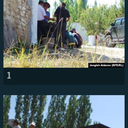
ОНЛАЙН ШЕРИНЕ
ЭЖЕ-СИҢДИЛЕР
АЗАТТЫК+
ЫҢГАЙСЫЗ СУРООЛОР
ЭЕ/АРнун бардык сайттары
1