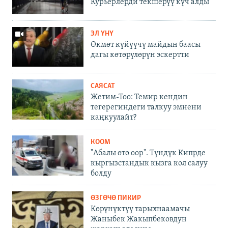
Курьерлерди текшерүү күч алды
ЭЛ ҮНҮ
Өкмөт күйүүчү майдын баасы
дагы көтөрүлөрүн эскертти
САЯСАТ
Жетим-Тоо: Темир кендин
тегерегиндеги талкуу эмнени
каңкуулайт?
КООМ
"Абалы өтө оор". Түндүк Кипрде
кыргызстандык кызга кол салуу
болду
ӨЗГӨЧӨ ПИКИР
Көрүнүктүү тарыхнаамачы
Жаныбек Жакыпбековдун