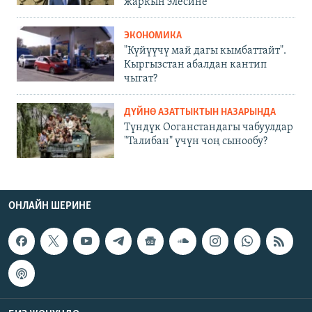
жаркын элесине
ЭКОНОМИКА
"Күйүүчү май дагы кымбаттайт".
Кыргызстан абалдан кантип
чыгат?
ДҮЙНӨ АЗАТТЫКТЫН НАЗАРЫНДА
Түндүк Ооганстандагы чабуулдар
"Талибан" үчүн чоң сынообу?
ОНЛАЙН ШЕРИНЕ