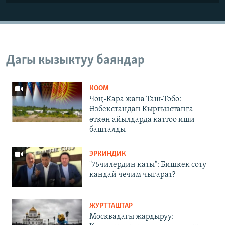
Дагы кызыктуу баяндар
КООМ
Чоң-Кара жана Таш-Төбө:
Өзбекстандан Кыргызстанга
өткөн айылдарда каттоо иши
башталды
ЭРКИНДИК
"75чилердин каты": Бишкек соту
кандай чечим чыгарат?
ЖУРТТАШТАР
Москвадагы жардыруу: