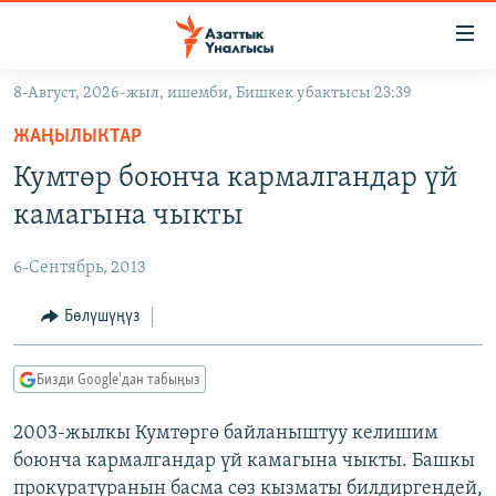
Линктер
Мазмунга
өтүңүз
8-Август, 2026-жыл, ишемби, Бишкек убактысы 23:39
Навигацияга
ЖАҢЫЛЫКТАР
өтүңүз
ЖАҢЫЛЫКТАР
КЫРГЫЗСТАН
Издөөгө
Кумтөр боюнча кармалгандар үй
салыңыз
ДҮЙНӨ
КЫРГЫЗСТАН
камагына чыкты
УКРАИНА
САЯСАТ
ДҮЙНӨ
6-Сентябрь, 2013
АТАЙЫН ИЛИКТӨӨ
ЭКОНОМИКА
БОРБОР АЗИЯ
ТВ ПРОГРАММАЛАР
Бөлүшүңүз
МАДАНИЯТ
ПОДКАСТ
БҮГҮН АЗАТТЫКТА
Бизди Google'дан табыңыз
ӨЗГӨЧӨ ПИКИР
ЭКСПЕРТТЕР ТАЛДАЙТ
2003-жылкы Кумтөргө байланыштуу келишим
БИЗ ЖАНА ДҮЙНӨ
Русский
боюнча кармалгандар үй камагына чыкты. Башкы
ДАНИСТЕ
прокуратуранын басма сөз кызматы билдиргендей,