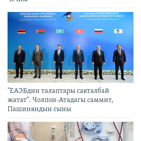
"ЕАЭБдин талаптары сакталбай
жатат". Чолпон-Атадагы саммит,
Пашиняндын сыны