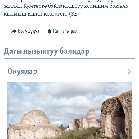
жылкы Кумтөргө байланыштуу келишим боюнча
кылмыш ишин козгогон. (SE)
Бөлүшүңүз
Катталыңыз
Дагы кызыктуу баяндар
Окуялар