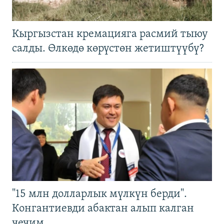
Кыргызстан кремацияга расмий тыюу
салды. Өлкөдө көрүстөн жетиштүүбү?
"15 млн долларлык мүлкүн берди".
Конгантиевди абактан алып калган
чечим