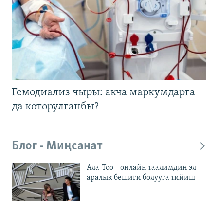
Гемодиализ чыры: акча маркумдарга
да которулганбы?
Блог - Миңсанат
Ала-Тоо – онлайн таалимдин эл
аралык бешиги болууга тийиш