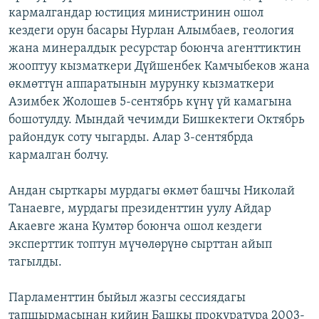
кармалгандар юстиция министринин ошол
ОНЛАЙН ШЕРИНЕ
ЭЖЕ-СИҢДИЛЕР
кездеги орун басары Нурлан Алымбаев, геология
АЗАТТЫК+
жана минералдык ресурстар боюнча агенттиктин
ЫҢГАЙСЫЗ СУРООЛОР
жооптуу кызматкери Дүйшенбек Камчыбеков жана
өкмөттүн аппаратынын мурунку кызматкери
Азимбек Жолошев 5-сентябрь күнү үй камагына
ЭЕ/АРнун бардык сайттары
бошотулду. Мындай чечимди Бишкектеги Октябрь
райондук соту чыгарды. Алар 3-сентябрда
кармалган болчу.
Андан сырткары мурдагы өкмөт башчы Николай
Танаевге, мурдагы президенттин уулу Айдар
Акаевге жана Кумтөр боюнча ошол кездеги
эксперттик топтун мүчөлөрүнө сырттан айып
тагылды.
Парламенттин быйыл жазгы сессиядагы
тапшырмасынан кийин Башкы прокуратура 2003-