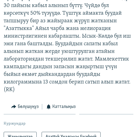
30 пайызы кабыл алынып бүттү. Чүйдө бул
ОНЛАЙН ШЕРИНЕ
ЭЖЕ-СИҢДИЛЕР
көрсөткүч 50% түзүүдө. Түштүк аймакта буудай
АЗАТТЫК+
тапшыруу бир аз жайыраак жүрүп жатканын
ЫҢГАЙСЫЗ СУРООЛОР
"Азаттыкка" Айыл чарба жана мелиорация
министрлигинен кабарлашты. Ысык-Көлдө бул иш
эми гана башталды. Буудайдын сапаты кабыл
ЭЕ/АРнун бардык сайттары
алынып жаткан жерде уюштурулган атайын
лабораториядан текшерилип жатат. Мамлекеттик
кампадагы дандын запасын жаңыртыш үчүн
быйыл өкмөт дыйкандардан буудайды
килограммына 13 сомдон берип сатып алып жатат.
(RK)
Бөлүшүңүз
Катталыңыз
Куржундар
Жаңылыктар
Azattyk Үналгысы Facebook