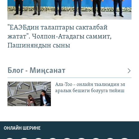
"ЕАЭБдин талаптары сакталбай
жатат". Чолпон-Атадагы саммит,
Пашиняндын сыны
Блог - Миңсанат
Ала-Тоо – онлайн таалимдин эл
аралык бешиги болууга тийиш
ОНЛАЙН ШЕРИНЕ