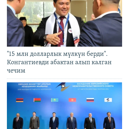
"15 млн долларлык мүлкүн берди".
Конгантиевди абактан алып калган
чечим