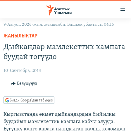
Линктер
Мазмунга
өтүңүз
9-Август, 2026-жыл, жекшемби, Бишкек убактысы 04:15
Навигацияга
ЖАҢЫЛЫКТАР
өтүңүз
ЖАҢЫЛЫКТАР
КЫРГЫЗСТАН
Издөөгө
Дыйкандар мамлекеттик кампага
салыңыз
ДҮЙНӨ
КЫРГЫЗСТАН
буудай төгүүдө
УКРАИНА
САЯСАТ
ДҮЙНӨ
10-Сентябрь, 2013
АТАЙЫН ИЛИКТӨӨ
ЭКОНОМИКА
БОРБОР АЗИЯ
ТВ ПРОГРАММАЛАР
Бөлүшүңүз
МАДАНИЯТ
ПОДКАСТ
БҮГҮН АЗАТТЫКТА
Бизди Google'дан табыңыз
ӨЗГӨЧӨ ПИКИР
ЭКСПЕРТТЕР ТАЛДАЙТ
Кыргызстанда өкмөт дыйкандардын быйылкы
БИЗ ЖАНА ДҮЙНӨ
Русский
буудайын мамлекеттик кампага кабыл алууда.
ДАНИСТЕ
Бүгүнкү күнгө карата пландалган жалпы көлөмдүн