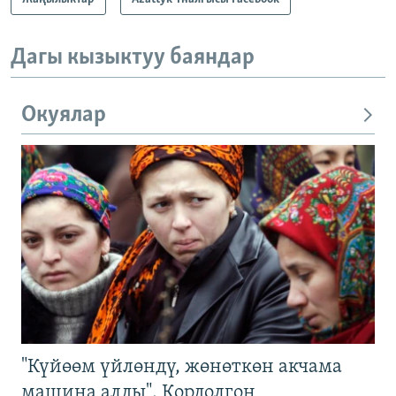
Дагы кызыктуу баяндар
Окуялар
"Күйөөм үйлөндү, жөнөткөн акчама
машина алды". Кордолгон