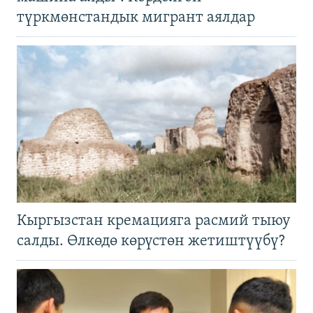
түркмөнстандык мигрант аялдар
Кыргызстан кремацияга расмий тыюу
салды. Өлкөдө көрүстөн жетиштүүбү?