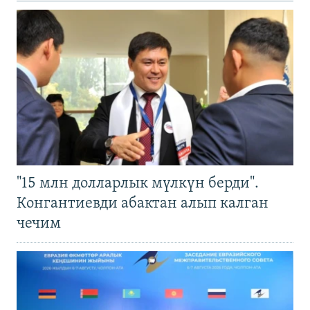
"15 млн долларлык мүлкүн берди".
Конгантиевди абактан алып калган
чечим