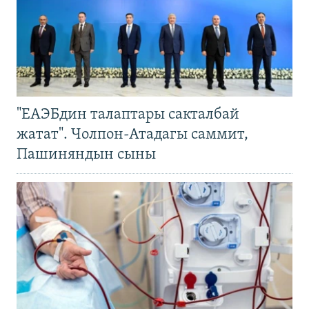
"ЕАЭБдин талаптары сакталбай
жатат". Чолпон-Атадагы саммит,
Пашиняндын сыны