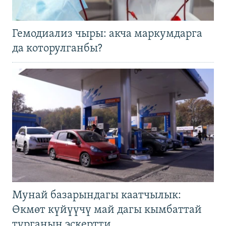
Гемодиализ чыры: акча маркумдарга
да которулганбы?
Мунай базарындагы каатчылык:
Өкмөт күйүүчү май дагы кымбаттай
турганын эскертти