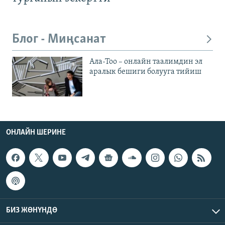
Блог - Миңсанат
Ала-Тоо – онлайн таалимдин эл
аралык бешиги болууга тийиш
ОНЛАЙН ШЕРИНЕ
БИЗ ЖӨНҮНДӨ