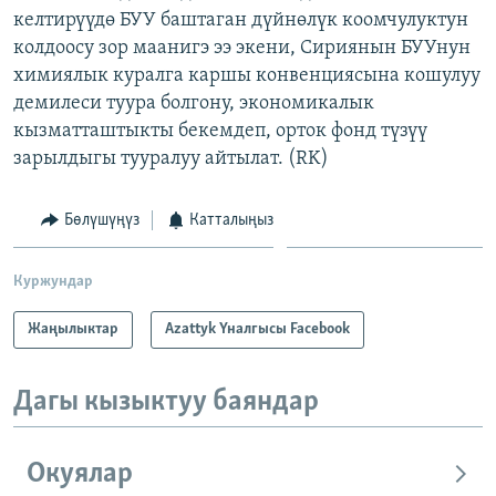
келтирүүдө БУУ баштаган дүйнөлүк коомчулуктун
ОНЛАЙН ШЕРИНЕ
ЭЖЕ-СИҢДИЛЕР
колдоосу зор маанигэ ээ экени, Сириянын БУУнун
АЗАТТЫК+
химиялык куралга каршы конвенциясына кошулуу
ЫҢГАЙСЫЗ СУРООЛОР
демилеси туура болгону, экономикалык
кызматташтыкты бекемдеп, орток фонд түзүү
зарылдыгы тууралуу айтылат. (RK)
ЭЕ/АРнун бардык сайттары
Бөлүшүңүз
Катталыңыз
Куржундар
Жаңылыктар
Azattyk Үналгысы Facebook
Дагы кызыктуу баяндар
Окуялар