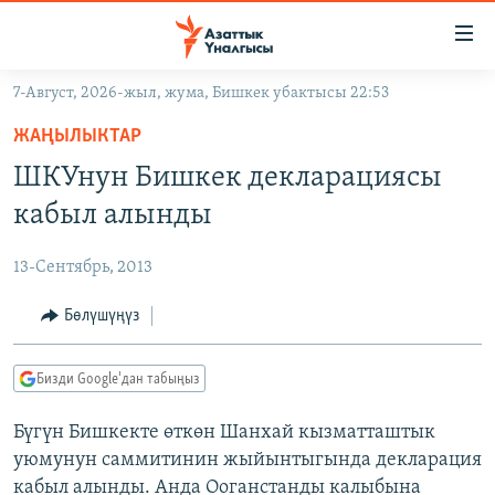
Линктер
Мазмунга
өтүңүз
7-Август, 2026-жыл, жума, Бишкек убактысы 22:53
Навигацияга
ЖАҢЫЛЫКТАР
өтүңүз
ЖАҢЫЛЫКТАР
КЫРГЫЗСТАН
Издөөгө
ШКУнун Бишкек декларациясы
салыңыз
ДҮЙНӨ
КЫРГЫЗСТАН
кабыл алынды
УКРАИНА
САЯСАТ
ДҮЙНӨ
13-Сентябрь, 2013
АТАЙЫН ИЛИКТӨӨ
ЭКОНОМИКА
БОРБОР АЗИЯ
ТВ ПРОГРАММАЛАР
Бөлүшүңүз
МАДАНИЯТ
ПОДКАСТ
БҮГҮН АЗАТТЫКТА
Бизди Google'дан табыңыз
ӨЗГӨЧӨ ПИКИР
ЭКСПЕРТТЕР ТАЛДАЙТ
Бүгүн Бишкекте өткөн Шанхай кызматташтык
БИЗ ЖАНА ДҮЙНӨ
Русский
уюмунун саммитинин жыйынтыгында декларация
ДАНИСТЕ
кабыл алынды. Анда Ооганстанды калыбына