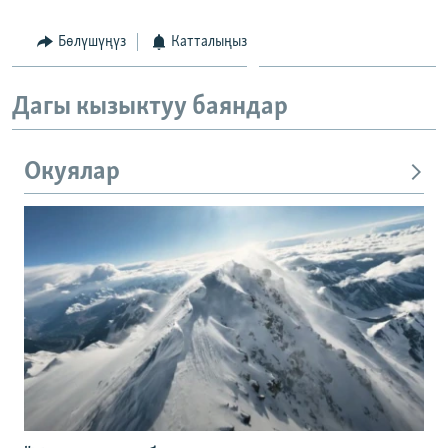
Бөлүшүңүз
Катталыңыз
Дагы кызыктуу баяндар
Окуялар