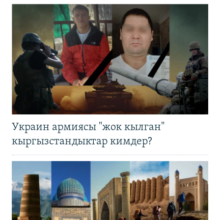
Украин армиясы "жок кылган"
кыргызстандыктар кимдер?