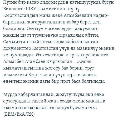
Путин бир катар лидерлердин катышуусунда бүгүн
ОНЛАЙН ШЕРИНЕ
ЭЖЕ-СИҢДИЛЕР
Бишкекте ШКУ саммитинин өтүшү
АЗАТТЫК+
Кыргызстандын жана жеке Атамбаевдин кадыр-
баркынын жогорулаганынан кабар берет деп
ЫҢГАЙСЫЗ СУРООЛОР
билдирди. Олуттуу маселелерди талкуулоого
жакшы шарт түзүлгөнүнө ыраазылык айтты.
ЭЕ/АРнун бардык сайттары
Саммиттин жыйынтыгында кабыл алынган
документтер Кыргызстан үчүн да маанилүү экенин
кошумчалады. Өз кезегинде кыргыз президенти
Алмазбек Атамбаев Кыргызстан - Орусия
кызматташтыгына жогору баа берип, орус
мамлекети Кыргызстан үчүн стратегиялык
өнөктөш экенин дагы бир ирет баса белгиледи.
Мурда кабарлангандай, жолугушууда эки өлкө
ортосундагы саясий жана соода-экономикалык
кызматташтыкка өзгөчө көңүл бурулмакчы.
(EBM/BkA/RK)