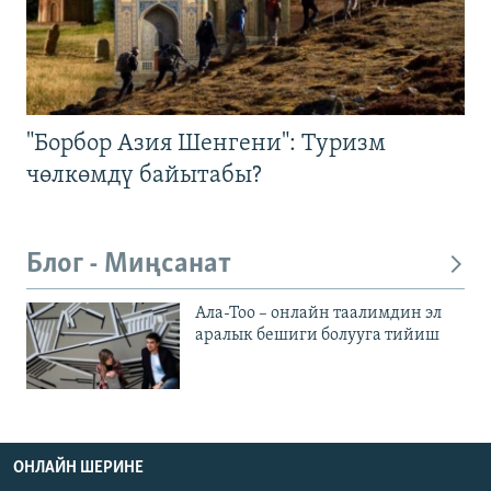
"Борбор Азия Шенгени": Туризм
чөлкөмдү байытабы?
Блог - Миңсанат
Ала-Тоо – онлайн таалимдин эл
аралык бешиги болууга тийиш
ОНЛАЙН ШЕРИНЕ