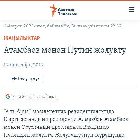
Линктер
Мазмунга
өтүңүз
6-Август, 2026-жыл, бейшемби, Бишкек убактысы 22:52
Навигацияга
ЖАҢЫЛЫКТАР
өтүңүз
ЖАҢЫЛЫКТАР
КЫРГЫЗСТАН
Издөөгө
Атамбаев менен Путин жолукту
салыңыз
ДҮЙНӨ
КЫРГЫЗСТАН
13-Сентябрь, 2013
УКРАИНА
САЯСАТ
ДҮЙНӨ
АТАЙЫН ИЛИКТӨӨ
ЭКОНОМИКА
БОРБОР АЗИЯ
Бөлүшүңүз
ТВ ПРОГРАММАЛАР
МАДАНИЯТ
Бизди Google'дан табыңыз
ПОДКАСТ
БҮГҮН АЗАТТЫКТА
“Ала-Арча” мамлекеттик резиденциясында
ӨЗГӨЧӨ ПИКИР
ЭКСПЕРТТЕР ТАЛДАЙТ
Кыргызстандын президенти Алмазбек Атамбаев
БИЗ ЖАНА ДҮЙНӨ
менен Орусиянын президенти Владимир
Русский
Путиндин жолукту. Жолугушуунун жүрүшүндө
ДАНИСТЕ