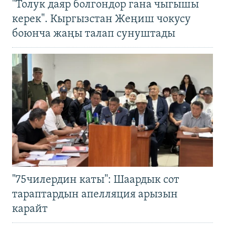
"Толук даяр болгондор гана чыгышы
керек". Кыргызстан Жеңиш чокусу
боюнча жаңы талап сунуштады
"75чилердин каты": Шаардык сот
тараптардын апелляция арызын
карайт