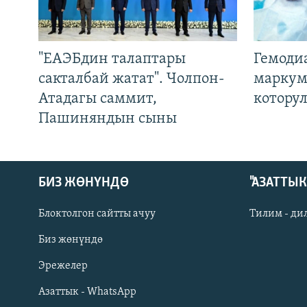
"ЕАЭБдин талаптары
Гемоди
сакталбай жатат". Чолпон-
маркум
Атадагы саммит,
котору
Пашиняндын сыны
БИЗ ЖӨНҮНДӨ
"АЗАТТЫ
Блоктолгон сайтты ачуу
Тилим - ди
Биз жөнүндө
Русский
Эрежелер
Азаттык - WhatsApp
ОНЛАЙН ШЕРИНЕ