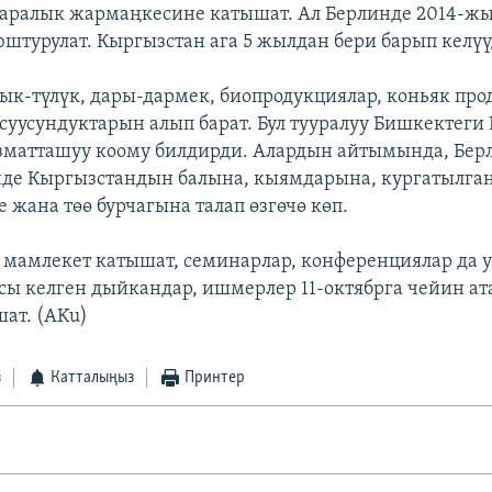
л аралык жармаңкесине катышат. Ал Берлинде 2014-ж
штурулат. Кыргызстан ага 5 жылдан бери барып келүү
ык-түлүк, дары-дармек, биопродукциялар, коньяк пр
 суусундуктарын алып барат. Бул тууралуу Бишкектег
зматташуу коому билдирди. Алардын айтымында, Бер
де Кыргызстандын балына, кыямдарына, кургатылга
жана төө бурчагына талап өзгөчө көп.
 мамлекет катышат, семинарлар, конференциялар да 
ы келген дыйкандар, ишмерлер 11-октябрга чейин ат
ат. (AKu)
з
Катталыңыз
Принтер