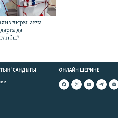
ализ чыры: акча
дарга да
лганбы?
КТЫН" САНДЫГЫ
ОНЛАЙН ШЕРИНЕ
лим