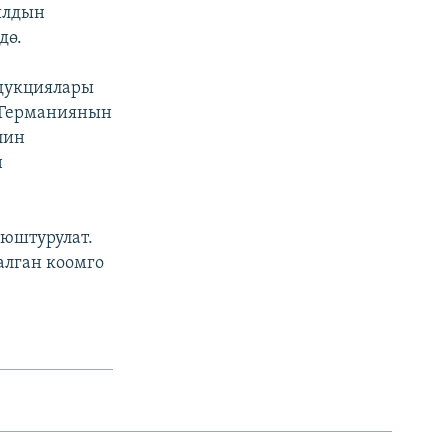
ылдын
дө.
одукциялары
и Германиянын
лин
н
уюштурулат.
алган коомго