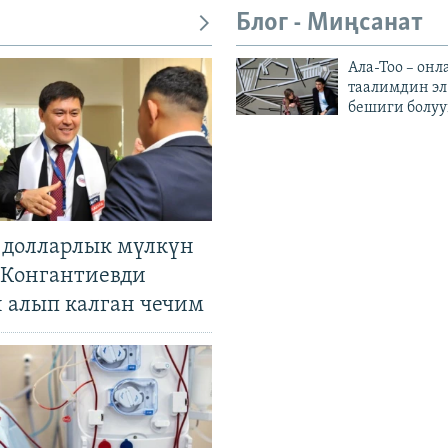
Блог - Миңсанат
Ала-Тоо – онл
таалимдин эл
бешиги болуу
н долларлык мүлкүн
. Конгантиевди
н алып калган чечим