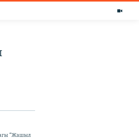
л
дагы “Жашыл