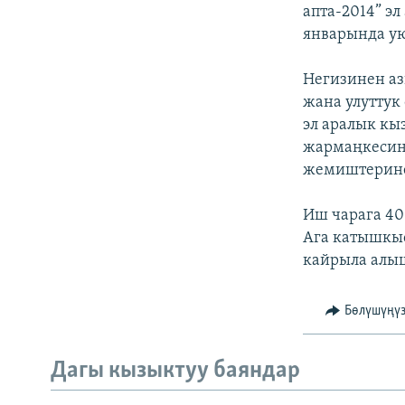
ЭЖЕ-СИҢДИЛЕР
апта-2014” э
январында ую
АЗАТТЫК+
ЫҢГАЙСЫЗ СУРООЛОР
Негизинен аз
жана улуттук
эл аралык кы
жармаңкесин
жемиштерине 
Иш чарага 40
Ага катышкыс
кайрыла алыш
Бөлүшүңү
Дагы кызыктуу баяндар