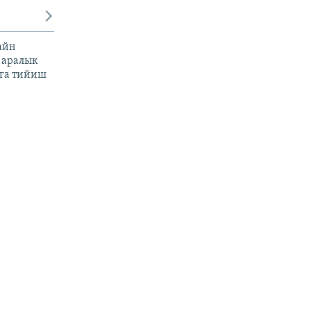
айн
 аралык
га тийиш