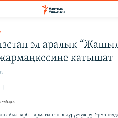
Р
зстан эл аралык “Жашы
 жармаңкесине катышат
13
з
ан табыңыз
ын айыл чарба тармагынын өндүрүүчүлөрү Германия