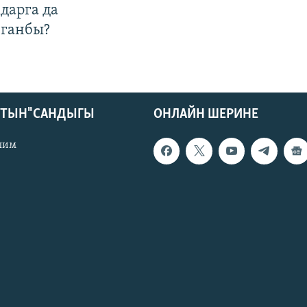
дарга да
лганбы?
КТЫН" САНДЫГЫ
ОНЛАЙН ШЕРИНЕ
лим