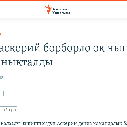
Р
аскерий борбордо ок чыг
аныкталды
13
з
ан табыңыз
калаасы Вашингтондун Аскерий деңиз командалык бо