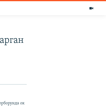
арган
рборунда ок