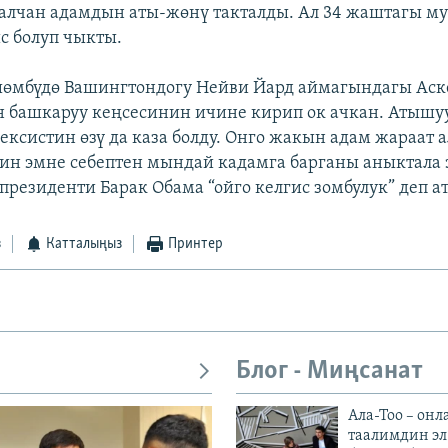
алчан адамдын аты-жөнү такталды. Ал 34 жаштагы му
с болуп чыкты.
шөмбүдө Вашингтондогу Нейви Йард аймагындагы Аск
 башкаруу кеңсесинин ичине кирип ок ачкан. Атышу
ексистин өзү да каза болду. Онго жакын адам жараат 
 эмне себептен мындай кадамга барганы аныктала эл
президенти Барак Обама “ойго келгис зомбулук” деп а
з
Катталыңыз
Принтер
Блог - Миңсанат
Ала-Тоо – онл
таалимдин эл