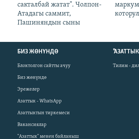
сакталбай жатат". Чолпон-
маркум
Атадагы саммит,
котору
Пашиняндын сыны
БИЗ ЖӨНҮНДӨ
"АЗАТТЫ
Блоктолгон сайтты ачуу
Тилим - ди
Биз жөнүндө
Русский
Эрежелер
Азаттык - WhatsApp
ОНЛАЙН ШЕРИНЕ
Азаттыктын тиркемеси
Вакансиялар
"Азаттык" менен байланыш