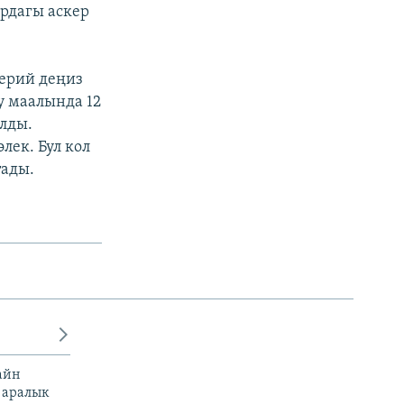
рдагы аскер
ерий деңиз
у маалында 12
алды.
ек. Бул кол
тады.
айн
 аралык