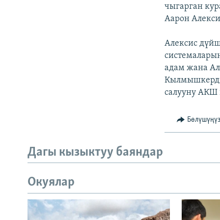
ЭЖЕ-СИҢДИЛЕР
чыгарган кур
Аарон Алекси
АЗАТТЫК+
ЫҢГАЙСЫЗ СУРООЛОР
Алексис дүй
системаларын
адам жана Ал
Кылмышкердин
салууну АКШ 
Бөлүшүңү
Дагы кызыктуу баяндар
Окуялар