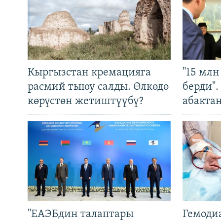
Кыргызстан кремацияга
"15 мл
расмий тыюу салды. Өлкөдө
берди"
көрүстөн жетиштүүбү?
абакта
"ЕАЭБдин талаптары
Гемоди