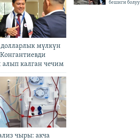
бешиги болуу
н долларлык мүлкүн
. Конгантиевди
н алып калган чечим
ализ чыры: акча