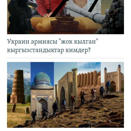
Украин армиясы "жок кылган"
кыргызстандыктар кимдер?