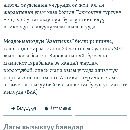
апрель окуясынын учурунда ок жеп, алган
ОНЛАЙН ШЕРИНЕ
ЭЖЕ-СИҢДИЛЕР
жараатынан улам каза болгон Токмоктун тургуну
АЗАТТЫК+
Чыңгыз Султановдун үй-бүлөсүн тиешелүү
ЫҢГАЙСЫЗ СУРООЛОР
камкордукка алууну талап кылышууда.
Молдокматовдун “Азаттыкка” билдиришинче,
ЭЕ/АРнун бардык сайттары
тополоңдо жараат алган 33 жаштагы Султанов 2011-
жылы каза болгон. Бирок анын үй-бүлөсүнө
мамлекет тарабынан эч кандай жардам
көрсөтүлбөй, энеси жана кызы учурда аянычтуу
шартта жашап атышат. Активисттер ачкачылык
акциясы аркылуу бийликтин көңүл бурушун максат
кылууда.(BkA)
Бөлүшүңүз
Катталыңыз
Дагы кызыктуу баяндар