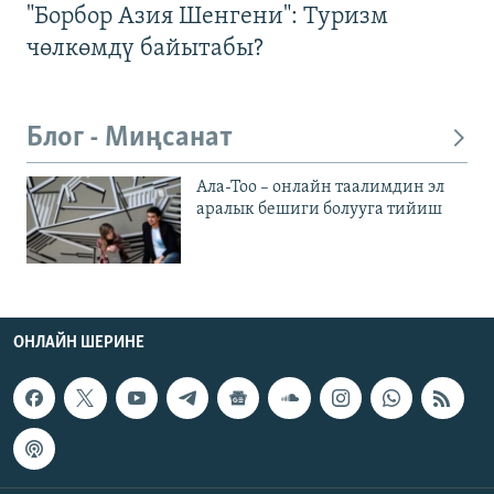
"Борбор Азия Шенгени": Туризм
чөлкөмдү байытабы?
Блог - Миңсанат
Ала-Тоо – онлайн таалимдин эл
аралык бешиги болууга тийиш
ОНЛАЙН ШЕРИНЕ