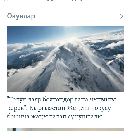
Окуялар
"Толук даяр болгондор гана чыгышы
керек". Кыргызстан Жеңиш чокусу
боюнча жаңы талап сунуштады