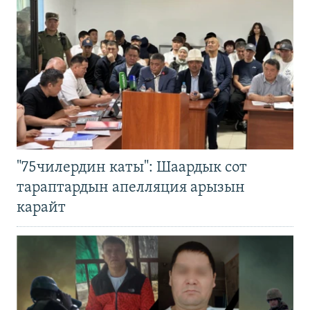
"75чилердин каты": Шаардык сот
тараптардын апелляция арызын
карайт