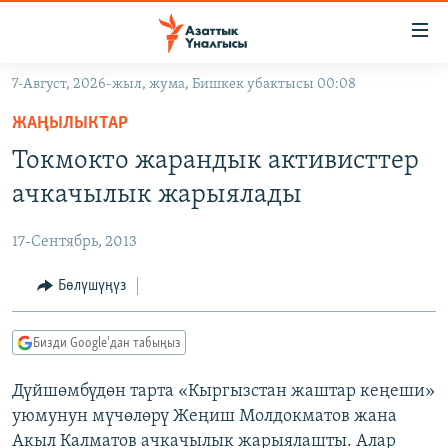
Линктер
Мазмунга
өтүңүз
7-Август, 2026-жыл, жума, Бишкек убактысы 00:08
Навигацияга
ЖАҢЫЛЫКТАР
өтүңүз
ЖАҢЫЛЫКТАР
КЫРГЫЗСТАН
Издөөгө
Токмокто жарандык активисттер
салыңыз
ДҮЙНӨ
КЫРГЫЗСТАН
ачкачылык жарыялады
УКРАИНА
САЯСАТ
ДҮЙНӨ
17-Сентябрь, 2013
АТАЙЫН ИЛИКТӨӨ
ЭКОНОМИКА
БОРБОР АЗИЯ
ТВ ПРОГРАММАЛАР
Бөлүшүңүз
МАДАНИЯТ
ПОДКАСТ
БҮГҮН АЗАТТЫКТА
Бизди Google'дан табыңыз
ӨЗГӨЧӨ ПИКИР
ЭКСПЕРТТЕР ТАЛДАЙТ
Дүйшөмбүдөн тарта «Кыргызстан жаштар кеңеши»
БИЗ ЖАНА ДҮЙНӨ
Русский
уюмунун мүчөлөрү Жеңиш Молдокматов жана
ДАНИСТЕ
Акыл Калматов ачкачылык жарыялашты. Алар