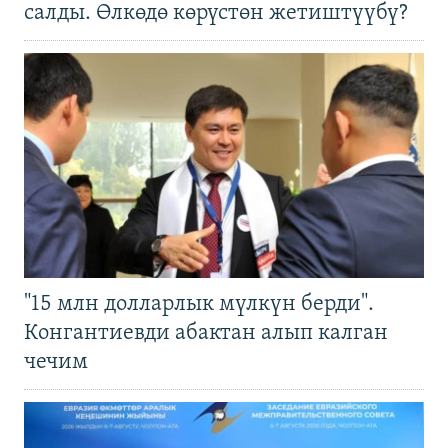
салды. Өлкөдө көрүстөн жетиштүүбү?
"15 млн долларлык мүлкүн берди".
Конгантиевди абактан алып калган
чечим