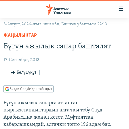
Линктер
Мазмунга
өтүңүз
8-Август, 2026-жыл, ишемби, Бишкек убактысы 22:13
Навигацияга
ЖАҢЫЛЫКТАР
өтүңүз
ЖАҢЫЛЫКТАР
КЫРГЫЗСТАН
Издөөгө
Бүгүн ажылык сапар башталат
салыңыз
ДҮЙНӨ
КЫРГЫЗСТАН
17-Сентябрь, 2013
УКРАИНА
САЯСАТ
ДҮЙНӨ
АТАЙЫН ИЛИКТӨӨ
ЭКОНОМИКА
БОРБОР АЗИЯ
Бөлүшүңүз
ТВ ПРОГРАММАЛАР
МАДАНИЯТ
Бизди Google'дан табыңыз
ПОДКАСТ
БҮГҮН АЗАТТЫКТА
Бүгүн ажылык сапарга аттанган
ӨЗГӨЧӨ ПИКИР
ЭКСПЕРТТЕР ТАЛДАЙТ
кыргызстандыктардын алгачкы тобу Сауд
БИЗ ЖАНА ДҮЙНӨ
Арабиясына жөнөп кетет. Муфтияттан
Русский
кабарлашкандай, алгачкы топто 196 адам бар.
ДАНИСТЕ