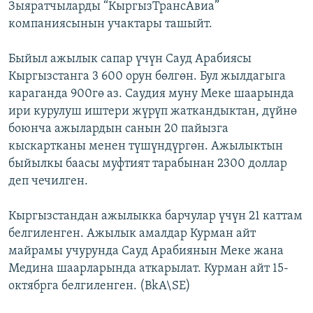
Зыяратчыларды “КыргызТрансАвиа”
ОНЛАЙН ШЕРИНЕ
ЭЖЕ-СИҢДИЛЕР
компаниясынын учактары ташыйт.
АЗАТТЫК+
Быйыл ажылык сапар үчүн Сауд Арабиясы
ЫҢГАЙСЫЗ СУРООЛОР
Кыргызстанга 3 600 орун бөлгөн. Бул жылдагыга
караганда 900гө аз. Саудия муну Меке шаарында
ЭЕ/АРнун бардык сайттары
ири курулуш иштери жүрүп жаткандыктан, дүйнө
боюнча ажылардын санын 20 пайызга
кыскартканы менен түшүндүргөн. Ажылыктын
быйылкы баасы муфтият тарабынан 2300 доллар
деп чечилген.
Кыргызстандан ажылыкка барчулар үчүн 21 каттам
белгиленген. Ажылык амалдар Курман айт
майрамы учурунда Сауд Арабиянын Меке жана
Медина шаарларында аткарылат. Курман айт 15-
октябрга белгиленген. (BkA\SE)