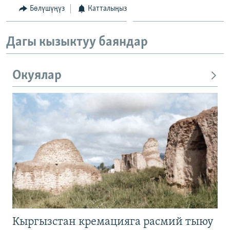
Бөлүшүңүз
Катталыңыз
Дагы кызыктуу баяндар
Окуялар
Кыргызстан кремацияга расмий тыюу