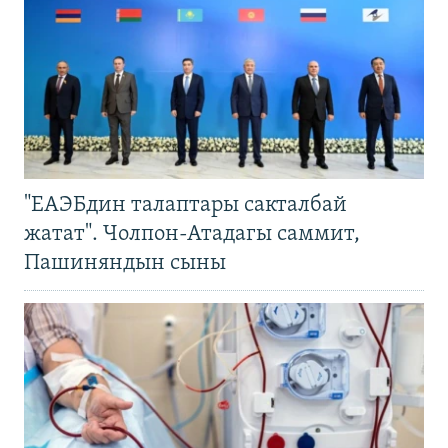
"ЕАЭБдин талаптары сакталбай
жатат". Чолпон-Атадагы саммит,
Пашиняндын сыны