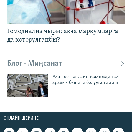
Гемодиализ чыры: акча маркумдарга
да которулганбы?
Блог - Миңсанат
Ала-Тоо – онлайн таалимдин эл
аралык бешиги болууга тийиш
ОНЛАЙН ШЕРИНЕ