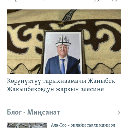
Көрүнүктүү тарыхнаамачы Жаныбек
Жакыпбековдун жаркын элесине
Блог - Миңсанат
Ала-Тоо – онлайн таалимдин эл