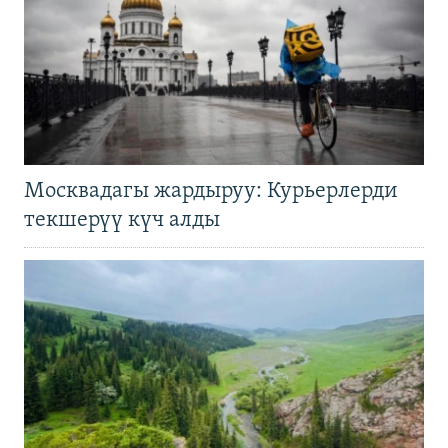
Москвадагы жардыруу: Курьерлерди
текшерүү күч алды