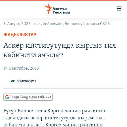
Линктер
Мазмунга
өтүңүз
6-Август, 2026-жыл, бейшемби, Бишкек убактысы 08:15
Навигацияга
ЖАҢЫЛЫКТАР
өтүңүз
ЖАҢЫЛЫКТАР
КЫРГЫЗСТАН
Издөөгө
Аскер институтунда кыргыз тил
салыңыз
ДҮЙНӨ
КЫРГЫЗСТАН
кабинети ачылат
УКРАИНА
САЯСАТ
ДҮЙНӨ
17-Сентябрь, 2013
АТАЙЫН ИЛИКТӨӨ
ЭКОНОМИКА
БОРБОР АЗИЯ
ТВ ПРОГРАММАЛАР
Бөлүшүңүз
МАДАНИЯТ
ПОДКАСТ
БҮГҮН АЗАТТЫКТА
Бизди Google'дан табыңыз
ӨЗГӨЧӨ ПИКИР
ЭКСПЕРТТЕР ТАЛДАЙТ
Бүгүн Бишкектеги Коргоо министрлигинин
БИЗ ЖАНА ДҮЙНӨ
Русский
алдындагы аскер институтунда кыргыз тил
ДАНИСТЕ
кабинети ачылат. Коргоо министрлигинен