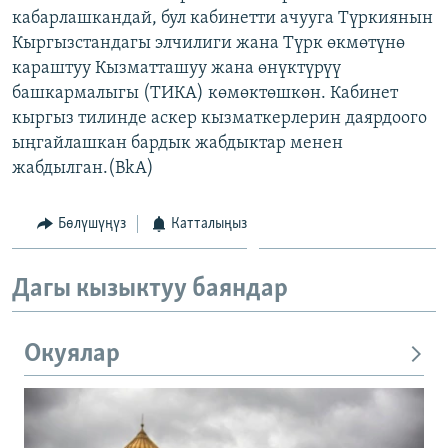
кабарлашкандай, бул кабинетти ачууга Түркиянын
ОНЛАЙН ШЕРИНЕ
ЭЖЕ-СИҢДИЛЕР
Кыргызстандагы элчилиги жана Түрк өкмөтүнө
АЗАТТЫК+
караштуу Кызматташуу жана өнүктүрүү
ЫҢГАЙСЫЗ СУРООЛОР
башкармалыгы (ТИКА) көмөктөшкөн. Кабинет
кыргыз тилинде аскер кызматкерлерин даярдоого
ыңгайлашкан бардык жабдыктар менен
ЭЕ/АРнун бардык сайттары
жабдылган.(BkA)
Бөлүшүңүз
Катталыңыз
Дагы кызыктуу баяндар
Окуялар