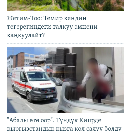
Жетим-Тоо: Темир кендин
тегерегиндеги талкуу эмнени
каңкуулайт?
"Абалы өтө оор". Түндүк Кипрде
кыргызстандык кызга кол салуу болду