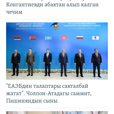
Конгантиевди абактан алып калган
чечим
"ЕАЭБдин талаптары сакталбай
жатат". Чолпон-Атадагы саммит,
Пашиняндын сыны