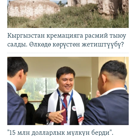
Кыргызстан кремацияга расмий тыюу
салды. Өлкөдө көрүстөн жетиштүүбү?
"15 млн долларлык мүлкүн берди".