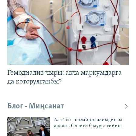
Гемодиализ чыры: акча маркумдарга
да которулганбы?
Блог - Миңсанат
Ала-Тоо – онлайн таалимдин эл
аралык бешиги болууга тийиш