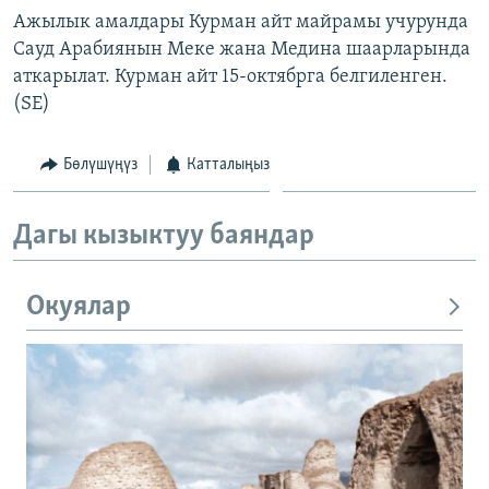
Ажылык амалдары Курман айт майрамы учурунда
Сауд Арабиянын Меке жана Медина шаарларында
аткарылат. Курман айт 15-октябрга белгиленген.
(SE)
Бөлүшүңүз
Катталыңыз
Дагы кызыктуу баяндар
Окуялар