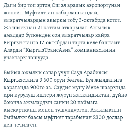
Дагы бир топ эртең Ош эл аралык аэропортунан
ОНЛАЙН ШЕРИНЕ
ЭЖЕ-СИҢДИЛЕР
жөнөйт. Муфтияттан кабарлашкандай,
АЗАТТЫК+
зыяратчылардын акыркы тобу 3-октябрда кетет.
ЫҢГАЙСЫЗ СУРООЛОР
Жалпысынан 21 каттам аткарылат. Ажылык
амалдар бүткөндөн соң зыяратчылар кайра
Кыргызстанга 17-октябрдан тарта келе баштайт.
ЭЕ/АРнун бардык сайттары
Аларды “КыргызТрансАвиа” компаниясынын
учактары ташууда.
Быйыл ажылык сапар үчүн Сауд Арабиясы
Кыргызстанга 3 600 орун бөлгөн. Бул жылдагыга
караганда 900гө аз. Саудия муну Меке шаарында
ири курулуш иштери жүрүп жаткандыктан, дүйнө
боюнча ажылардын санын 20 пайызга
кыскартканы менен түшүндүргөн. Ажылыктын
быйылкы баасы муфтият тарабынан 2300 доллар
деп чечилген.