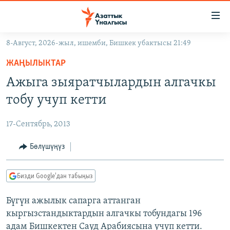
Линктер
Мазмунга
өтүңүз
8-Август, 2026-жыл, ишемби, Бишкек убактысы 21:49
Навигацияга
ЖАҢЫЛЫКТАР
өтүңүз
ЖАҢЫЛЫКТАР
КЫРГЫЗСТАН
Издөөгө
Ажыга зыяратчылардын алгачкы
салыңыз
ДҮЙНӨ
КЫРГЫЗСТАН
тобу учуп кетти
УКРАИНА
САЯСАТ
ДҮЙНӨ
17-Сентябрь, 2013
АТАЙЫН ИЛИКТӨӨ
ЭКОНОМИКА
БОРБОР АЗИЯ
ТВ ПРОГРАММАЛАР
Бөлүшүңүз
МАДАНИЯТ
ПОДКАСТ
БҮГҮН АЗАТТЫКТА
Бизди Google'дан табыңыз
ӨЗГӨЧӨ ПИКИР
ЭКСПЕРТТЕР ТАЛДАЙТ
Бүгүн ажылык сапарга аттанган
БИЗ ЖАНА ДҮЙНӨ
Русский
кыргызстандыктардын алгачкы тобундагы 196
ДАНИСТЕ
адам Бишкектен Сауд Арабиясына учуп кетти.