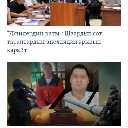
"75чилердин каты": Шаардык сот
тараптардын апелляция арызын
карайт