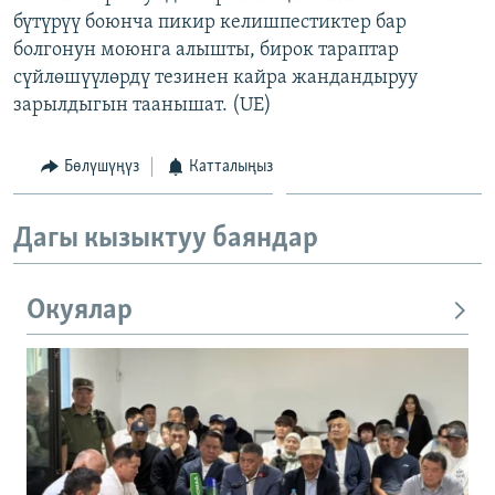
бүтүрүү боюнча пикир келишпестиктер бар
болгонун моюнга алышты, бирок тараптар
сүйлөшүүлөрдү тезинен кайра жандандыруу
зарылдыгын таанышат. (UE)
Бөлүшүңүз
Катталыңыз
Дагы кызыктуу баяндар
Окуялар