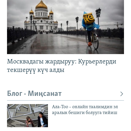
Москвадагы жардыруу: Курьерлерди
текшерүү күч алды
Блог - Миңсанат
Ала-Тоо – онлайн таалимдин эл
аралык бешиги болууга тийиш