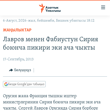
Линктер
Мазмунга
өтүңүз
6-Август, 2026-жыл, бейшемби, Бишкек убактысы 18:12
Навигацияга
ЖАҢЫЛЫКТАР
өтүңүз
ЖАҢЫЛЫКТАР
КЫРГЫЗСТАН
Издөөгө
Лавров менен Фабиустун Сирия
салыңыз
ДҮЙНӨ
КЫРГЫЗСТАН
боюнча пикири эки ача чыкты
УКРАИНА
САЯСАТ
ДҮЙНӨ
17-Сентябрь, 2013
АТАЙЫН ИЛИКТӨӨ
ЭКОНОМИКА
БОРБОР АЗИЯ
ТВ ПРОГРАММАЛАР
Бөлүшүңүз
МАДАНИЯТ
ПОДКАСТ
БҮГҮН АЗАТТЫКТА
Бизди Google'дан табыңыз
ӨЗГӨЧӨ ПИКИР
ЭКСПЕРТТЕР ТАЛДАЙТ
Орусия жана Франция тышкы иштер
БИЗ ЖАНА ДҮЙНӨ
Русский
министрлеринин Сирия боюнча пикири эки ача
ДАНИСТЕ
чыкты. Сергей Лавров Орусияда Сирия борбору