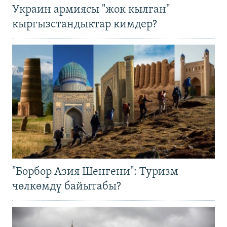
Украин армиясы "жок кылган"
кыргызстандыктар кимдер?
"Борбор Азия Шенгени": Туризм
чөлкөмдү байытабы?