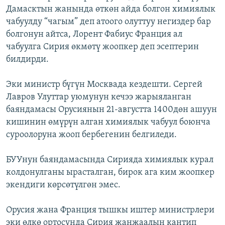
Дамасктын жанында өткөн айда болгон химиялык
ОНЛАЙН ШЕРИНЕ
ЭЖЕ-СИҢДИЛЕР
чабуулду “чагым” деп атоого олуттуу негиздер бар
АЗАТТЫК+
болгонун айтса, Лорент Фабиус Франция ал
ЫҢГАЙСЫЗ СУРООЛОР
чабуулга Сирия өкмөтү жоопкер деп эсептерин
билдирди.
ЭЕ/АРнун бардык сайттары
Эки министр бүгүн Москвада кездешти. Сергей
Лавров Улуттар уюмунун кечээ жарыяланган
баяндамасы Орусиянын 21-августта 1400дөн ашуун
кишинин өмүрүн алган химиялык чабуул боюнча
суроолоруна жооп бербегенин белгиледи.
БУУнун баяндамасында Сирияда химиялык курал
колдонулганы ырасталган, бирок ага ким жоопкер
экендиги көрсөтүлгөн эмес.
Орусия жана Франция тышкы иштер министрлери
эки өлкө ортосунда Сирия жаңжаалын кантип