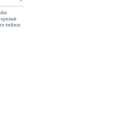
айн
 аралык
га тийиш