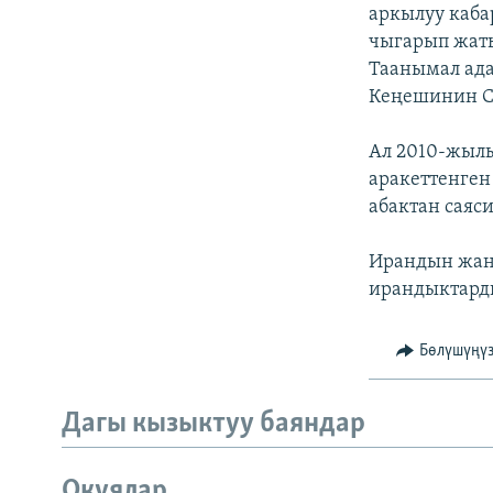
ЭЖЕ-СИҢДИЛЕР
аркылуу каба
чыгарып жаты
АЗАТТЫК+
Таанымал ада
ЫҢГАЙСЫЗ СУРООЛОР
Кеңешинин С
Ал 2010-жылы
аракеттенген
абактан саяс
Ирандын жаңы
ирандыктарды
Бөлүшүңү
Дагы кызыктуу баяндар
Окуялар