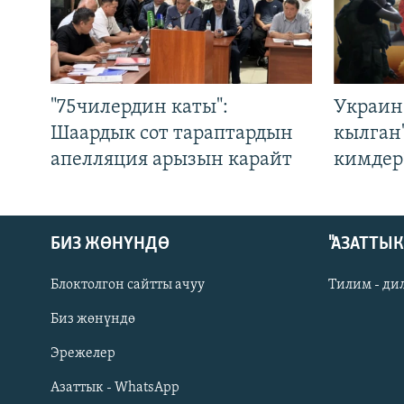
"75чилердин каты":
Украин
Шаардык сот тараптардын
кылган
апелляция арызын карайт
кимдер
БИЗ ЖӨНҮНДӨ
"АЗАТТЫ
Блоктолгон сайтты ачуу
Тилим - ди
Биз жөнүндө
Русский
Эрежелер
Азаттык - WhatsApp
ОНЛАЙН ШЕРИНЕ