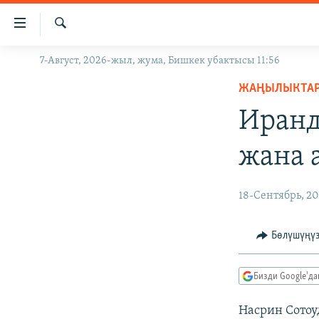
Линктер
Мазмунга
өтүңүз
Издөө
7-Август, 2026-жыл, жума, Бишкек убактысы 11:56
ЖАҢЫЛЫКТАР
Навигацияга
өтүңүз
ЖАҢЫЛЫКТА
КЫРГЫЗСТАН
Издөөгө
Иранд
ДҮЙНӨ
КЫРГЫЗСТАН
салыңыз
УКРАИНА
САЯСАТ
ДҮЙНӨ
жана 
АТАЙЫН ИЛИКТӨӨ
ЭКОНОМИКА
БОРБОР АЗИЯ
ТВ ПРОГРАММАЛАР
МАДАНИЯТ
18-Сентябрь, 20
ПОДКАСТ
БҮГҮН АЗАТТЫКТА
Бөлүшүңү
ӨЗГӨЧӨ ПИКИР
ЭКСПЕРТТЕР ТАЛДАЙТ
БИЗ ЖАНА ДҮЙНӨ
Бизди Google'д
ДАНИСТЕ
Насрин Сотоу