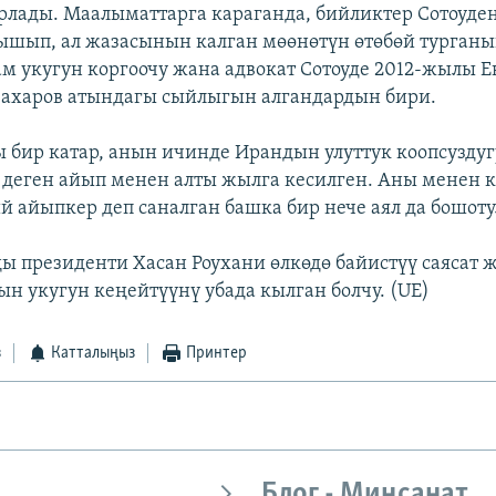
рлады. Маалыматтарга караганда, бийликтер Сотоуде
шып, ал жазасынын калган мөөнөтүн өтөбөй турган
м укугун коргоочу жана адвокат Сотоуде 2012-жылы Е
ахаров атындагы сыйлыгын алгандардын бири.
 бир катар, анын ичинде Ирандын улуттук коопсузду
 деген айып менен алты жылга кесилген. Аны менен 
ий айыпкер деп саналган башка бир нече аял да бошоту
 президенти Хасан Роухани өлкөдө байистүү саясат ж
н укугун кеңейтүүнү убада кылган болчу. (UE)
з
Катталыңыз
Принтер
Блог - Миңсанат