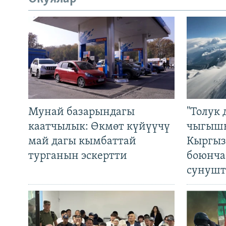
Мунай базарындагы
"Толук 
каатчылык: Өкмөт күйүүчү
чыгышы
май дагы кымбаттай
Кыргыз
турганын эскертти
боюнча
сунушт