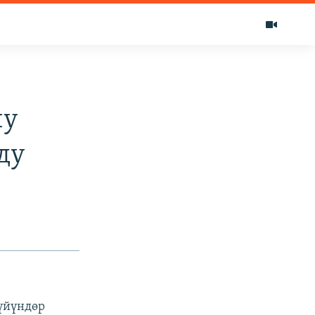
чу
ду
үйүндөр