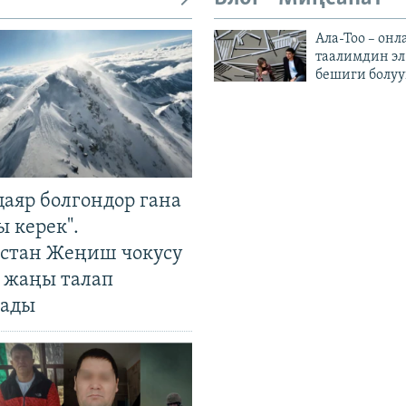
Ала-Тоо – онл
таалимдин эл
бешиги болуу
даяр болгондор гана
 керек".
стан Жеңиш чокусу
 жаңы талап
ады