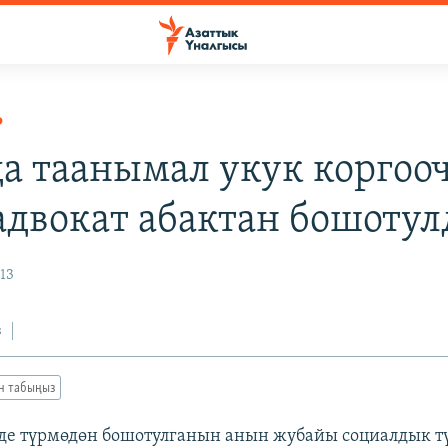
Р
а таанымал укук коргоо
адвокат абактан бошотул
13
з
ан табыңыз
де түрмөдөн бошотулганын анын жубайы социалдык т