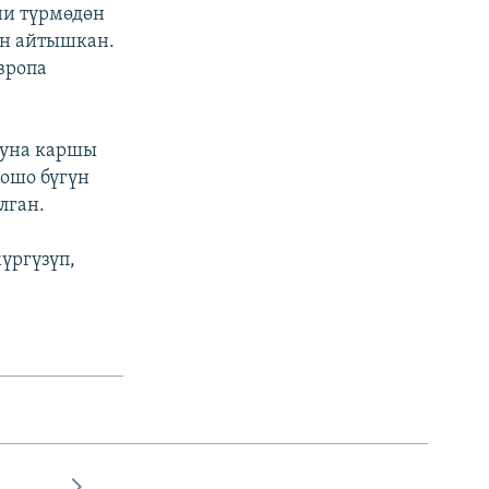
ни түрмөдөн
ын айтышкан.
вропа
гуна каршы
кошо бүгүн
лган.
үргүзүп,