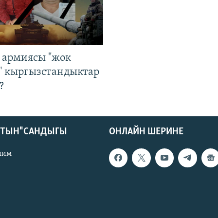
 армиясы "жок
" кыргызстандыктар
?
КТЫН" САНДЫГЫ
ОНЛАЙН ШЕРИНЕ
лим