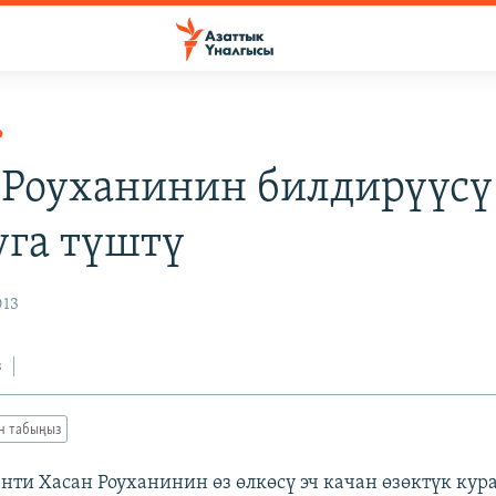
Р
 Роуханинин билдирүүсү
уга түштү
013
з
ан табыңыз
нти Хасан Роуханинин өз өлкөсү эч качан өзөктүк кур