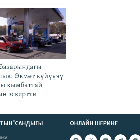
базарындагы
лык: Өкмөт күйүүчү
гы кымбаттай
ын эскертти
КТЫН" САНДЫГЫ
ОНЛАЙН ШЕРИНЕ
лим