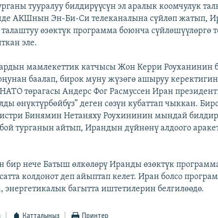
урганы тууралуу билдирүүсүн эл аралык коомчулук тал
де АКШнын Эн-Би-Си телеканалына сүйлөп жатып, 
талаштуу өзөктүк программа боюнча сүйлөшүүлөргө т
ткан эле.
ардын мамлекеттик катчысы Жон Керри Роуханинин б
оңунан баалап, бирок муну жүзөгө ашыруу керектигин
НАТО төрагасы Андерс Фог Расмуссен Иран президен
алды өнүктүрбөйбүз” деген сөзүн кубаттап чыккан. Би
истри Бинямин Нетаняху Роухининин мындай билдир
бой турганын айтып, Ирандын дүйнөнү алдоого араке
 бир нече Батыш өлкөлөрү Иранды өзөктүк программ
сатта колдонот деп айыптап келет. Иран болсо прогр
а, энергетикалык багытта иштетилерин белгилөөдө.
з
Катталыңыз
Принтер