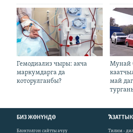
Гемодиализ чыры: акча
Мунай 
маркумдарга да
каатчы
которулганбы?
май да
турган
БИЗ ЖӨНҮНДӨ
"АЗАТТЫ
Блоктолгон сайтты ачуу
Тилим - ди