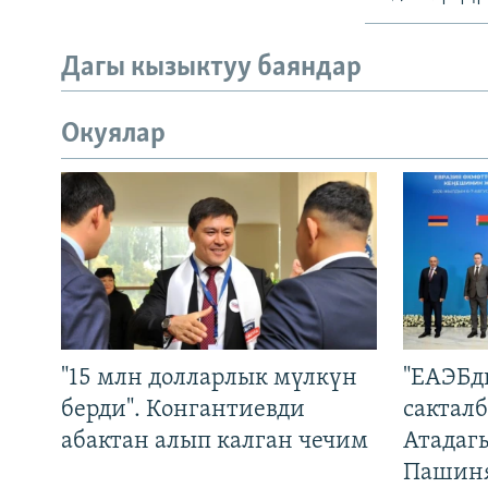
Дагы кызыктуу баяндар
Окуялар
"15 млн долларлык мүлкүн
"ЕАЭБд
берди". Конгантиевди
сакталб
абактан алып калган чечим
Атадаг
Пашин