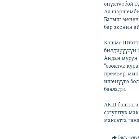
ЭЖЕ-СИҢДИЛЕР
өнүктүрбөй т
Ал шаршемби
АЗАТТЫК+
Батыш менен 
ЫҢГАЙСЫЗ СУРООЛОР
бар экенин ай
Кошмо Штатт
билдирүүсүн 
Андан мурун 
“өзөктүк кур
премьер-мин
ишенүүгө бол
баалады.
АКШ баштаган
согуштук мак
максатта ган
Бөлүшүңү