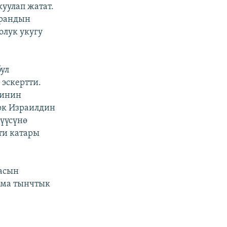
куулап жатат.
Ирандын
олук укугу
ул
 эскертти.
тинин
рок Израилдин
үүсүнө
ти катары
асын
амма тынчтык