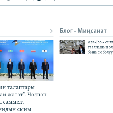
Блог - Миңсанат
Ала-Тоо – онл
таалимдин эл
бешиги болуу
ин талаптары
ай жатат". Чолпон-
ы саммит,
яндын сыны