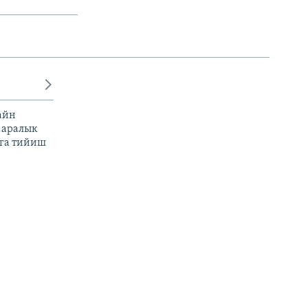
айн
 аралык
га тийиш