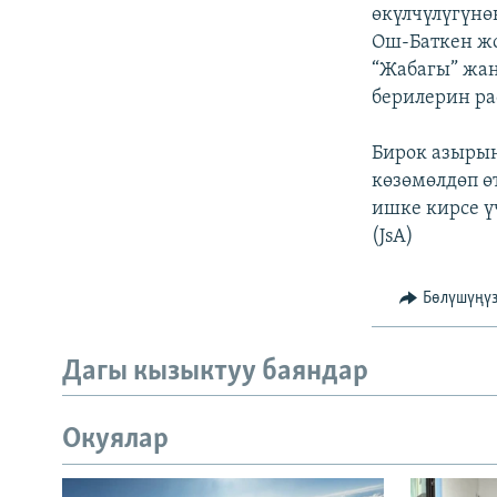
ЭЖЕ-СИҢДИЛЕР
өкүлчүлүгүнө
Ош-Баткен ж
АЗАТТЫК+
“Жабагы” жан
ЫҢГАЙСЫЗ СУРООЛОР
берилерин ра
Бирок азырынч
көзөмөлдөп ө
ишке кирсе ү
(JsA)
Бөлүшүңү
Дагы кызыктуу баяндар
Окуялар