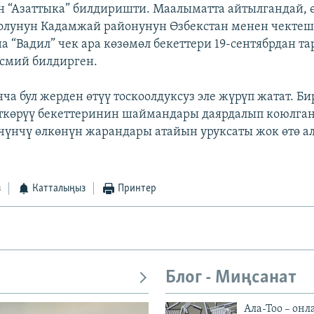
н “Азаттыка” билдиришти. Маалыматта айтылгандай, ө
олунун Кадамжай районунун Өзбекстан менен чекте
а “Вадил” чек ара көзөмөл бекеттери 19-сентябрдан т
смий билдирген.
а бул жерден өтүү тоскоолдуксуз эле жүрүп жатат. Би
ткөрүү бекеттеринин шаймандары даярдалып коюлган.
чүнчү өлкөнүн жарандары атайын уруксаты жок өтө а
з
Катталыңыз
Принтер
Блог - Миңсанат
Ала-Тоо – онл