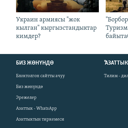
Украин армиясы "жок
"Борбо
кылган" кыргызстандыктар
Туризм
кимдер?
байыта
БИЗ ЖӨНҮНДӨ
"АЗАТТЫ
Блоктолгон сайтты ачуу
Тилим - ди
Биз жөнүндө
Русский
Эрежелер
Азаттык - WhatsApp
ОНЛАЙН ШЕРИНЕ
Азаттыктын тиркемеси