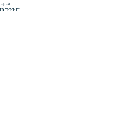
 аралык
га тийиш