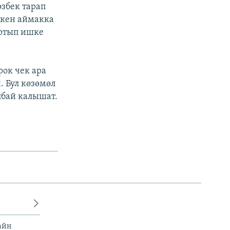
збек тарап
шкен аймакка
артып ишке
рок чек ара
 Бул көзөмөл
лбай калышат.
айн