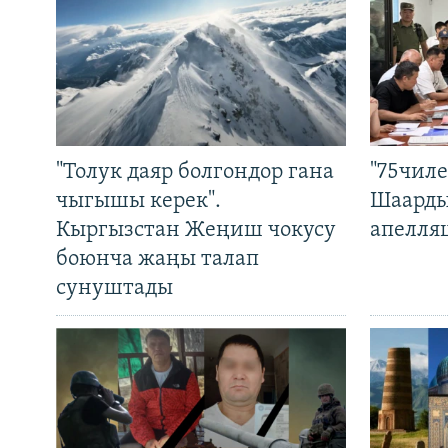
"Толук даяр болгондор гана
"75чиле
чыгышы керек".
Шаарды
Кыргызстан Жеңиш чокусу
апелля
боюнча жаңы талап
сунуштады