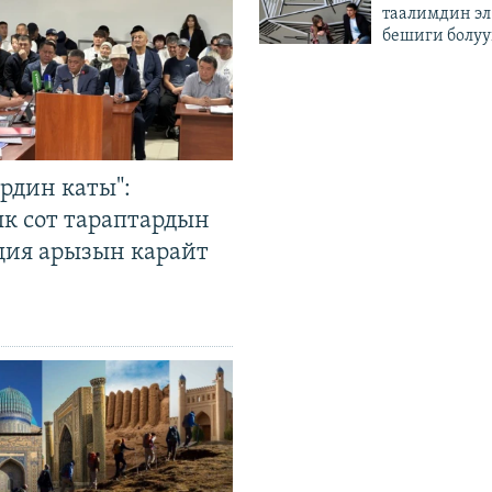
таалимдин эл
бешиги болуу
рдин каты":
к сот тараптардын
ция арызын карайт