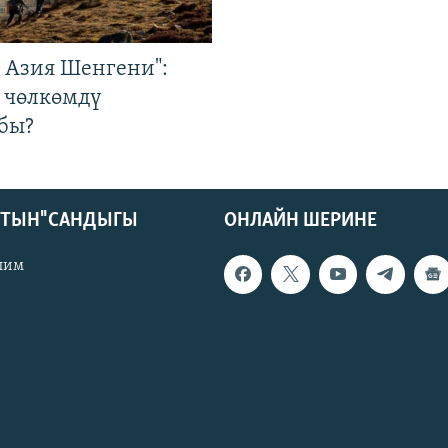
р Азия Шенгени":
 чөлкөмдү
бы?
КТЫН" САНДЫГЫ
ОНЛАЙН ШЕРИНЕ
лим