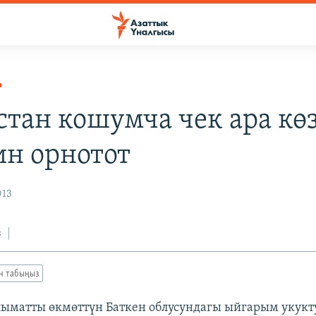
Р
стан кошумча чек ара кө
ин орнотот
013
з
ан табыңыз
ыматты өкмөттүн Баткен облусундагы ыйгарым укукт