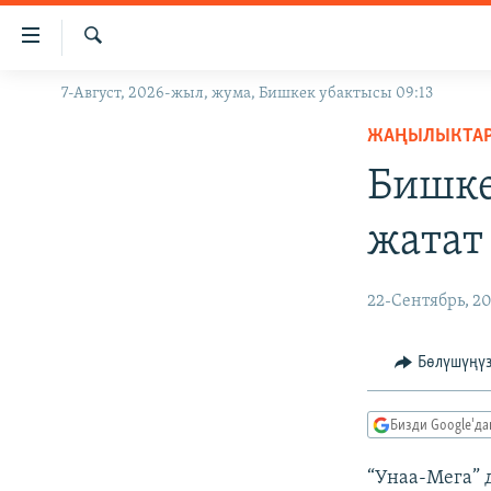
Линктер
Мазмунга
өтүңүз
Издөө
7-Август, 2026-жыл, жума, Бишкек убактысы 09:13
ЖАҢЫЛЫКТАР
Навигацияга
өтүңүз
ЖАҢЫЛЫКТА
КЫРГЫЗСТАН
Издөөгө
Бишке
ДҮЙНӨ
КЫРГЫЗСТАН
салыңыз
УКРАИНА
САЯСАТ
ДҮЙНӨ
жатат
АТАЙЫН ИЛИКТӨӨ
ЭКОНОМИКА
БОРБОР АЗИЯ
ТВ ПРОГРАММАЛАР
МАДАНИЯТ
22-Сентябрь, 2
ПОДКАСТ
БҮГҮН АЗАТТЫКТА
Бөлүшүңү
ӨЗГӨЧӨ ПИКИР
ЭКСПЕРТТЕР ТАЛДАЙТ
БИЗ ЖАНА ДҮЙНӨ
Бизди Google'д
ДАНИСТЕ
“Унаа-Мега” д