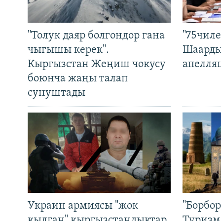
"Толук даяр болгондор гана
"75чиле
чыгышы керек".
Шаарды
Кыргызстан Жеңиш чокусу
апелля
боюнча жаңы талап
сунуштады
Украин армиясы "жок
"Борбо
кылган" кыргызстандыктар
Туризм