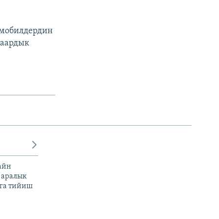
омобилдердин
шаардык
айн
 аралык
га тийиш