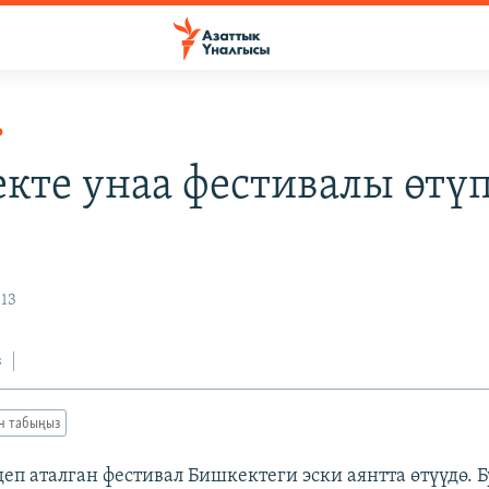
Р
кте унаа фестивалы өтү
013
з
ан табыңыз
еп аталган фестивал Бишкектеги эски аянтта өтүүдө. Б