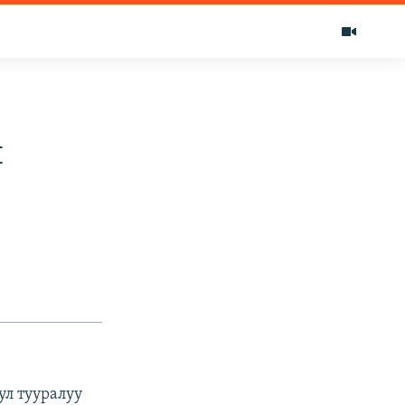
п
ул тууралуу