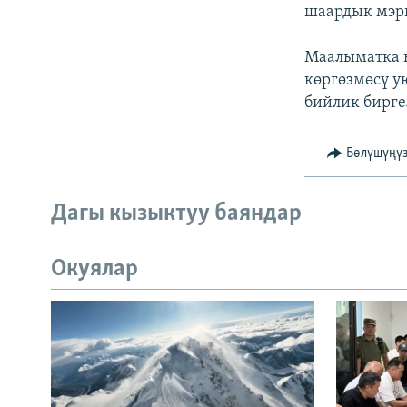
ЭЖЕ-СИҢДИЛЕР
шаардык мэр
АЗАТТЫК+
Маалыматка 
ЫҢГАЙСЫЗ СУРООЛОР
көргөзмөсү у
бийлик бирге
Бөлүшүңү
Дагы кызыктуу баяндар
Окуялар