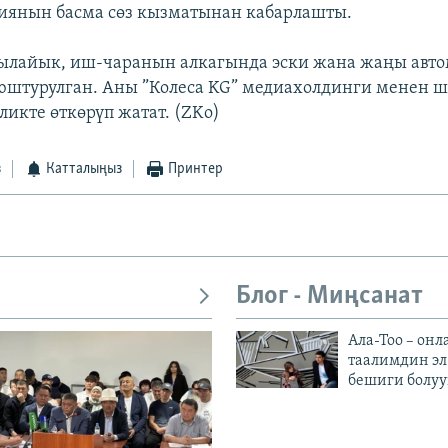
иянын басма сөз кызматынан кабарлашты.
ылайык, иш-чаранын алкагында эски жана жаңы авт
юштурулган. Аны ”Колеса KG” медиахолдинги менен 
ликте өткөрүп жатат. (ZKo)
з
Катталыңыз
Принтер
Блог - Миңсанат
Ала-Тоо – онл
таалимдин эл
бешиги болуу