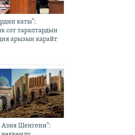
рдин каты":
к сот тараптардын
ция арызын карайт
р Азия Шенгени":
 чөлкөмдү