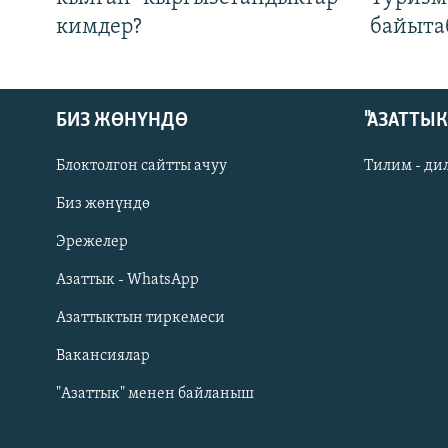
кимдер?
байыта
БИЗ ЖӨНҮНДӨ
"АЗАТТЫ
Блоктолгон сайтты ачуу
Тилим - ди
Биз жөнүндө
Русский
Эрежелер
Азаттык - WhatsApp
ОНЛАЙН ШЕРИНЕ
Азаттыктын тиркемеси
Вакансиялар
"Азаттык" менен байланыш
ЭЕ/АРнун бардык сайттары