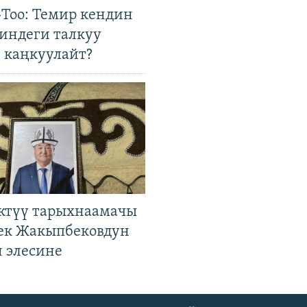
Тоо: Темир кендин
гиндеги талкуу
 каңкуулайт?
ктүү тарыхнаамачы
к Жакыпбековдун
 элесине