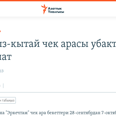
Р
з-кытай чек арасы убак
ат
13
з
ан табыңыз
на "Эркечтам" чек ара бекеттери 28-сентябрдан 7-окт