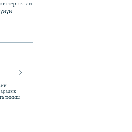
кеттер кытай
күнүн
айн
 аралык
га тийиш