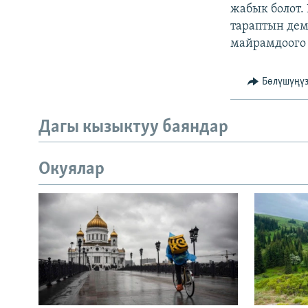
ЭЖЕ-СИҢДИЛЕР
жабык болот.
тараптын дем
АЗАТТЫК+
майрамдоого
ЫҢГАЙСЫЗ СУРООЛОР
Бөлүшүңү
Дагы кызыктуу баяндар
Окуялар