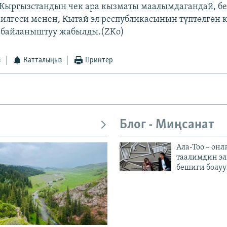
 Кыргызстандын чек ара кызматы маалымдагандай, бе
илгеси менен, Кытай эл республикасынын түптөлгөн 
 байланыштуу жабылды.(ZKo)
з
Катталыңыз
Принтер
Блог - Миңсанат
Ала-Тоо – онл
таалимдин эл
бешиги болуу