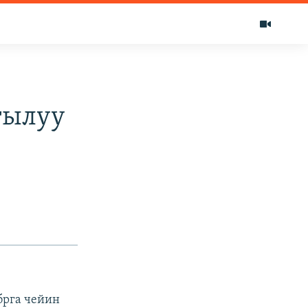
тылуу
ябрга чейин