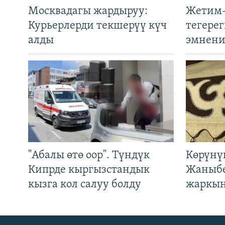
Москвадагы жардыруу:
Жетим-
Курьерлерди текшерүү күч
тегере
алды
эмнени
"Абалы өтө оор". Түндүк
Көрүнү
Кипрде кыргызстандык
Жаныбе
кызга кол салуу болду
жаркын