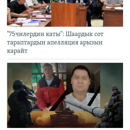
"75чилердин каты": Шаардык сот
тараптардын апелляция арызын
карайт