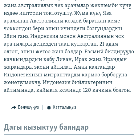
жана австралиялык чек арачылар жекшемби күнү
ОНЛАЙН ШЕРИНЕ
ЭЖЕ-СИҢДИЛЕР
издөө иштерин токтотушту. Жума күнү Ява
АЗАТТЫК+
аралынан Австралияны көздөй бараткан кеме
ЫҢГАЙСЫЗ СУРООЛОР
чөккөндөн бери анын ичиндеги бозгундардын
28ин гана Индонезия менен Австралиянын чек
арачылары деңизден таап куткарган. 21 адам
ЭЕ/АРнун бардык сайттары
өлгөн, анын жетөө жаш балдар. Расмий билдирүүдө
качкындардын көбү Ливан, Ирак жана Ирандын
жарандары экени айтылат. Аман калгандар
Индонезиянын мигранттарды кармоо борборуна
жөнөтүлмөкчү. Индонезия бийликтеринин
айтымында, кайыкта кеминде 120 качкын болгон.
Бөлүшүңүз
Катталыңыз
Дагы кызыктуу баяндар