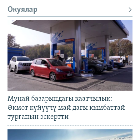
Окуялар
Мунай базарындагы каатчылык:
Өкмөт күйүүчү май дагы кымбаттай
турганын эскертти