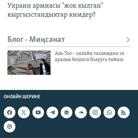
Украин армиясы "жок кылган"
кыргызстандыктар кимдер?
Блог - Миңсанат
Ала-Тоо – онлайн таалимдин эл
аралык бешиги болууга тийиш
ОНЛАЙН ШЕРИНЕ