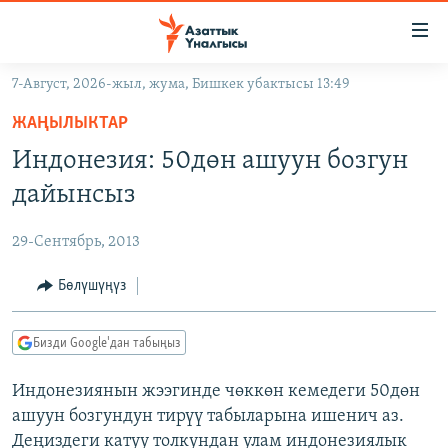
Линктер
Мазмунга
өтүңүз
7-Август, 2026-жыл, жума, Бишкек убактысы 13:49
Навигацияга
ЖАҢЫЛЫКТАР
өтүңүз
ЖАҢЫЛЫКТАР
КЫРГЫЗСТАН
Издөөгө
Индонезия: 50дөн ашуун бозгун
салыңыз
ДҮЙНӨ
КЫРГЫЗСТАН
дайынсыз
УКРАИНА
САЯСАТ
ДҮЙНӨ
29-Сентябрь, 2013
АТАЙЫН ИЛИКТӨӨ
ЭКОНОМИКА
БОРБОР АЗИЯ
ТВ ПРОГРАММАЛАР
Бөлүшүңүз
МАДАНИЯТ
ПОДКАСТ
БҮГҮН АЗАТТЫКТА
Бизди Google'дан табыңыз
ӨЗГӨЧӨ ПИКИР
ЭКСПЕРТТЕР ТАЛДАЙТ
Индонезиянын жээгинде чөккөн кемедеги 50дөн
БИЗ ЖАНА ДҮЙНӨ
Русский
ашуун бозгундун тирүү табыларына ишенич аз.
ДАНИСТЕ
Деңиздеги катуу толкундан улам индонезиялык