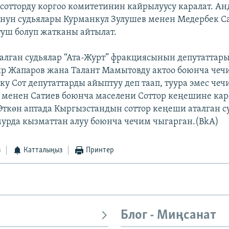
сотторду коргоо комитетинин кайрылуусу каралат. А
нун судьялары Курманкул Зулушев менен Медербек С
туш болуп жатканы айтылат.
талган судьялар “Ата-Журт” фракциясынын депутаттар
р Жапаров жана Талант Мамытовду актоо боюнча чеч
ку Сот депутаттарды айыптуу деп таап, туура эмес че
 менен Сатиев боюнча маселени Соттор кеңешине кар
Өткөн аптада Кыргызстандын соттор кеңеши аталган с
урда кызматтан алуу боюнча чечим чыгарган.(BkA)
з
Катталыңыз
Принтер
Блог - Миңсанат