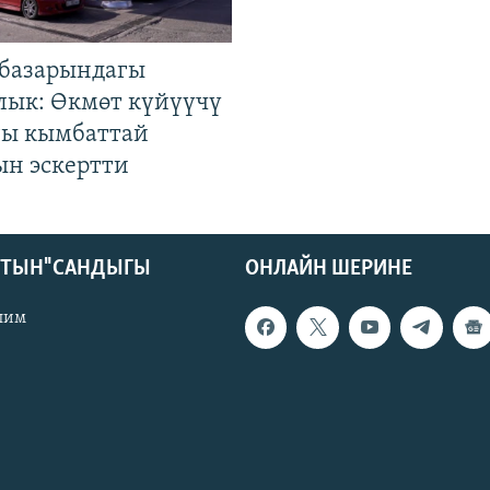
базарындагы
лык: Өкмөт күйүүчү
гы кымбаттай
ын эскертти
КТЫН" САНДЫГЫ
ОНЛАЙН ШЕРИНЕ
лим