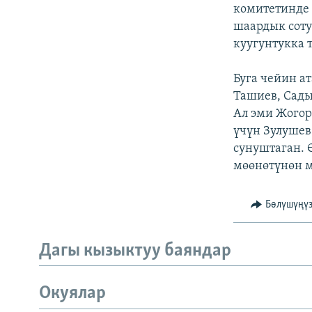
ЭЖЕ-СИҢДИЛЕР
комитетинде 
шаардык соту
АЗАТТЫК+
куугунтукка 
ЫҢГАЙСЫЗ СУРООЛОР
Буга чейин а
Ташиев, Сады
Ал эми Жогор
үчүн Зулушев
сунуштаган. 
мөөнөтүнөн м
Бөлүшүңү
Дагы кызыктуу баяндар
Окуялар