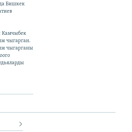
нда Бишкек
атиев
ы Камчыбек
им чыгарган.
чим чыгарганы
оого
удьяларды