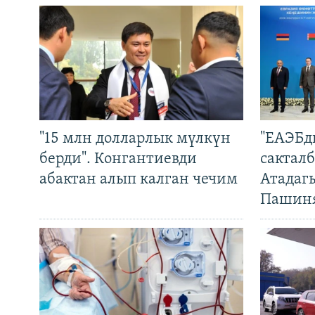
"15 млн долларлык мүлкүн
"ЕАЭБд
берди". Конгантиевди
сакталб
абактан алып калган чечим
Атадаг
Пашин