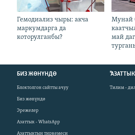
Гемодиализ чыры: акча
Мунай 
маркумдарга да
каатчы
которулганбы?
май да
турган
БИЗ ЖӨНҮНДӨ
"АЗАТТЫ
Блоктолгон сайтты ачуу
Тилим - ди
Биз жөнүндө
Русский
Эрежелер
Азаттык - WhatsApp
ОНЛАЙН ШЕРИНЕ
Азаттыктын тиркемеси