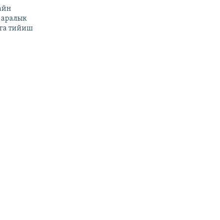
айн
 аралык
га тийиш