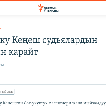
Р
ку Кеңеш судьялардын
н карайт
013
з
ан табыңыз
у Кеңештин Сот-укуктук маселелери жана мыйзамдуу