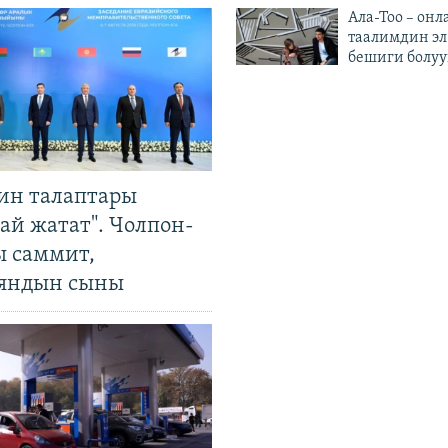
Ала-Тоо – онл
таалимдин эл
бешиги болуу
ин талаптары
ай жатат". Чолпон-
ы саммит,
яндын сыны