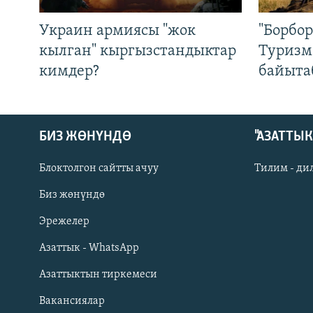
Украин армиясы "жок
"Борбо
кылган" кыргызстандыктар
Туризм
кимдер?
байыта
БИЗ ЖӨНҮНДӨ
"АЗАТТЫ
Блоктолгон сайтты ачуу
Тилим - ди
Биз жөнүндө
Русский
Эрежелер
Азаттык - WhatsApp
ОНЛАЙН ШЕРИНЕ
Азаттыктын тиркемеси
Вакансиялар