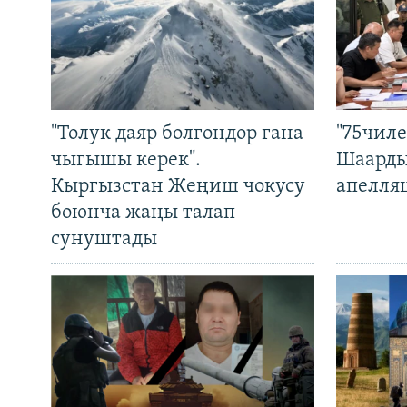
"Толук даяр болгондор гана
"75чиле
чыгышы керек".
Шаарды
Кыргызстан Жеңиш чокусу
апелля
боюнча жаңы талап
сунуштады