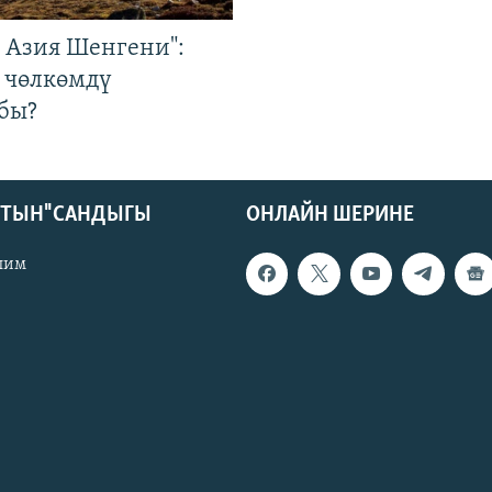
р Азия Шенгени":
 чөлкөмдү
бы?
КТЫН" САНДЫГЫ
ОНЛАЙН ШЕРИНЕ
лим