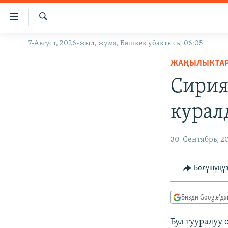
Линктер
Мазмунга
өтүңүз
Издөө
7-Август, 2026-жыл, жума, Бишкек убактысы 06:05
ЖАҢЫЛЫКТАР
Навигацияга
өтүңүз
ЖАҢЫЛЫКТА
КЫРГЫЗСТАН
Издөөгө
Сирия
ДҮЙНӨ
КЫРГЫЗСТАН
салыңыз
УКРАИНА
САЯСАТ
ДҮЙНӨ
курал
АТАЙЫН ИЛИКТӨӨ
ЭКОНОМИКА
БОРБОР АЗИЯ
ТВ ПРОГРАММАЛАР
МАДАНИЯТ
30-Сентябрь, 2
ПОДКАСТ
БҮГҮН АЗАТТЫКТА
Бөлүшүңү
ӨЗГӨЧӨ ПИКИР
ЭКСПЕРТТЕР ТАЛДАЙТ
БИЗ ЖАНА ДҮЙНӨ
Бизди Google'д
ДАНИСТЕ
Бул тууралуу