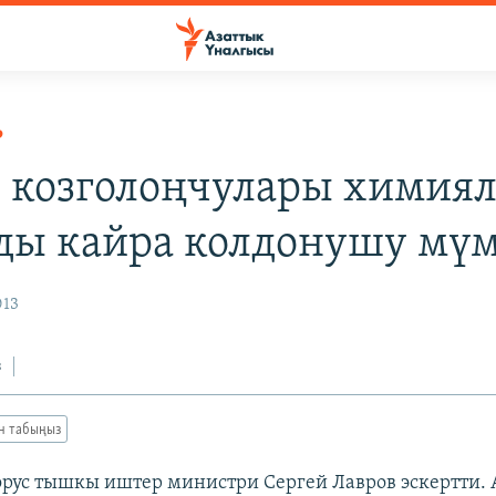
Р
 козголоңчулары химия
ды кайра колдонушу мү
013
з
ан табыңыз
 орус тышкы иштер министри Сергей Лавров эскертти. 