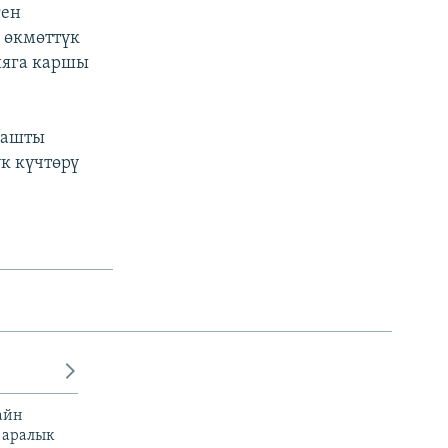
ген
 өкмөттүк
ияга каршы
рашты
к күчтөрү
айн
 аралык