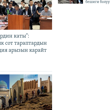
бешиги болуу
рдин каты":
к сот тараптардын
ция арызын карайт