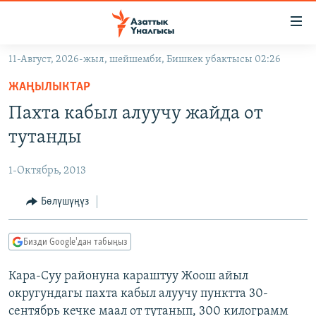
Линктер
Мазмунга
өтүңүз
11-Август, 2026-жыл, шейшемби, Бишкек убактысы 02:26
Навигацияга
ЖАҢЫЛЫКТАР
өтүңүз
ЖАҢЫЛЫКТАР
КЫРГЫЗСТАН
Издөөгө
Пахта кабыл алуучу жайда от
салыңыз
ДҮЙНӨ
КЫРГЫЗСТАН
тутанды
УКРАИНА
САЯСАТ
ДҮЙНӨ
1-Октябрь, 2013
АТАЙЫН ИЛИКТӨӨ
ЭКОНОМИКА
БОРБОР АЗИЯ
ТВ ПРОГРАММАЛАР
Бөлүшүңүз
МАДАНИЯТ
ПОДКАСТ
БҮГҮН АЗАТТЫКТА
Бизди Google'дан табыңыз
ӨЗГӨЧӨ ПИКИР
ЭКСПЕРТТЕР ТАЛДАЙТ
Кара-Суу районуна караштуу Жоош айыл
БИЗ ЖАНА ДҮЙНӨ
Русский
округундагы пахта кабыл алуучу пунктта 30-
ДАНИСТЕ
сентябрь кечке маал от тутанып, 300 килограмм