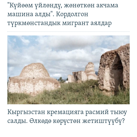
"Күйөөм үйлөндү, жөнөткөн акчама
машина алды". Кордолгон
түркмөнстандык мигрант аялдар
Кыргызстан кремацияга расмий тыюу
салды. Өлкөдө көрүстөн жетиштүүбү?