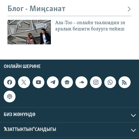
Блог - Миңсанат
Ала-Тоо – онлайн таалимдин эл
аралык бешиги болууга тийиш
ОНЛАЙН ШЕРИНЕ
БИЗ ЖӨНҮНДӨ
"АЗАТТЫКТЫН" САНДЫГЫ