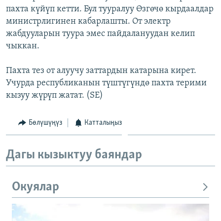
пахта күйүп кетти. Бул тууралуу Өзгөчө кырдаалдар
ОНЛАЙН ШЕРИНЕ
ЭЖЕ-СИҢДИЛЕР
министрлигинен кабарлашты. От электр
АЗАТТЫК+
жабдууларын туура эмес пайдалануудан келип
ЫҢГАЙСЫЗ СУРООЛОР
чыккан.
Пахта тез от алуучу заттардын катарына кирет.
ЭЕ/АРнун бардык сайттары
Учурда республиканын түштүгүндө пахта терими
кызуу жүрүп жатат. (SE)
Бөлүшүңүз
Катталыңыз
Дагы кызыктуу баяндар
Окуялар