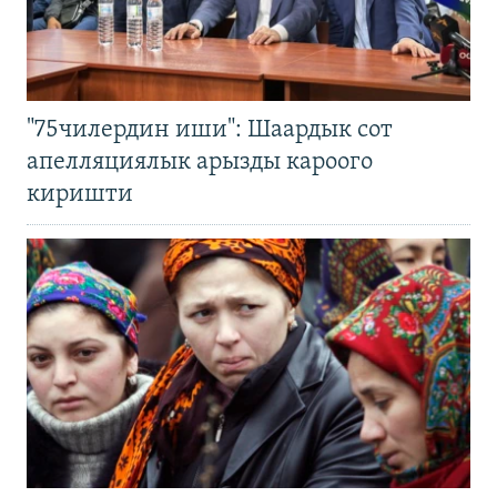
"75чилердин иши": Шаардык сот
апелляциялык арызды кароого
киришти