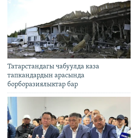
Татарстандагы чабуулда каза
тапкандардын арасында
борборазиялыктар бар