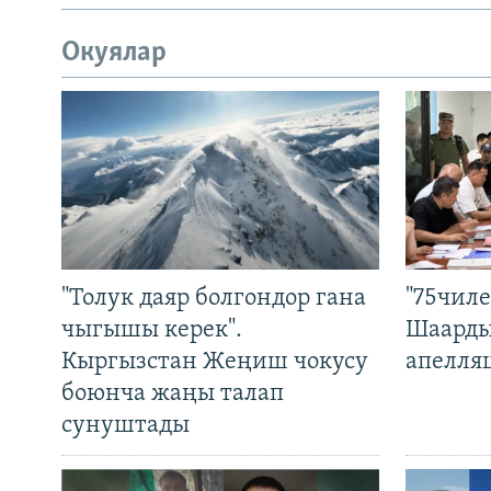
Окуялар
"Толук даяр болгондор гана
"75чиле
чыгышы керек".
Шаарды
Кыргызстан Жеңиш чокусу
апелля
боюнча жаңы талап
сунуштады