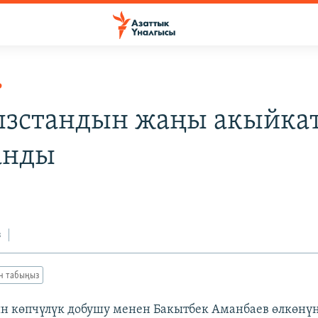
Р
зстандын жаңы акыйка
анды
з
ан табыңыз
н көпчүлүк добушу менен Бакытбек Аманбаев өлкөнү