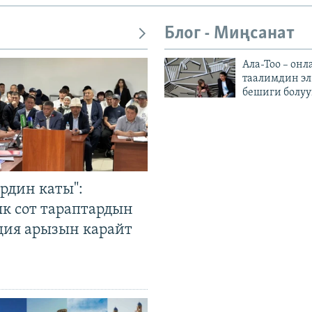
Блог - Миңсанат
Ала-Тоо – онл
таалимдин эл
бешиги болуу
рдин каты":
к сот тараптардын
ция арызын карайт