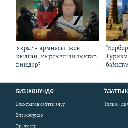
Украин армиясы "жок
"Борбо
кылган" кыргызстандыктар
Туризм
кимдер?
байыта
БИЗ ЖӨНҮНДӨ
"АЗАТТЫ
Блоктолгон сайтты ачуу
Тилим - ди
Биз жөнүндө
Русский
Эрежелер