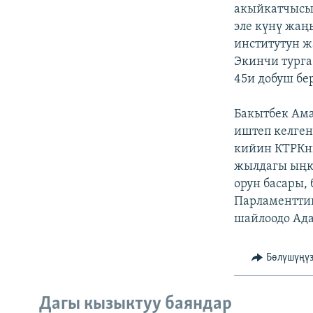
ЭЖЕ-СИҢДИЛЕР
акыйкатчысы 
эле күнү жаң
АЗАТТЫК+
институтун ж
ЫҢГАЙСЫЗ СУРООЛОР
Экинчи турга
45и добуш бе
Бакытбек Ама
иштеп келген
кийин КТРКн
жылдагы ыңк
орун басары,
Парламентти
шайлоодо Ада
Бөлүшүңү
Дагы кызыктуу баяндар