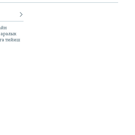
айн
 аралык
га тийиш