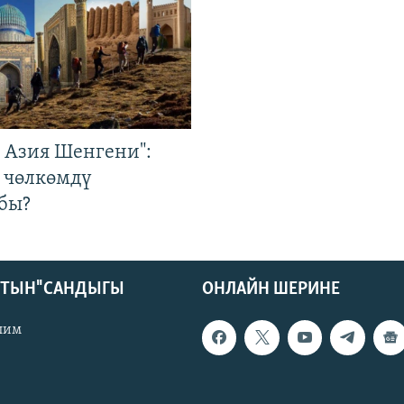
р Азия Шенгени":
 чөлкөмдү
бы?
КТЫН" САНДЫГЫ
ОНЛАЙН ШЕРИНЕ
лим