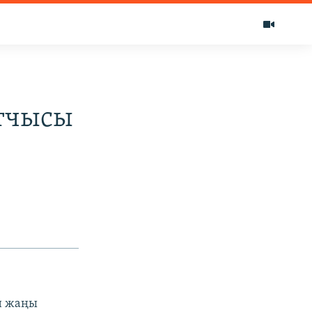
тчысы
н жаңы