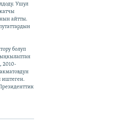
лдоду. Ушул
йкатчы
нын айтты.
епутаттардын
тору болуп
 ыңкылаптан
 2010-
акматовдун
п иштеген.
Президенттик