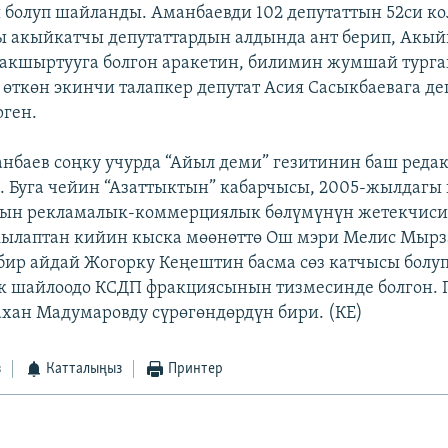
болуп шайланды. Аманбаевди 102 депутаттын 52си ко
ы акыйкатчы депутаттардын алдында ант берип, Акы
акшыртууга болгон аракетин, билимин жумшай турга
 өткөн экинчи талапкер депутат Асия Сасыкбаевага д
рген.
нбаев соңку учурда “Айыл деми” гезитинин баш редак
. Буга чейин “Азаттыктын” кабарчысы, 2005-жылдагы
ын рекламалык-коммерциялык бөлүмүнүн жетекчиси,
ылаптан кийин кыска мөөнөттө Ош мэри Мелис Мырз
 бир айдай Жогорку Кеңештин басма сөз катчысы болу
к шайлоодо КСДП фракциясынын тизмесинде болгон. 
хан Мадумаровду сүрөгөндөрдүн бири. (КЕ)
з
Катталыңыз
Принтер