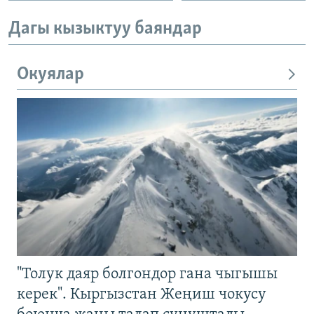
Дагы кызыктуу баяндар
Окуялар
"Толук даяр болгондор гана чыгышы
керек". Кыргызстан Жеңиш чокусу