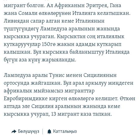
мигрант болгон. Ал Африканын Эритрея, Гана
ОНЛАЙН ШЕРИНЕ
ЭЖЕ-СИҢДИЛЕР
жана Сомали өлкөлөрүнөн Италияга келатышкан.
АЗАТТЫК+
Ливиядан сапар алган кеме Италиянын
ЫҢГАЙСЫЗ СУРООЛОР
түштүгүндөгү Лампедуза аралынын жанында
кырсыкка учураган. Кырсыктан соң италиялык
куткаруучулар 150гө жакын адамды куткарып
ЭЕ/АРнун бардык сайттары
калышкан. Бул кырсыкка байланыштуу Италияда
бүгүн аза күнү жарыяланды.
Лампедуза аралы Тунис менен Сицилиянын
ортосунда жайгашкан. Бул арал аркылуу миңдеген
африкалык мыйзамсыз мигранттар
Евробиримдикке кирген өлкөлөргө келишет. Өткөн
аптада эле Сицилия аралынын жанында кеме
кырсыкка учурап, 13 мигрант каза тапкан.
Бөлүшүңүз
Катталыңыз