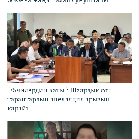
боюнча жаңы талап сунуштады
"75чилердин каты": Шаардык сот
тараптардын апелляция арызын
карайт