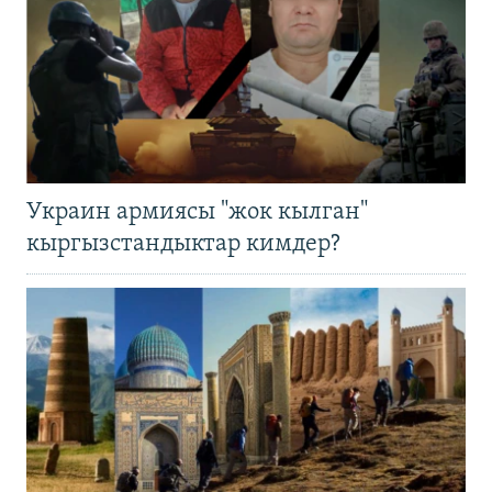
Украин армиясы "жок кылган"
кыргызстандыктар кимдер?