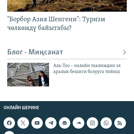
"Борбор Азия Шенгени": Туризм
чөлкөмдү байытабы?
Блог - Миңсанат
Ала-Тоо – онлайн таалимдин эл
аралык бешиги болууга тийиш
ОНЛАЙН ШЕРИНЕ