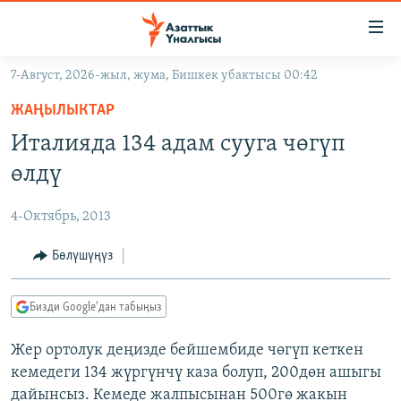
Линктер
Мазмунга
өтүңүз
7-Август, 2026-жыл, жума, Бишкек убактысы 00:42
Навигацияга
ЖАҢЫЛЫКТАР
өтүңүз
ЖАҢЫЛЫКТАР
КЫРГЫЗСТАН
Издөөгө
Италияда 134 адам сууга чөгүп
салыңыз
ДҮЙНӨ
КЫРГЫЗСТАН
өлдү
УКРАИНА
САЯСАТ
ДҮЙНӨ
4-Октябрь, 2013
АТАЙЫН ИЛИКТӨӨ
ЭКОНОМИКА
БОРБОР АЗИЯ
ТВ ПРОГРАММАЛАР
Бөлүшүңүз
МАДАНИЯТ
ПОДКАСТ
БҮГҮН АЗАТТЫКТА
Бизди Google'дан табыңыз
ӨЗГӨЧӨ ПИКИР
ЭКСПЕРТТЕР ТАЛДАЙТ
Жер ортолук деңизде бейшембиде чөгүп кеткен
БИЗ ЖАНА ДҮЙНӨ
Русский
кемедеги 134 жүргүнчү каза болуп, 200дөн ашыгы
ДАНИСТЕ
дайынсыз. Кемеде жалпысынан 500гө жакын