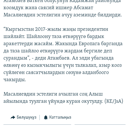
Атамбаев Баткен облусунун Кадамжай районунда
ОНЛАЙН ШЕРИНЕ
ЭЖЕ-СИҢДИЛЕР
коомдук жана саясий ишмер Абсамат
Масалиевдин эстелигин ачуу аземинде билдирди.
АЗАТТЫК+
ЫҢГАЙСЫЗ СУРООЛОР
“Кыргызстан 2017-жылы жаңы президентин
шайлайт. Шайлоону таза өткөрүүгө бардык
аракеттерди жасайм. Жакында Европага барганда
ЭЕ/АРнун бардык сайттары
да таза шайлоо өткөрүүгө жардам бергиле деп
сурандым”, - деди Атамбаев. Ал элди убагында
өлкөнү өз кызыкчылыгы үчүн талкалап, азыр кооз
сүйлөгөн саясатчылардын сөзүнө алданбоого
чакырды.
Масалиевдин эстелиги ачылган соң Алыш
айылында туулган үйүндө куран окутулду. (КЕ/JsA)
Бөлүшүңүз
Катталыңыз