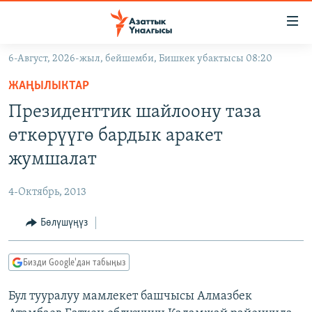
Линктер
Мазмунга
өтүңүз
6-Август, 2026-жыл, бейшемби, Бишкек убактысы 08:20
Навигацияга
ЖАҢЫЛЫКТАР
өтүңүз
ЖАҢЫЛЫКТАР
КЫРГЫЗСТАН
Издөөгө
Президенттик шайлоону таза
салыңыз
ДҮЙНӨ
КЫРГЫЗСТАН
өткөрүүгө бардык аракет
УКРАИНА
САЯСАТ
ДҮЙНӨ
жумшалат
АТАЙЫН ИЛИКТӨӨ
ЭКОНОМИКА
БОРБОР АЗИЯ
4-Октябрь, 2013
ТВ ПРОГРАММАЛАР
МАДАНИЯТ
Бөлүшүңүз
ПОДКАСТ
БҮГҮН АЗАТТЫКТА
ӨЗГӨЧӨ ПИКИР
ЭКСПЕРТТЕР ТАЛДАЙТ
Бизди Google'дан табыңыз
БИЗ ЖАНА ДҮЙНӨ
Русский
Бул тууралуу мамлекет башчысы Алмазбек
ДАНИСТЕ