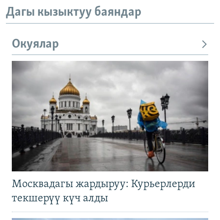
Дагы кызыктуу баяндар
Окуялар
Москвадагы жардыруу: Курьерлерди
текшерүү күч алды