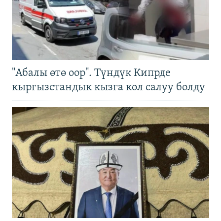
"Абалы өтө оор". Түндүк Кипрде
кыргызстандык кызга кол салуу болду