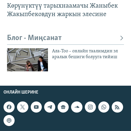
Көрүнүктүү тарыхнаамачы Жаныбек
Жакыпбековдун жаркын элесине
Блог - Миңсанат
Ала-Тоо – онлайн таалимдин эл
аралык бешиги болууга тийиш
ОНЛАЙН ШЕРИНЕ