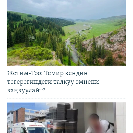
Жетим-Тоо: Темир кендин
тегерегиндеги талкуу эмнени
каңкуулайт?