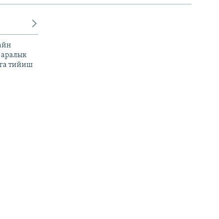
айн
 аралык
га тийиш