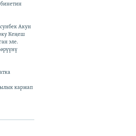
абинетин
сунбек Акун
рку Кеңеш
ан эле.
көрүүнү
атка
чылык кармап