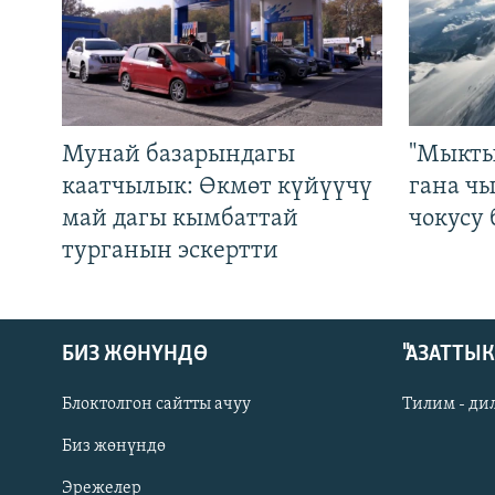
Мунай базарындагы
"Мыкты
каатчылык: Өкмөт күйүүчү
гана ч
май дагы кымбаттай
чокусу
турганын эскертти
БИЗ ЖӨНҮНДӨ
"АЗАТТЫ
Блоктолгон сайтты ачуу
Тилим - ди
Биз жөнүндө
Русский
Эрежелер