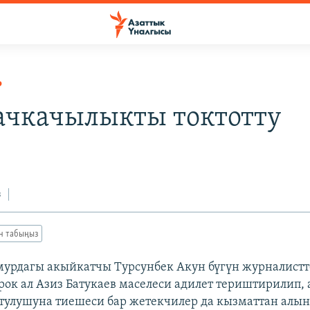
Р
ачкачылыкты токтотту
з
ан табыңыз
 мурдагы акыйкатчы Турсунбек Акун бүгүн журналистт
рок ал Азиз Батукаев маселеси адилет териштирилип,
тулушуна тиешеси бар жетекчилер да кызматтан ал