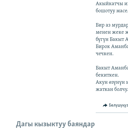
ЭЖЕ-СИҢДИЛЕР
Акыйкатчы ин
бошотуу масе
АЗАТТЫК+
ЫҢГАЙСЫЗ СУРООЛОР
Бир аз мурда
менен жеке ж
бүгүн Бакыт 
Бирок Аманба
чечкен.
Бакыт Аманб
бекиткен.
Акун өзүнүн 
жаткан болчу.
Бөлүшүңү
Дагы кызыктуу баяндар