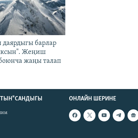
 даярдыгы барлар
ыксын". Жеңиш
 боюнча жаңы талап
КТЫН" САНДЫГЫ
ОНЛАЙН ШЕРИНЕ
лим