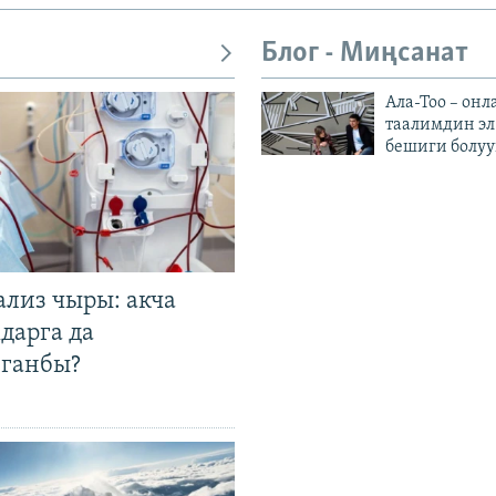
Блог - Миңсанат
Ала-Тоо – онл
таалимдин эл
бешиги болуу
ализ чыры: акча
дарга да
лганбы?