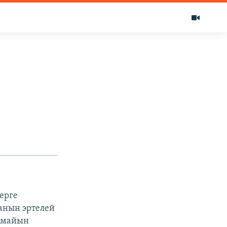
ерге
 анын эртелей
ынмайын