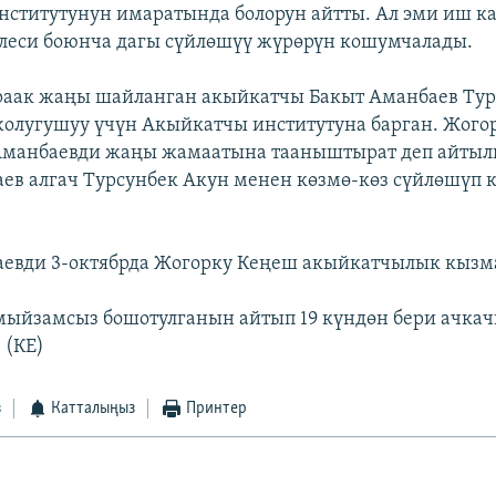
ститутунун имаратында болорун айтты. Ал эми иш к
леси боюнча дагы сүйлөшүү жүрөрүн кошумчалады.
раак жаңы шайланган акыйкатчы Бакыт Аманбаев Тур
олугушуу үчүн Акыйкатчы институтуна барган. Жого
Аманбаевди жаңы жамаатына тааныштырат деп айтылг
ев алгач Турсунбек Акун менен көзмө-көз сүйлөшүп 
аевди 3-октябрда Жогорку Кеңеш акыйкатчылык кызм
мыйзамсыз бошотулганын айтып 19 күндөн бери ачка
 (КЕ)
з
Катталыңыз
Принтер