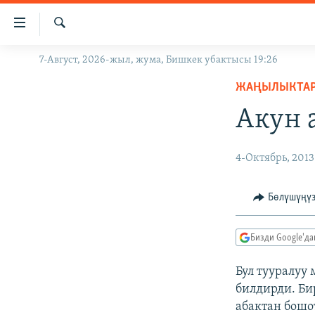
Линктер
Мазмунга
өтүңүз
Издөө
7-Август, 2026-жыл, жума, Бишкек убактысы 19:26
ЖАҢЫЛЫКТАР
Навигацияга
өтүңүз
ЖАҢЫЛЫКТА
КЫРГЫЗСТАН
Издөөгө
Акун 
ДҮЙНӨ
КЫРГЫЗСТАН
салыңыз
УКРАИНА
САЯСАТ
ДҮЙНӨ
4-Октябрь, 2013
АТАЙЫН ИЛИКТӨӨ
ЭКОНОМИКА
БОРБОР АЗИЯ
ТВ ПРОГРАММАЛАР
МАДАНИЯТ
Бөлүшүңү
ПОДКАСТ
БҮГҮН АЗАТТЫКТА
Бизди Google'д
ӨЗГӨЧӨ ПИКИР
ЭКСПЕРТТЕР ТАЛДАЙТ
БИЗ ЖАНА ДҮЙНӨ
Бул тууралуу
билдирди. Би
ДАНИСТЕ
абактан бошо