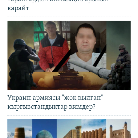
карайт
Украин армиясы "жок кылган"
кыргызстандыктар кимдер?