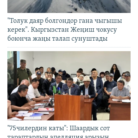
"Толук даяр болгондор гана чыгышы
керек". Кыргызстан Жеңиш чокусу
боюнча жаңы талап сунуштады
"75чилердин каты": Шаардык сот
тараптардын апелляция арызын