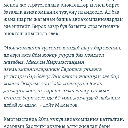
менен же стратегиялык өнөктөштөр менен бирге
ОНЛАЙН ШЕРИНЕ
ЭЖЕ-СИҢДИЛЕР
базалык авиакомпания түзүүнү пландоодо. Ал баа
АЗАТТЫК+
жана шарты жагынан башка авиакомпаниялардай
ЫҢГАЙСЫЗ СУРООЛОР
эле иштейт. Бирок азыр бул багытта стратегиялык
өнөктөш аныктала элек.
ЭЕ/АРнун бардык сайттары
“Авиакомпания түзгөнгө кандай шарт бар экенин,
ал өзүн актайбы жокпу учурда биз изилдеп
жатабыз. Мисалы Кыргызстандын
авиакомпанияларынын Европага учканга
укуктары бар болчу. Эки өлкөгө учкандан эле бир
жылда “Кыргызстан” аба жолдоруна 6 млн.
долларга жакын киреше алып келчү. Он жыл
ичинде бери дегенде 60 млн. доллардай пайданы
албай калдык
,” - дейт Мамыров.
Кыргызстанда 20га чукул авиакомпания катталган.
Алардын бардыгы акыркы алты жылдан бери