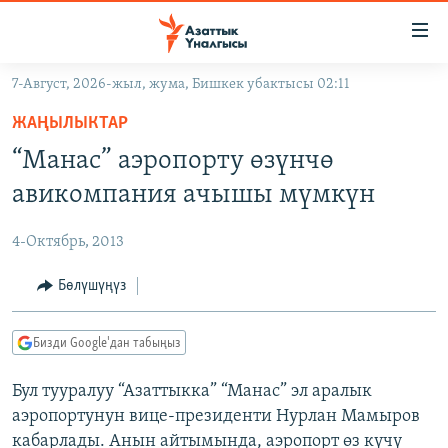
Линктер
Мазмунга
өтүңүз
7-Август, 2026-жыл, жума, Бишкек убактысы 02:11
Навигацияга
ЖАҢЫЛЫКТАР
өтүңүз
ЖАҢЫЛЫКТАР
КЫРГЫЗСТАН
Издөөгө
“Манас” аэропорту өзүнчө
салыңыз
ДҮЙНӨ
КЫРГЫЗСТАН
авикомпания ачышы мүмкүн
УКРАИНА
САЯСАТ
ДҮЙНӨ
4-Октябрь, 2013
АТАЙЫН ИЛИКТӨӨ
ЭКОНОМИКА
БОРБОР АЗИЯ
ТВ ПРОГРАММАЛАР
Бөлүшүңүз
МАДАНИЯТ
ПОДКАСТ
БҮГҮН АЗАТТЫКТА
Бизди Google'дан табыңыз
ӨЗГӨЧӨ ПИКИР
ЭКСПЕРТТЕР ТАЛДАЙТ
Бул тууралуу “Азаттыкка” “Манас” эл аралык
БИЗ ЖАНА ДҮЙНӨ
Русский
аэропортунун вице-президенти Нурлан Мамыров
ДАНИСТЕ
кабарлады. Анын айтымында, аэропорт өз күчү