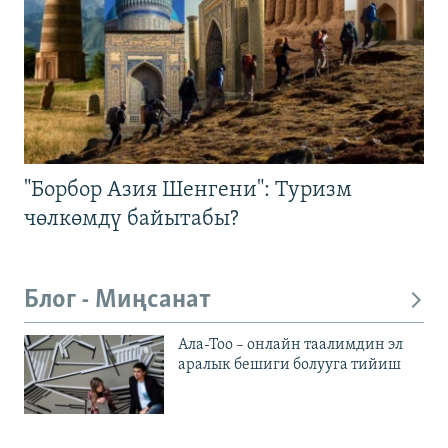
"Борбор Азия Шенгени": Туризм
чөлкөмдү байытабы?
Блог - Миңсанат
Ала-Тоо – онлайн таалимдин эл
аралык бешиги болууга тийиш