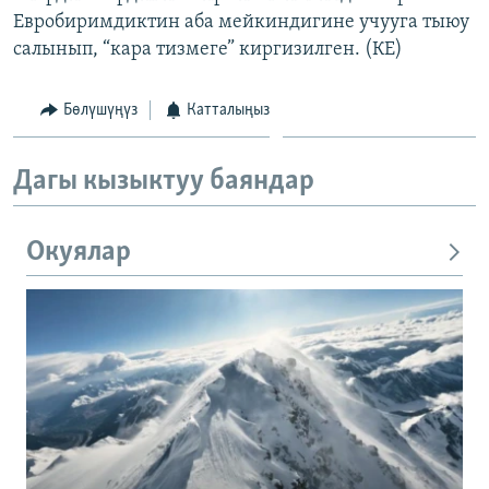
Евробиримдиктин аба мейкиндигине учууга тыюу
салынып, “кара тизмеге” киргизилген. (КЕ)
Бөлүшүңүз
Катталыңыз
Дагы кызыктуу баяндар
Окуялар