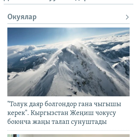
Окуялар
"Толук даяр болгондор гана чыгышы
керек". Кыргызстан Жеңиш чокусу
боюнча жаңы талап сунуштады