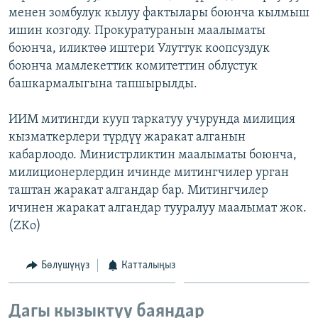
менен зомбулук кылуу фактылары боюнча кылмыш
ОНЛАЙН ШЕРИНЕ
ЭЖЕ-СИҢДИЛЕР
ишин козгоду. Прокуратуранын маалыматы
АЗАТТЫК+
боюнча, иликтөө иштери Улуттук коопсуздук
ЫҢГАЙСЫЗ СУРООЛОР
боюнча мамлекеттик комитеттин облустук
башкармалыгына тапшырылды.
ЭЕ/АРнун бардык сайттары
ИИМ митингди кууп таркатуу учурунда милиция
кызматкерлери түрдүү жаракат алганын
кабарлоодо. Министрликтин маалыматы боюнча,
милиционерлердин ичинде митингчилер урган
таштан жаракат алгандар бар. Митингчилер
ичинен жаракат алгандар тууралуу маалымат жок.
(ZKo)
Бөлүшүңүз
Катталыңыз
Дагы кызыктуу баяндар