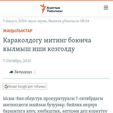
Линктер
Мазмунга
өтүңүз
7-Август, 2026-жыл, жума, Бишкек убактысы 08:24
Навигацияга
ЖАҢЫЛЫКТАР
өтүңүз
ЖАҢЫЛЫКТАР
КЫРГЫЗСТАН
Издөөгө
Караколдогу митинг боюнча
салыңыз
ДҮЙНӨ
КЫРГЫЗСТАН
кылмыш иши козголду
УКРАИНА
САЯСАТ
ДҮЙНӨ
7-Октябрь, 2013
АТАЙЫН ИЛИКТӨӨ
ЭКОНОМИКА
БОРБОР АЗИЯ
ТВ ПРОГРАММАЛАР
Бөлүшүңүз
МАДАНИЯТ
ПОДКАСТ
БҮГҮН АЗАТТЫКТА
Бизди Google'дан табыңыз
ӨЗГӨЧӨ ПИКИР
ЭКСПЕРТТЕР ТАЛДАЙТ
Ысык-Көл облустук прокуратурасы 7-октябрдагы
БИЗ ЖАНА ДҮЙНӨ
Русский
митингдеги мыйзам бузуулар: бийлик өкүлүн
ДАНИСТЕ
барымтага алуу, ээнбаштык, өлтүрөм деп коркутуу