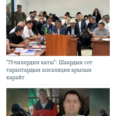
"75чилердин каты": Шаардык сот
тараптардын апелляция арызын
карайт