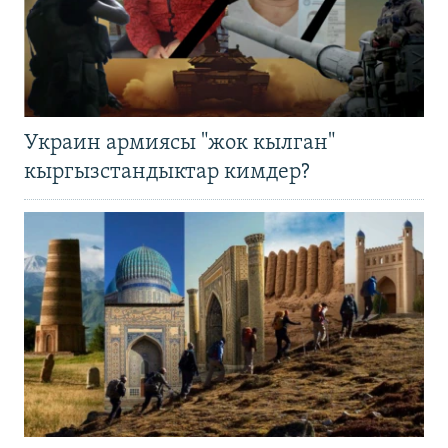
Украин армиясы "жок кылган"
кыргызстандыктар кимдер?