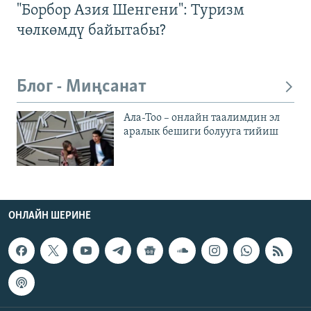
"Борбор Азия Шенгени": Туризм
чөлкөмдү байытабы?
Блог - Миңсанат
Ала-Тоо – онлайн таалимдин эл
аралык бешиги болууга тийиш
ОНЛАЙН ШЕРИНЕ