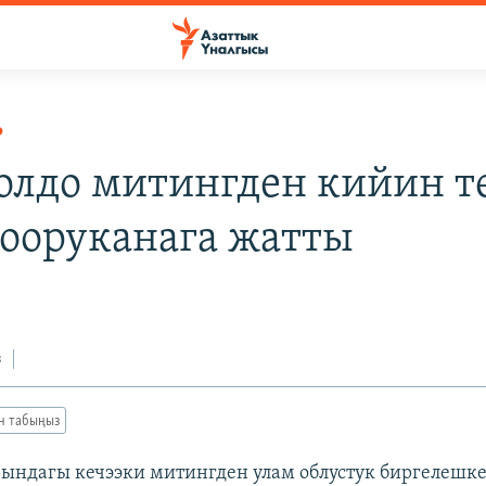
Р
олдо митингден кийин т
ооруканага жатты
3
з
ан табыңыз
ындагы кечээки митингден улам облустук биргелешке