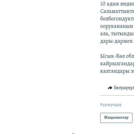
ЭЖЕ-СИҢДИЛЕР
10 адам меди
Саламаттыкты
АЗАТТЫК+
болбогондукт
ЫҢГАЙСЫЗ СУРООЛОР
оорукананын 
ала, тытынды
дары-дармек
Ысык-Көл обл
кайрылгандар
калгандары э
Бөлүшүңү
Куржундар
Жаңылыктар