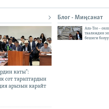
Блог - Миңсанат
Ала-Тоо – онл
таалимдин эл
бешиги болуу
рдин каты":
к сот тараптардын
ция арызын карайт