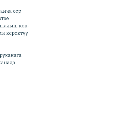
анча оор
ртөө
калып, көк-
ры керектүү
руканага
канада