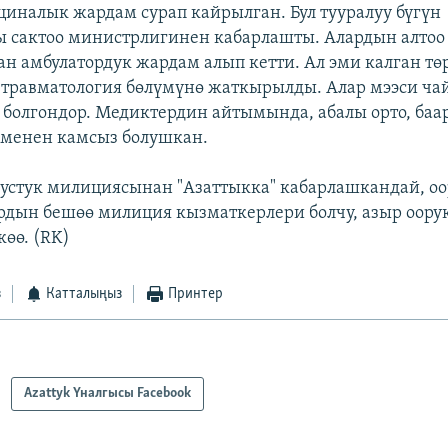
циналык жардам сурап кайрылган. Бул тууралуу бүгүн
 сактоо министрлигинен кабарлашты. Алардын алтоо 
ан амбулатордук жардам алып кетти. Ал эми калган тө
травматология бөлүмүнө жаткырылды. Алар мээси чай
 болгондор. Медиктердин айтымында, абалы орто, баа
 менен камсыз болушкан.
устук милициясынан "Азаттыкка" кабарлашкандай, оо
дын бешөө милиция кызматкерлери болчу, азыр оору
көө. (RK)
з
Катталыңыз
Принтер
Azattyk Үналгысы Facebook