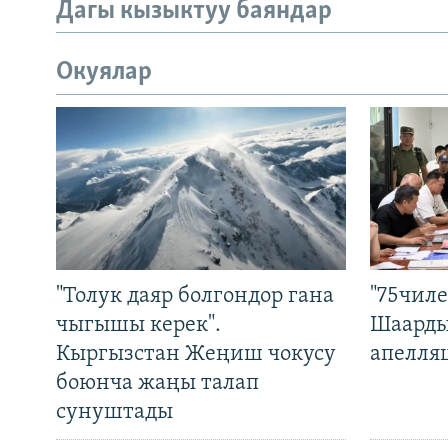
Дагы кызыктуу баяндар
Окуялар
"Толук даяр болгондор гана
"75чиле
чыгышы керек".
Шаарды
Кыргызстан Жеңиш чокусу
апелля
боюнча жаңы талап
сунуштады