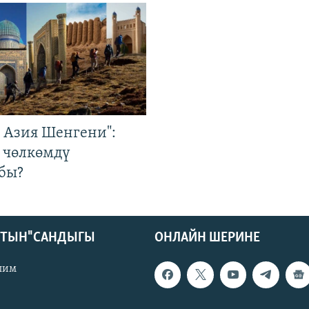
р Азия Шенгени":
 чөлкөмдү
бы?
КТЫН" САНДЫГЫ
ОНЛАЙН ШЕРИНЕ
лим