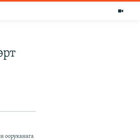
өрт
н ооруканага