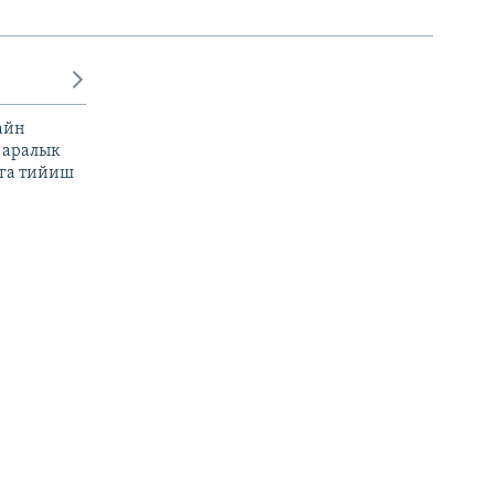
айн
 аралык
га тийиш