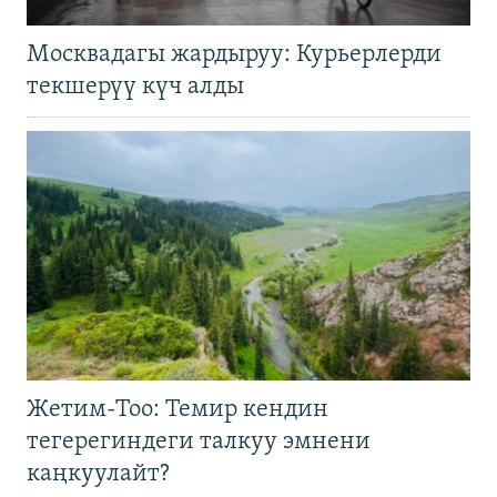
Москвадагы жардыруу: Курьерлерди
текшерүү күч алды
Жетим-Тоо: Темир кендин
тегерегиндеги талкуу эмнени
каңкуулайт?