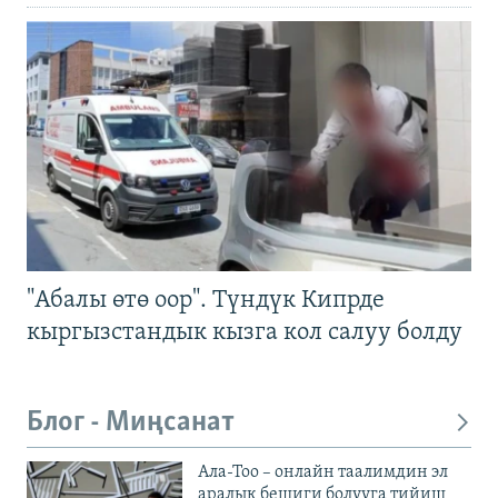
"Абалы өтө оор". Түндүк Кипрде
кыргызстандык кызга кол салуу болду
Блог - Миңсанат
Ала-Тоо – онлайн таалимдин эл
аралык бешиги болууга тийиш