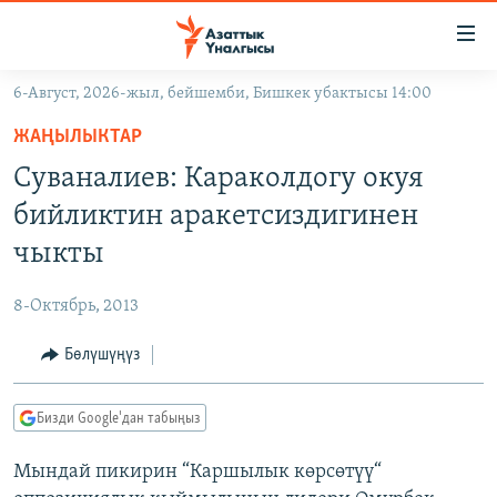
Линктер
Мазмунга
өтүңүз
6-Август, 2026-жыл, бейшемби, Бишкек убактысы 14:00
Навигацияга
ЖАҢЫЛЫКТАР
өтүңүз
ЖАҢЫЛЫКТАР
КЫРГЫЗСТАН
Издөөгө
Суваналиев: Караколдогу окуя
салыңыз
ДҮЙНӨ
КЫРГЫЗСТАН
бийликтин аракетсиздигинен
УКРАИНА
САЯСАТ
ДҮЙНӨ
чыкты
АТАЙЫН ИЛИКТӨӨ
ЭКОНОМИКА
БОРБОР АЗИЯ
8-Октябрь, 2013
ТВ ПРОГРАММАЛАР
МАДАНИЯТ
Бөлүшүңүз
ПОДКАСТ
БҮГҮН АЗАТТЫКТА
ӨЗГӨЧӨ ПИКИР
ЭКСПЕРТТЕР ТАЛДАЙТ
Бизди Google'дан табыңыз
БИЗ ЖАНА ДҮЙНӨ
Русский
Мындай пикирин “Каршылык көрсөтүү“
ДАНИСТЕ