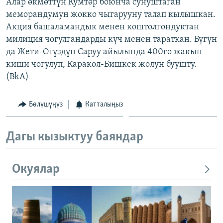
Алар өкмөттүн Кумтөр боюнча сунуштаган
меморандумун жокко чыгарууну талап кылышкан.
Акция башаламандык менен коштолгондуктан
милиция чогулгандарды күч менен тараткан. Бүгүн
да Жети-Өгүздүн Саруу айылында 400гө жакын
киши чогулуп, Каракол-Бишкек жолун буушту.
(BkA)
Бөлүшүңүз
Катталыңыз
Дагы кызыктуу баяндар
Окуялар