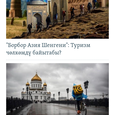
"Борбор Азия Шенгени": Туризм
чөлкөмдү байытабы?