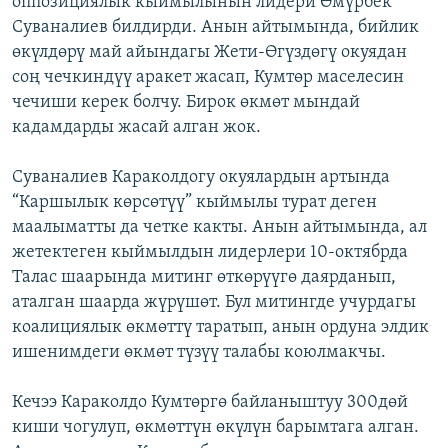
оппозициялык кыймылынын лидери Өмүрбек
ОНЛАЙН ШЕРИНЕ
ЭЖЕ-СИҢДИЛЕР
Суваналиев билдирди. Анын айтымында, бийлик
өкүлдөрү май айындагы Жети-Өгүздөгү окуядан
АЗАТТЫК+
соң чечкиндүү аракет жасап, Кумтөр маселесин
ЫҢГАЙСЫЗ СУРООЛОР
чечиши керек болчу. Бирок өкмөт мындай
кадамдарды жасай алган жок.
ЭЕ/АРнун бардык сайттары
Суваналиев Караколдогу окуялардын артында
“Каршылык көрсөтүү” кыймылы турат деген
маалыматты да четке какты. Анын айтымында, ал
жетектеген кыймылдын лидерлери 10-октябрда
Талас шаарында митинг өткөрүүгө даярданып,
аталган шаарда жүрүшөт. Бул митингде учурдагы
коалициялык өкмөттү таратып, анын ордуна элдик
ишенимдеги өкмөт түзүү талабы коюлмакчы.
Кечээ Караколдо Кумтөргө байланыштуу 300дөй
киши чогулуп, өкмөттүн өкүлүн барымтага алган.