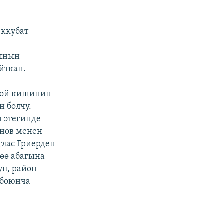
еккубат
рынын
йткан.
дөй кишинин
 болчу.
н этегинде
нов менен
глас Гриерден
өө абагына
уп, район
 боюнча