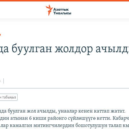
Р
да буулган жолдор ачыл
3
з
ан табыңыз
да буулган жол ачылды, унаалар кенен каттап жатат.
ин атынан 6 киши районго сүйлөшүүгө кетти. Каба
алар камалган митингчилердин бошотулушун талап к