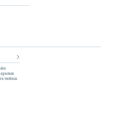
айн
 аралык
га тийиш