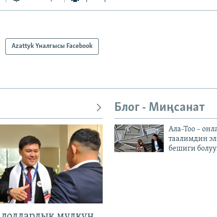
Azattyk Үналгысы Facebook
Блог - Миңсанат
Ала-Тоо – онл
таалимдин эл
бешиги болуу
н долларлык мүлкүн