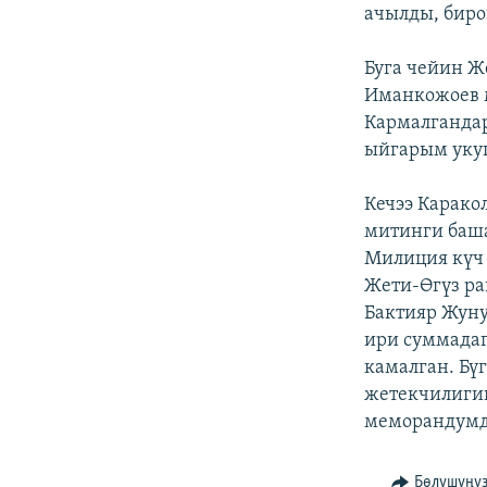
ЭЖЕ-СИҢДИЛЕР
ачылды, биро
АЗАТТЫК+
Буга чейин Ж
ЫҢГАЙСЫЗ СУРООЛОР
Иманкожоев м
Кармалгандар
ыйгарым укуг
Кечээ Карак
митинги баша
Милиция күч 
Жети-Өгүз р
Бактияр Жуну
ири суммадаг
камалган. Бү
жетекчилиги
меморандумду
Бөлүшүңү