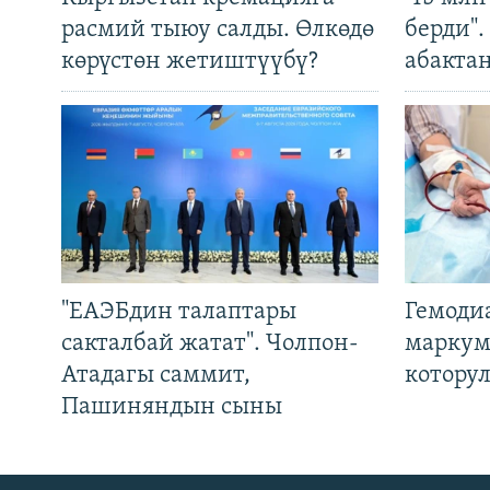
расмий тыюу салды. Өлкөдө
берди"
көрүстөн жетиштүүбү?
абакта
"ЕАЭБдин талаптары
Гемоди
сакталбай жатат". Чолпон-
маркум
Атадагы саммит,
котору
Пашиняндын сыны