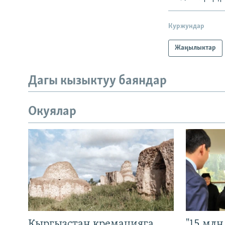
Куржундар
Жаңылыктар
Дагы кызыктуу баяндар
Окуялар
Кыргызстан кремацияга
"15 мл