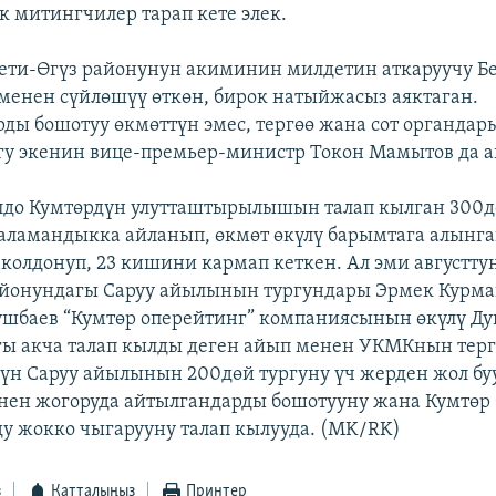
к митингчилер тарап кете элек.
ети-Өгүз районунун акиминин милдетин аткаруучу Б
енен сүйлөшүү өткөн, бирок натыйжасыз аяктаган.
ды бошотуу өкмөттүн эмес, тергөө жана сот органда
у экенин вице-премьер-министр Токон Мамытов да а
олдо Кумтөрдүн улутташтырылышын талап кылган 300
ламандыкка айланып, өкмөт өкүлү барымтага алынган
колдонуп, 23 кишини кармап кеткен. Ал эми августту
айонундагы Саруу айылынын тургундары Эрмек Курма
шбаев “Кумтөр оперейтинг” компаниясынын өкүлү Ду
ы акча талап кылды деген айып менен УКМКнын терг
гүн Саруу айылынын 200дөй тургуну үч жерден жол бу
нен жогоруда айтылгандарды бошотууну жана Кумтөр
 жокко чыгарууну талап кылууда. (MK/RK)
з
Катталыңыз
Принтер