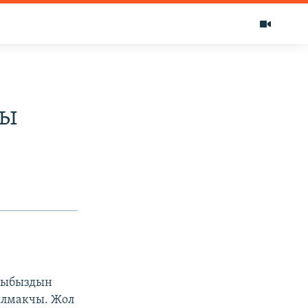
ды
рчыбыздын
ылмакчы. Жол