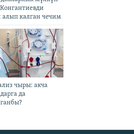
. Конгантиевди
н алып калган чечим
ализ чыры: акча
дарга да
лганбы?