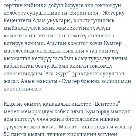
төрттөн кийинки добуш берүүгө эки токтомдун
ОНЛАЙН ШЕРИНЕ
ЭЖЕ-СИҢДИЛЕР
долбоору сунушталмакчы. Биринчиси - Жогорку
АЗАТТЫК+
Кеңештеги Адам укуктары, конституциялык
ЫҢГАЙСЫЗ СУРООЛОР
мыйзамдуулук жана мамлекеттик түзүлүш
комитети иштеп чыккан өкмөттү отставкага
кетирүү чечими. Аталган комитет кечээ Кумтөр
ЭЕ/АРнун бардык сайттары
маселесинде алсыздык кылганы үчүн өкмөттү
кызматтан кетирүү талабын коюу тууралуу чечим
кабыл алган болчу. Ал эми экинчи токтомду
оппозициядагы "Ата-Журт" фракциясы сунуштап
жатат. Анын максаты - Кумтөр боюнча келишимди
денонсациялоо.
Кыргыз өкмөтү канадалык инвстор "Центерра"
менен меморандум кабыл алып, Кумтөрдү мындан
ары иштетүү үчүн жаңы биргелешкен ишкана
түзүүнү көздөп жатат. Максат - ишканадагы үлүштү
50 пайыз кылып, түшкөн кирешенин үстүнөн