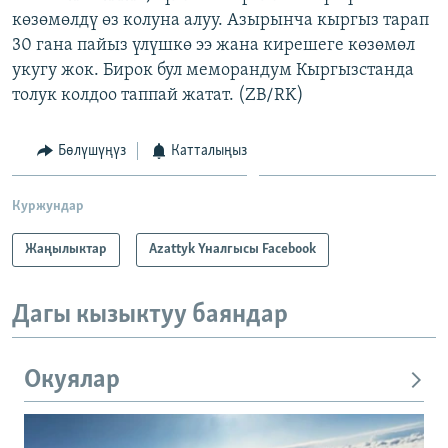
көзөмөлдү өз колуна алуу. Азырынча кыргыз тарап
30 гана пайыз үлүшкө ээ жана кирешеге көзөмөл
укугу жок. Бирок бул меморандум Кыргызстанда
толук колдоо таппай жатат. (ZB/RK)
Бөлүшүңүз
Катталыңыз
Куржундар
Жаңылыктар
Azattyk Үналгысы Facebook
Дагы кызыктуу баяндар
Окуялар