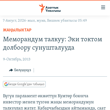
Линктер
Мазмунга
өтүңүз
7-Август, 2026-жыл, жума, Бишкек убактысы 05:49
Навигацияга
ЖАҢЫЛЫКТАР
өтүңүз
ЖАҢЫЛЫКТАР
КЫРГЫЗСТАН
Издөөгө
Меморандум талкуу: Эки токтом
салыңыз
ДҮЙНӨ
КЫРГЫЗСТАН
долбоору сунушталууда
УКРАИНА
САЯСАТ
ДҮЙНӨ
9-Октябрь, 2013
АТАЙЫН ИЛИКТӨӨ
ЭКОНОМИКА
БОРБОР АЗИЯ
ТВ ПРОГРАММАЛАР
Бөлүшүңүз
МАДАНИЯТ
ПОДКАСТ
БҮГҮН АЗАТТЫКТА
Бизди Google'дан табыңыз
ӨЗГӨЧӨ ПИКИР
ЭКСПЕРТТЕР ТАЛДАЙТ
Бүгүн парламент өкмөттүн Кумтөр боюнча
БИЗ ЖАНА ДҮЙНӨ
Русский
инвестор менен түзгөн жаңы меморандумун
ДАНИСТЕ
талкуулап жатат. Кабарчыбыздын айтымында, саат