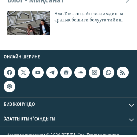
Блог - Миңсанат
Ала-Тоо – онлайн таалимдин эл
аралык бешиги болууга тийиш
ОНЛАЙН ШЕРИНЕ
БИЗ ЖӨНҮНДӨ
"АЗАТТЫКТЫН" САНДЫГЫ
Азаттык үналгысы © 2026 RFE/RL, Inc. Бардык укуктар