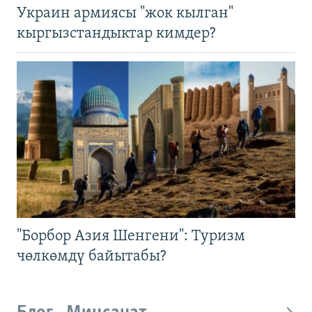
Украин армиясы "жок кылган"
кыргызстандыктар кимдер?
"Борбор Азия Шенгени": Туризм
чөлкөмдү байытабы?