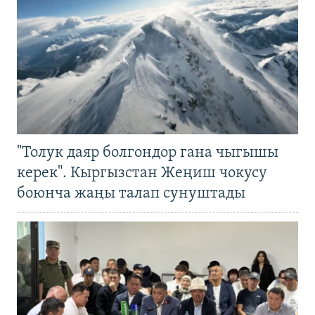
"Толук даяр болгондор гана чыгышы
керек". Кыргызстан Жеңиш чокусу
боюнча жаңы талап сунуштады