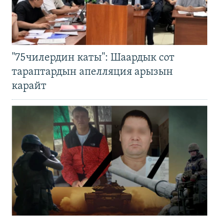
"75чилердин каты": Шаардык сот
тараптардын апелляция арызын
карайт