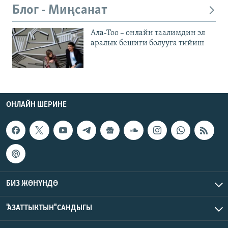
Блог - Миңсанат
Ала-Тоо – онлайн таалимдин эл
аралык бешиги болууга тийиш
ОНЛАЙН ШЕРИНЕ
БИЗ ЖӨНҮНДӨ
"АЗАТТЫКТЫН" САНДЫГЫ