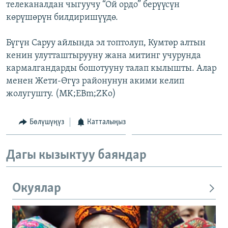
телеканалдан чыгуучу “Ой ордо” берүүсүн
ОНЛАЙН ШЕРИНЕ
ЭЖЕ-СИҢДИЛЕР
көрүшөрүн билдиришүүдө.
АЗАТТЫК+
Бүгүн Саруу айлында эл топтолуп, Кумтөр алтын
ЫҢГАЙСЫЗ СУРООЛОР
кенин улутташтырууну жана митинг учурунда
кармалгандарды бошотууну талап кылышты. Алар
ЭЕ/АРнун бардык сайттары
менен Жети-Өгүз районунун акими келип
жолугушту. (MK;EBm;ZKo)
Бөлүшүңүз
Катталыңыз
Дагы кызыктуу баяндар
Окуялар