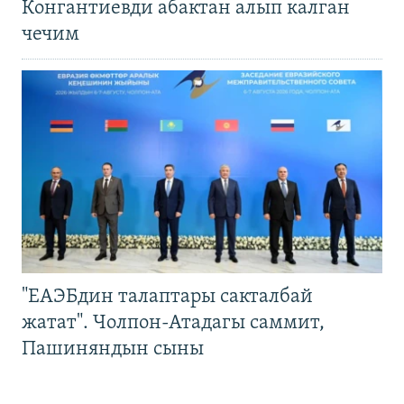
Конгантиевди абактан алып калган
чечим
"ЕАЭБдин талаптары сакталбай
жатат". Чолпон-Атадагы саммит,
Пашиняндын сыны