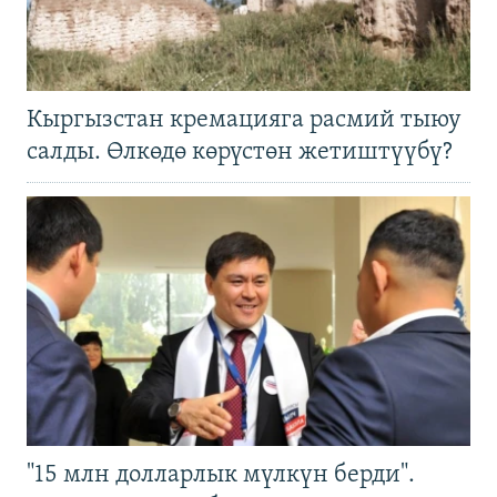
Кыргызстан кремацияга расмий тыюу
салды. Өлкөдө көрүстөн жетиштүүбү?
"15 млн долларлык мүлкүн берди".