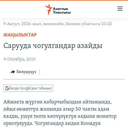
Линктер
Мазмунга
өтүңүз
9-Август, 2026-жыл, жекшемби, Бишкек убактысы 20:22
Навигацияга
ЖАҢЫЛЫКТАР
өтүңүз
ЖАҢЫЛЫКТАР
КЫРГЫЗСТАН
Издөөгө
Сарууда чогулгандар азайды
салыңыз
ДҮЙНӨ
КЫРГЫЗСТАН
9-Октябрь, 2013
УКРАИНА
САЯСАТ
ДҮЙНӨ
АТАЙЫН ИЛИКТӨӨ
ЭКОНОМИКА
БОРБОР АЗИЯ
Бөлүшүңүз
ТВ ПРОГРАММАЛАР
МАДАНИЯТ
Бизди Google'дан табыңыз
ПОДКАСТ
БҮГҮН АЗАТТЫКТА
Аймакта жүргөн кабарчыбыздын айтымында,
ӨЗГӨЧӨ ПИКИР
ЭКСПЕРТТЕР ТАЛДАЙТ
айыл өкмөттүн жанында азыр 50 чакты адам
БИЗ ЖАНА ДҮЙНӨ
калды, ушул тапта көпчүлүктүн алдына монитор
Русский
орнотулууда. Чогулгандар андан Коомдук
ДАНИСТЕ