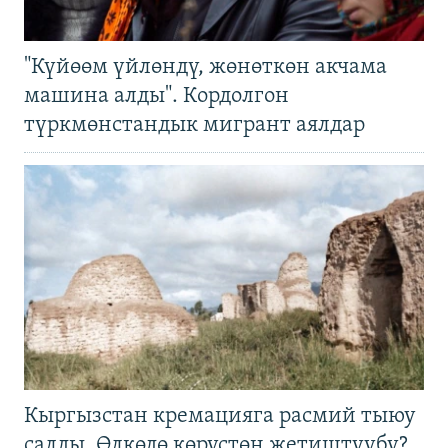
"Күйөөм үйлөндү, жөнөткөн акчама
машина алды". Кордолгон
түркмөнстандык мигрант аялдар
Кыргызстан кремацияга расмий тыюу
салды. Өлкөдө көрүстөн жетиштүүбү?