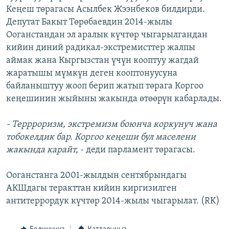
Кеңеш төрагасы Асылбек Жээнбеков билдирди.
ОНЛАЙН ШЕРИНЕ
ЭЖЕ-СИҢДИЛЕР
Депутат Бакыт Төрөбаевдин 2014-жылы
АЗАТТЫК+
Ооганстандан эл аралык күчтөр чыгарылгандан
ЫҢГАЙСЫЗ СУРООЛОР
кийин диний радикал-экстремисттер жалпы
аймак жана Кыргызстан үчүн кооптуу жагдай
жаратышы мүмкүн деген кооптонуусуна
ЭЕ/АРнун бардык сайттары
байланыштуу жооп берип жатып төрага Коргоо
кеңешинин жыйыны жакында өтөөрүн кабарлады.
- Террроризм, экстремизм боюнча коркунуч жана
тобокелдик бар. Коргоо кеңеши бул маселени
жакында карайт,
- деди парламент төрагасы.
Ооганстанга 2001-жылдын сентябрындагы
АКШдагы теракттан кийин киргизилген
антитеррордук күчтөр 2014-жылы чыгарылат. (RK)