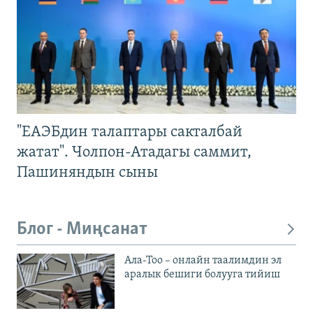
"ЕАЭБдин талаптары сакталбай
жатат". Чолпон-Атадагы саммит,
Пашиняндын сыны
Блог - Миңсанат
Ала-Тоо – онлайн таалимдин эл
аралык бешиги болууга тийиш