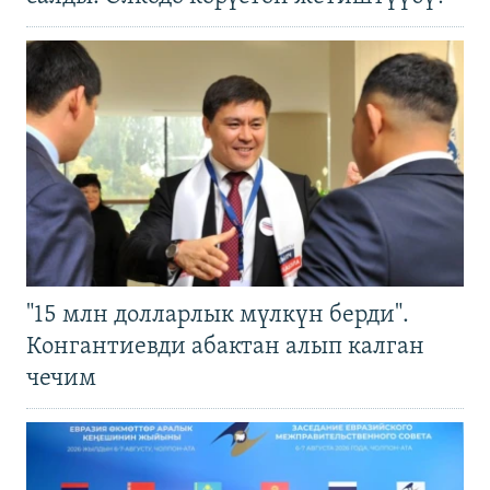
"15 млн долларлык мүлкүн берди".
Конгантиевди абактан алып калган
чечим