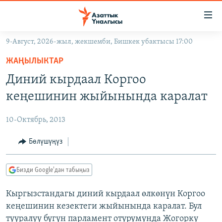
Линктер
Мазмунга
өтүңүз
9-Август, 2026-жыл, жекшемби, Бишкек убактысы 17:00
Навигацияга
ЖАҢЫЛЫКТАР
өтүңүз
ЖАҢЫЛЫКТАР
КЫРГЫЗСТАН
Издөөгө
Диний кырдаал Коргоо
салыңыз
ДҮЙНӨ
КЫРГЫЗСТАН
кеңешинин жыйынында каралат
УКРАИНА
САЯСАТ
ДҮЙНӨ
10-Октябрь, 2013
АТАЙЫН ИЛИКТӨӨ
ЭКОНОМИКА
БОРБОР АЗИЯ
ТВ ПРОГРАММАЛАР
Бөлүшүңүз
МАДАНИЯТ
ПОДКАСТ
БҮГҮН АЗАТТЫКТА
Бизди Google'дан табыңыз
ӨЗГӨЧӨ ПИКИР
ЭКСПЕРТТЕР ТАЛДАЙТ
Кыргызстандагы диний кырдаал өлкөнүн Коргоо
БИЗ ЖАНА ДҮЙНӨ
Русский
кеңешинин кезектеги жыйынында каралат. Бул
ДАНИСТЕ
тууралуу бүгүн парламент отурумунда Жогорку