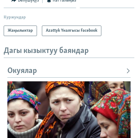
Бөлүшүңүз
Катталыңыз
Куржундар
Жаңылыктар
Azattyk Үналгысы Facebook
Дагы кызыктуу баяндар
Окуялар