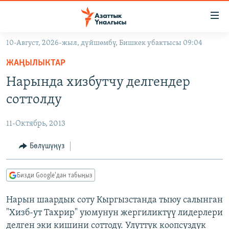
Линктер
Мазмунга
өтүңүз
10-Август, 2026-жыл, дүйшөмбү, Бишкек убактысы 09:04
Навигацияга
ЖАҢЫЛЫКТАР
өтүңүз
ЖАҢЫЛЫКТАР
КЫРГЫЗСТАН
Издөөгө
Нарында хизбутчу делгендер
салыңыз
ДҮЙНӨ
КЫРГЫЗСТАН
соттолду
УКРАИНА
САЯСАТ
ДҮЙНӨ
11-Октябрь, 2013
АТАЙЫН ИЛИКТӨӨ
ЭКОНОМИКА
БОРБОР АЗИЯ
ТВ ПРОГРАММАЛАР
Бөлүшүңүз
МАДАНИЯТ
ПОДКАСТ
БҮГҮН АЗАТТЫКТА
Бизди Google'дан табыңыз
ӨЗГӨЧӨ ПИКИР
ЭКСПЕРТТЕР ТАЛДАЙТ
Нарын шаардык соту Кыргызстанда тыюу салынган
БИЗ ЖАНА ДҮЙНӨ
Русский
"Хизб-ут Тахрир" уюмунун жергиликтүү лидерлери
ДАНИСТЕ
делген эки кишини соттоду. Улуттук коопсуздук