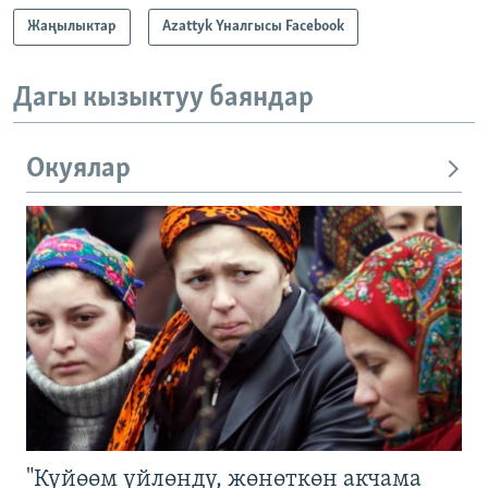
Жаңылыктар
Azattyk Үналгысы Facebook
Дагы кызыктуу баяндар
Окуялар
"Күйөөм үйлөндү, жөнөткөн акчама