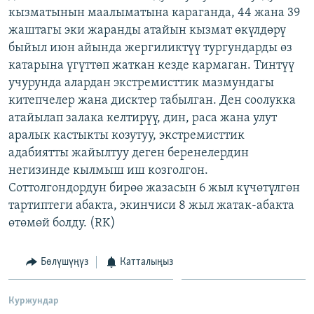
кызматынын маалыматына караганда, 44 жана 39
ОНЛАЙН ШЕРИНЕ
ЭЖЕ-СИҢДИЛЕР
жаштагы эки жаранды атайын кызмат өкүлдөрү
АЗАТТЫК+
быйыл июн айында жергиликтүү тургундарды өз
ЫҢГАЙСЫЗ СУРООЛОР
катарына үгүттөп жаткан кезде кармаган. Тинтүү
учурунда алардан экстремисттик мазмундагы
китепчелер жана дисктер табылган. Ден соолукка
ЭЕ/АРнун бардык сайттары
атайылап залака келтирүү, дин, раса жана улут
аралык кастыкты козутуу, экстремисттик
адабиятты жайылтуу деген беренелердин
негизинде кылмыш иш козголгон.
Соттолгондордун бирөө жазасын 6 жыл күчөтүлгөн
тартиптеги абакта, экинчиси 8 жыл жатак-абакта
өтөмөй болду. (RK)
Бөлүшүңүз
Катталыңыз
Куржундар