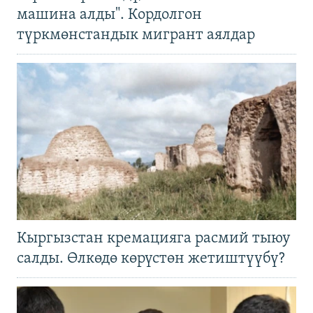
машина алды". Кордолгон
түркмөнстандык мигрант аялдар
Кыргызстан кремацияга расмий тыюу
салды. Өлкөдө көрүстөн жетиштүүбү?