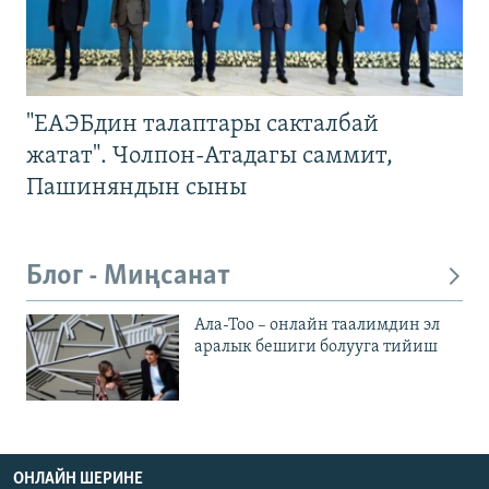
"ЕАЭБдин талаптары сакталбай
жатат". Чолпон-Атадагы саммит,
Пашиняндын сыны
Блог - Миңсанат
Ала-Тоо – онлайн таалимдин эл
аралык бешиги болууга тийиш
ОНЛАЙН ШЕРИНЕ