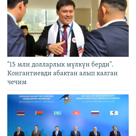
"15 млн долларлык мүлкүн берди".
Конгантиевди абактан алып калган
чечим