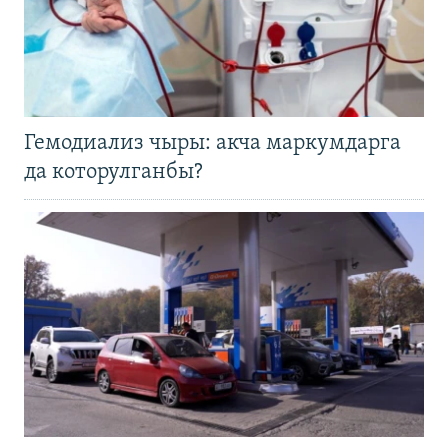
Гемодиализ чыры: акча маркумдарга
да которулганбы?