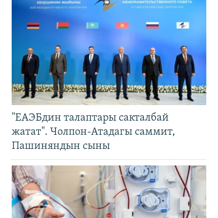
"ЕАЭБдин талаптары сакталбай
жатат". Чолпон-Атадагы саммит,
Пашиняндын сыны