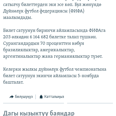
сатылчу билеттерден эки эсе көп. Бул жөнүндө
ОНЛАЙН ШЕРИНЕ
ЭЖЕ-СИҢДИЛЕР
Дүйнөлүк футбол федерациясы (ФИФА)
АЗАТТЫК+
маалымдады.
ЫҢГАЙСЫЗ СУРООЛОР
Билет сатуунун биринчи айлампасында ФИФАга
203 өлкөдөн 6 164 682 билетке талап түшкөн.
ЭЕ/АРнун бардык сайттары
Сурангандардын 70 проценттен көбүн
бразилиялыктар, америкалыктар,
аргентиналыктар жана германиялыктар түзөт.
Келерки жылкы дүйнөлүк футбол чемпионатына
билет сатуунун экинчи айлампасы 5-ноябрда
башталат.
Бөлүшүңүз
Катталыңыз
Дагы кызыктуу баяндар