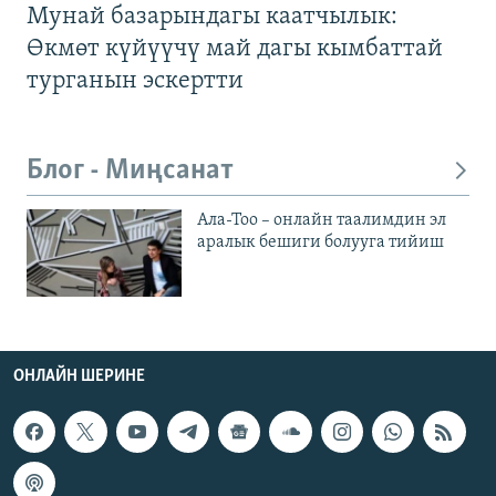
Мунай базарындагы каатчылык:
Өкмөт күйүүчү май дагы кымбаттай
турганын эскертти
Блог - Миңсанат
Ала-Тоо – онлайн таалимдин эл
аралык бешиги болууга тийиш
ОНЛАЙН ШЕРИНЕ