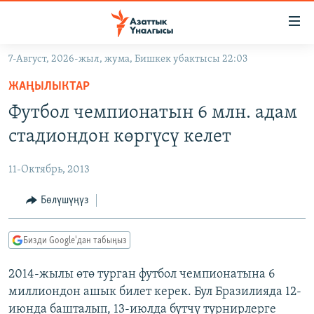
Линктер
Мазмунга
өтүңүз
7-Август, 2026-жыл, жума, Бишкек убактысы 22:03
Навигацияга
ЖАҢЫЛЫКТАР
өтүңүз
ЖАҢЫЛЫКТАР
КЫРГЫЗСТАН
Издөөгө
Футбол чемпионатын 6 млн. адам
салыңыз
ДҮЙНӨ
КЫРГЫЗСТАН
стадиондон көргүсү келет
УКРАИНА
САЯСАТ
ДҮЙНӨ
11-Октябрь, 2013
АТАЙЫН ИЛИКТӨӨ
ЭКОНОМИКА
БОРБОР АЗИЯ
ТВ ПРОГРАММАЛАР
Бөлүшүңүз
МАДАНИЯТ
ПОДКАСТ
БҮГҮН АЗАТТЫКТА
Бизди Google'дан табыңыз
ӨЗГӨЧӨ ПИКИР
ЭКСПЕРТТЕР ТАЛДАЙТ
2014-жылы өтө турган футбол чемпионатына 6
БИЗ ЖАНА ДҮЙНӨ
Русский
миллиондон ашык билет керек. Бул Бразилияда 12-
ДАНИСТЕ
июнда башталып, 13-июлда бүтчү турнирлерге