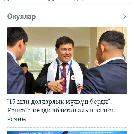
Окуялар
"15 млн долларлык мүлкүн берди".
Конгантиевди абактан алып калган
чечим