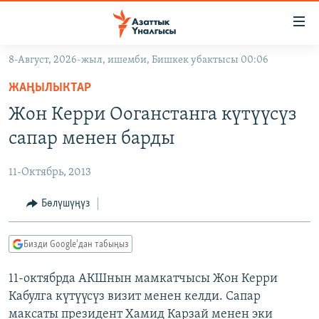
Линктер
Мазмунга
өтүңүз
8-Август, 2026-жыл, ишемби, Бишкек убактысы 00:06
Навигацияга
ЖАҢЫЛЫКТАР
өтүңүз
ЖАҢЫЛЫКТАР
КЫРГЫЗСТАН
Издөөгө
Жон Керри Ооганстанга күтүүсүз
салыңыз
ДҮЙНӨ
КЫРГЫЗСТАН
сапар менен барды
УКРАИНА
САЯСАТ
ДҮЙНӨ
11-Октябрь, 2013
АТАЙЫН ИЛИКТӨӨ
ЭКОНОМИКА
БОРБОР АЗИЯ
ТВ ПРОГРАММАЛАР
Бөлүшүңүз
МАДАНИЯТ
ПОДКАСТ
БҮГҮН АЗАТТЫКТА
Бизди Google'дан табыңыз
ӨЗГӨЧӨ ПИКИР
ЭКСПЕРТТЕР ТАЛДАЙТ
11-октябрда АКШнын мамкатчысы Жон Керри
БИЗ ЖАНА ДҮЙНӨ
Русский
Кабулга күтүүсүз визит менен келди. Сапар
ДАНИСТЕ
максаты президент Хамид Карзай менен эки