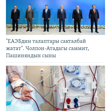
"ЕАЭБдин талаптары сакталбай
жатат". Чолпон-Атадагы саммит,
Пашиняндын сыны