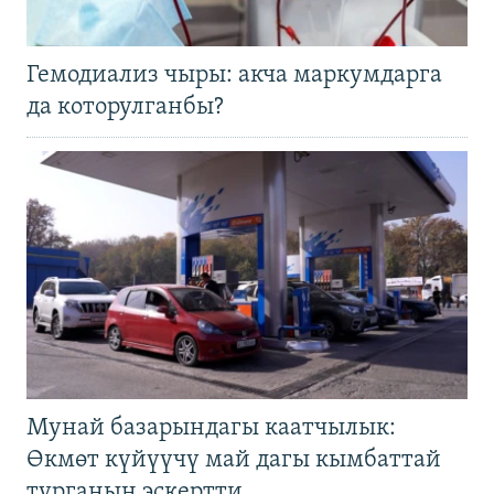
Гемодиализ чыры: акча маркумдарга
да которулганбы?
Мунай базарындагы каатчылык:
Өкмөт күйүүчү май дагы кымбаттай
турганын эскертти