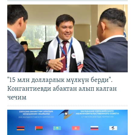
"15 млн долларлык мүлкүн берди".
Конгантиевди абактан алып калган
чечим