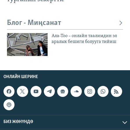
Блог - Миңсанат
Ала-Тоо – онлайн таалимдин эл
аралык бешиги болууга тийиш
ОНЛАЙН ШЕРИНЕ
БИЗ ЖӨНҮНДӨ