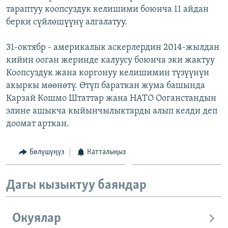
тараптуу коопсуздук келишими боюнча 11 айдан
ОНЛАЙН ШЕРИНЕ
ЭЖЕ-СИҢДИЛЕР
берки сүйлөшүүнү алгалатуу.
АЗАТТЫК+
ЫҢГАЙСЫЗ СУРООЛОР
31-октябр - америкалык аскерлердин 2014-жылдан
кийин ооган жеринде калуусу боюнча эки жактуу
Коопсуздук жана коргонуу келишимин түзүүнүн
ЭЕ/АРнун бардык сайттары
акыркы мөөнөтү. Өтүп бараткан жума башында
Карзай Кошмо Штаттар жана НАТО Ооганстандын
элине ашыкча кыйынчылыктарды алып келди деп
доомат арткан.
Бөлүшүңүз
Катталыңыз
Дагы кызыктуу баяндар
Окуялар