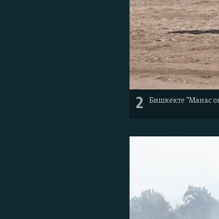
2
Бишкекте “Манас о