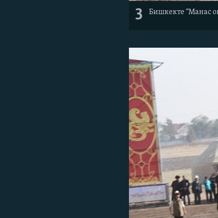
3
Бишкекте “Манас 