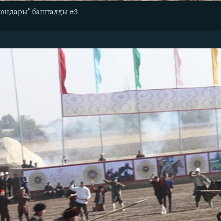
оюндары” башталды #3