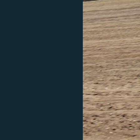
ЭЖЕ-СИҢДИЛЕР
АЗАТТЫК+
ЫҢГАЙСЫЗ СУРООЛОР