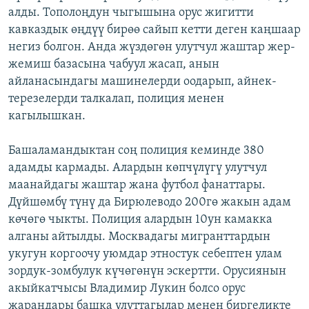
алды. Тополоңдун чыгышына орус жигитти
ОНЛАЙН ШЕРИНЕ
ЭЖЕ-СИҢДИЛЕР
кавказдык өңдүү бирөө сайып кетти деген каңшаар
АЗАТТЫК+
негиз болгон. Анда жүздөгөн улутчул жаштар жер-
ЫҢГАЙСЫЗ СУРООЛОР
жемиш базасына чабуул жасап, анын
айланасындагы машинелерди оодарып, айнек-
терезелерди талкалап, полиция менен
ЭЕ/АРнун бардык сайттары
кагылышкан.
Башаламандыктан соң полиция кеминде 380
адамды кармады. Алардын көпчүлүгү улутчул
маанайдагы жаштар жана футбол фанаттары.
Дүйшөмбү түнү да Бирюлеводо 200гө жакын адам
көчөгө чыкты. Полиция алардын 10ун камакка
алганы айтылды. Москвадагы мигранттардын
укугун коргоочу уюмдар этностук себептен улам
зордук-зомбулук күчөгөнүн эскертти. Орусиянын
акыйкатчысы Владимир Лукин болсо орус
жарандары башка улуттагылар менен биргеликте