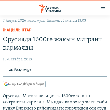
Линктер
Мазмунга
өтүңүз
7-Август, 2026-жыл, жума, Бишкек убактысы 13:03
Навигацияга
ЖАҢЫЛЫКТАР
өтүңүз
ЖАҢЫЛЫКТАР
КЫРГЫЗСТАН
Издөөгө
Орусияда 1600гө жакын мигрант
салыңыз
ДҮЙНӨ
КЫРГЫЗСТАН
кармалды
УКРАИНА
САЯСАТ
ДҮЙНӨ
15-Октябрь, 2013
АТАЙЫН ИЛИКТӨӨ
ЭКОНОМИКА
БОРБОР АЗИЯ
ТВ ПРОГРАММАЛАР
Бөлүшүңүз
МАДАНИЯТ
ПОДКАСТ
БҮГҮН АЗАТТЫКТА
Бизди Google'дан табыңыз
ӨЗГӨЧӨ ПИКИР
ЭКСПЕРТТЕР ТАЛДАЙТ
Орусияда Москва полициясы 1600гө жакын
БИЗ ЖАНА ДҮЙНӨ
Русский
мигрантты кармады. Мындай камоолор жекшемби
ДАНИСТЕ
күнкү Бирюлево районундагы тополоңдон соң орун