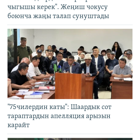
чыгышы керек". Жеңиш чокусу
боюнча жаңы талап сунуштады
"75чилердин каты": Шаардык сот
тараптардын апелляция арызын
карайт