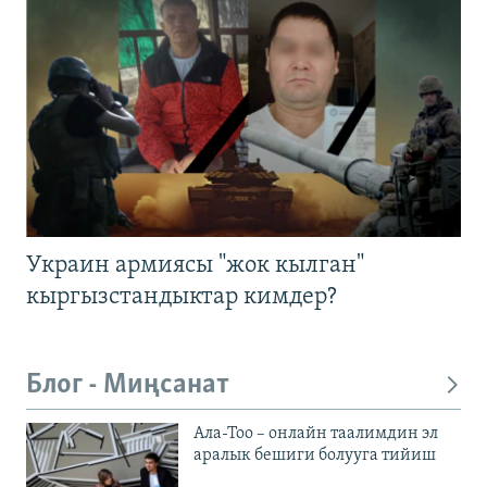
Украин армиясы "жок кылган"
кыргызстандыктар кимдер?
Блог - Миңсанат
Ала-Тоо – онлайн таалимдин эл
аралык бешиги болууга тийиш