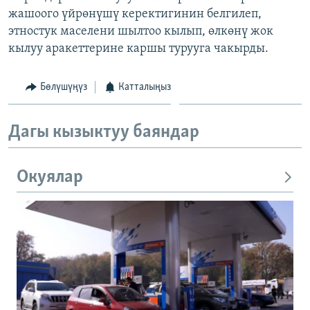
жашоого үйрөнүшү керектигинин белгилеп,
этностук маселени шылтоо кылып, өлкөнү жок
кылуу аракеттерине каршы турууга чакырды.
Бөлүшүңүз
Катталыңыз
Дагы кызыктуу баяндар
Окуялар