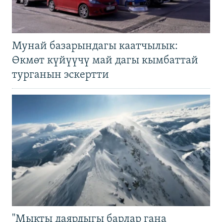
Мунай базарындагы каатчылык:
Өкмөт күйүүчү май дагы кымбаттай
турганын эскертти
"Мыкты даярдыгы барлар гана