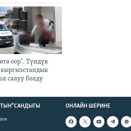
өтө оор". Түндүк
 кыргызстандык
ол салуу болду
КТЫН" САНДЫГЫ
ОНЛАЙН ШЕРИНЕ
лим