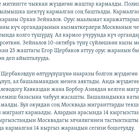
е митингге чыккан жүздөгөн жаштар кармалды. Поли
ылмышка шектүү кармалган соң башталды. Кармалган
жараны Орхан Зейналов. Орус маалымат каражаттар
аны күч органдарынын кызматкерлери Москванын че
ында колго түшүрдү. Ал кармоо учурунда күч органд
сөткөн. Зейналов 10-октябрь түнү сүйлөшкөн кызы м
кан 25 жаштагы Егор Щербаков аттуу орус жаранын б
өн деп айыпталууда.
Щербаковдун өлтүрүлүшүнө нааразы болгон жүздөгөн
улуп, ал башаламандык менен аяктады. Анда жүздөгөн
еводогу Кавказдан жана Борбор Азиядан келген миг
жемиш базасына чабуул жасашты. Башаландыкка кат
малды. Бул окуядан соң Москвада мигранттарды текш
 мигрант кармалды. Алардын арасында 14 кыргызст
ыргызстандын Москвадагы элчилигинен тастыкташты
 кармалган 14 кыргыз жарандын сегизи бошотулду.