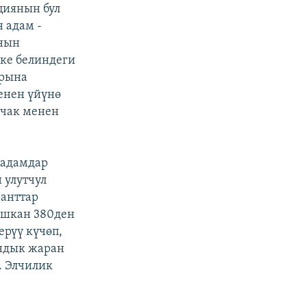
циянын бул
 адам -
ынын
ке белиндеги
арына
енен үйүнө
ычак менен
 адамдар
 улутчул
ранттар
ышкан 380ден
ерүү күчөп,
андык жаран
. Элчилик