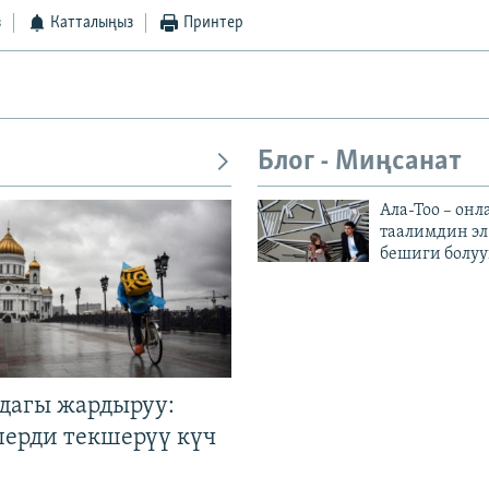
з
Катталыңыз
Принтер
Блог - Миңсанат
Ала-Тоо – онл
таалимдин эл
бешиги болуу
дагы жардыруу:
лерди текшерүү күч