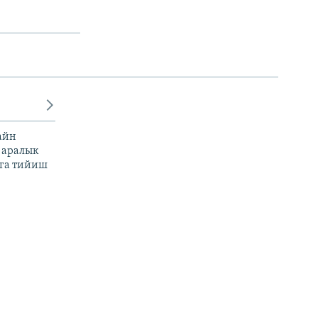
айн
 аралык
га тийиш