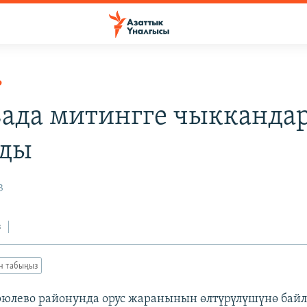
Р
ада митингге чыкканда
лды
3
з
ан табыңыз
рюлево районунда орус жаранынын өлтүрүлүшүнө бай