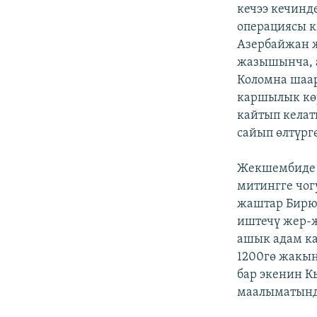
ЭЖЕ-СИҢДИЛЕР
кечээ кечинд
операциясы к
АЗАТТЫК+
Азербайжан 
ЫҢГАЙСЫЗ СУРООЛОР
жазышынча, 
Коломна шаар
каршылык көр
кайтып келат
сайып өлтүрг
Жекшембиде 
митингге чог
жаштар Бирюл
иштечү жер-
ашык адам ка
1200гө жакын
бар экенин К
маалыматында