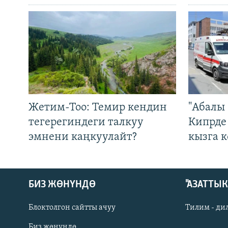
Жетим-Тоо: Темир кендин
"Абалы 
тегерегиндеги талкуу
Кипрде
эмнени каңкуулайт?
кызга к
БИЗ ЖӨНҮНДӨ
"АЗАТТЫ
Блоктолгон сайтты ачуу
Тилим - ди
Биз жөнүндө