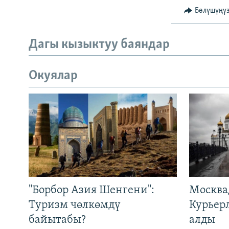
Бөлүшүңү
Дагы кызыктуу баяндар
Окуялар
"Борбор Азия Шенгени":
Москва
Туризм чөлкөмдү
Курьер
байытабы?
алды