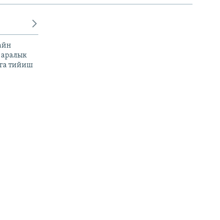
айн
 аралык
га тийиш