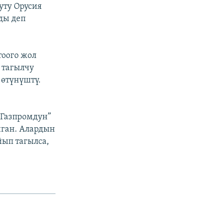
уту Орусия
ды деп
тоого жол
 тагылчу
 өтүнүштү.
“Газпромдун”
ган. Алардын
йып тагылса,