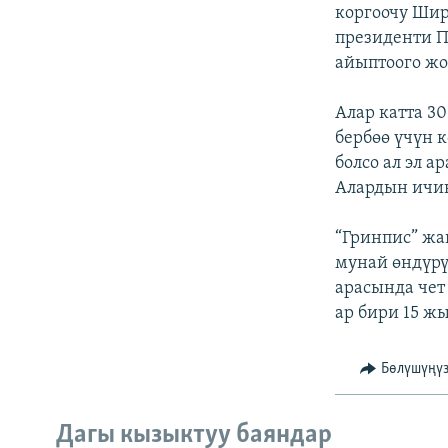
ЭЖЕ-СИҢДИЛЕР
коргоочу Шир
президенти П
АЗАТТЫК+
айыптоого жо
ЫҢГАЙСЫЗ СУРООЛОР
Алар катта 3
бербөө үчүн 
болсо ал эл 
Алардын ичин
“Гринпис” жа
мунай өндүрү
арасында чет
ар бири 15 ж
Бөлүшүңү
Дагы кызыктуу баяндар