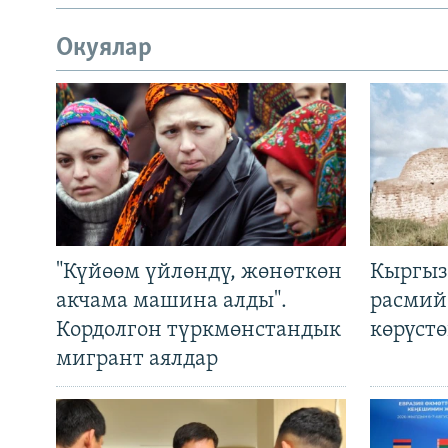
Окуялар
"Күйөөм үйлөндү, жөнөткөн
Кыргыз
акчама машина алды".
расмий
Кордолгон түркмөнстандык
көрүст
мигрант аялдар