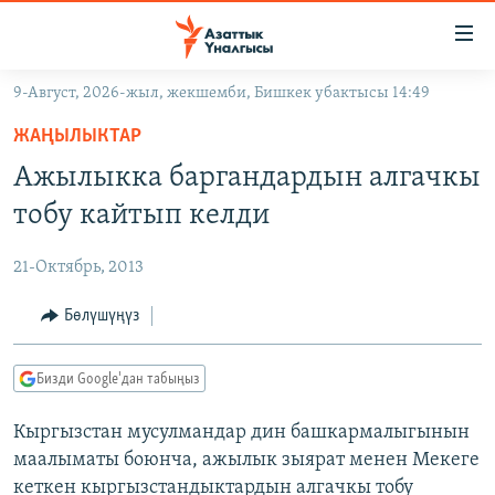
Линктер
Мазмунга
өтүңүз
9-Август, 2026-жыл, жекшемби, Бишкек убактысы 14:49
Навигацияга
ЖАҢЫЛЫКТАР
өтүңүз
ЖАҢЫЛЫКТАР
КЫРГЫЗСТАН
Издөөгө
Ажылыкка баргандардын алгачкы
салыңыз
ДҮЙНӨ
КЫРГЫЗСТАН
тобу кайтып келди
УКРАИНА
САЯСАТ
ДҮЙНӨ
21-Октябрь, 2013
АТАЙЫН ИЛИКТӨӨ
ЭКОНОМИКА
БОРБОР АЗИЯ
ТВ ПРОГРАММАЛАР
Бөлүшүңүз
МАДАНИЯТ
ПОДКАСТ
БҮГҮН АЗАТТЫКТА
Бизди Google'дан табыңыз
ӨЗГӨЧӨ ПИКИР
ЭКСПЕРТТЕР ТАЛДАЙТ
Кыргызстан мусулмандар дин башкармалыгынын
БИЗ ЖАНА ДҮЙНӨ
Русский
маалыматы боюнча, ажылык зыярат менен Мекеге
ДАНИСТЕ
кеткен кыргызстандыктардын алгачкы тобу