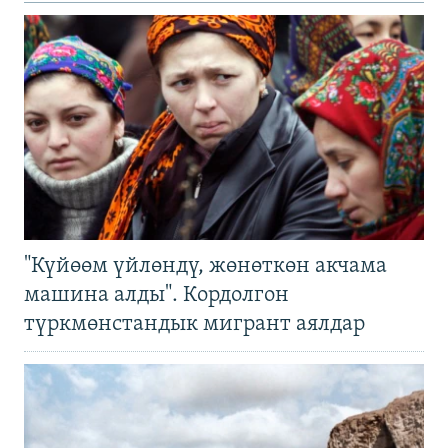
"Күйөөм үйлөндү, жөнөткөн акчама
машина алды". Кордолгон
түркмөнстандык мигрант аялдар