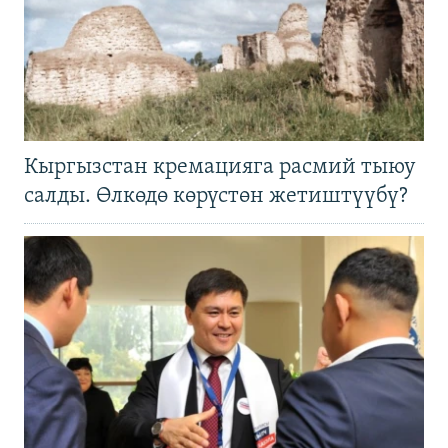
Кыргызстан кремацияга расмий тыюу
салды. Өлкөдө көрүстөн жетиштүүбү?