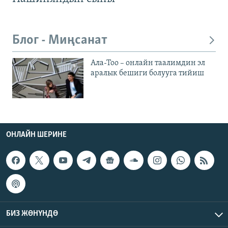
Блог - Миңсанат
Ала-Тоо – онлайн таалимдин эл
аралык бешиги болууга тийиш
ОНЛАЙН ШЕРИНЕ
БИЗ ЖӨНҮНДӨ