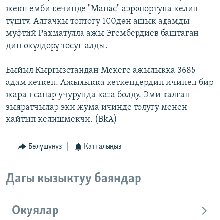
жекшемби кечинде "Манас" аэропортуна келип
ОНЛАЙН ШЕРИНЕ
ЭЖЕ-СИҢДИЛЕР
түштү. Алгачкы топтогу 100дөн ашык адамды
АЗАТТЫК+
муфтий Рахматулла ажы Эгембердиев баштаган
ЫҢГАЙСЫЗ СУРООЛОР
дин өкүлдөрү тосуп алды.
Быйыл Кыргызстандан Мекеге ажылыкка 3685
ЭЕ/АРнун бардык сайттары
адам кеткен. Ажылыкка кеткендердин ичинен бир
жаран сапар учурунда каза болду. Эми калган
зыяратчылар эки жума ичинде толугу менен
кайтып келишмекчи. (BkA)
Бөлүшүңүз
Катталыңыз
Дагы кызыктуу баяндар
Окуялар