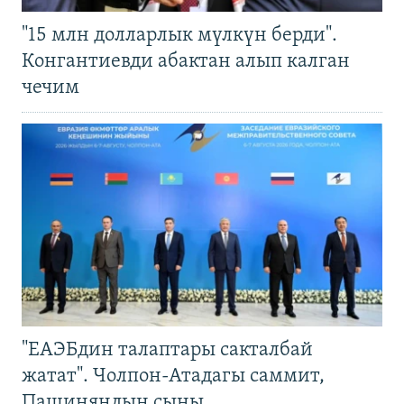
"15 млн долларлык мүлкүн берди".
Конгантиевди абактан алып калган
чечим
"ЕАЭБдин талаптары сакталбай
жатат". Чолпон-Атадагы саммит,
Пашиняндын сыны