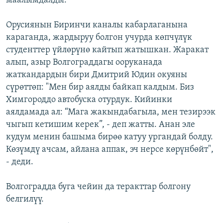
маалымдалды.
Орусиянын Биринчи каналы кабарлаганына
караганда, жардыруу болгон учурда көпчүлүк
студенттер үйлөрүнө кайтып жатышкан. Жаракат
алып, азыр Волгограддагы ооруканада
жаткандардын бири Дмитрий Юдин окуяны
сүрөттөп: "Мен бир аялды байкап калдым. Биз
Химгороддо автобуска отурдук. Кийинки
аялдамада ал: “Мага жакындабагыла, мен тезирээк
чыгып кетишим керек”, - деп жатты. Анан эле
кудум менин башыма бирөө катуу ургандай болду.
Көзүмдү ачсам, айлана аппак, эч нерсе көрүнбөйт",
- деди.
Волгоградда буга чейин да теракттар болгону
белгилүү.