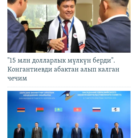
"15 млн долларлык мүлкүн берди".
Конгантиевди абактан алып калган
чечим