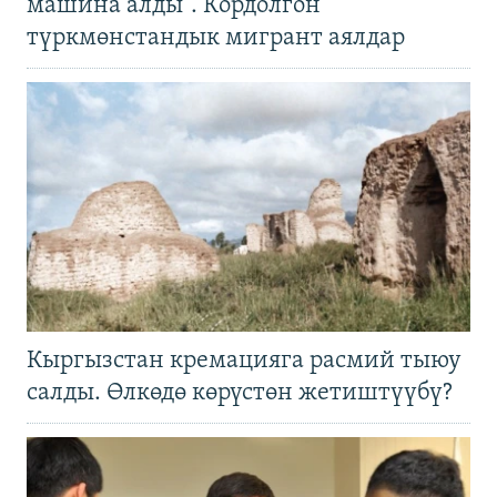
машина алды". Кордолгон
түркмөнстандык мигрант аялдар
Кыргызстан кремацияга расмий тыюу
салды. Өлкөдө көрүстөн жетиштүүбү?