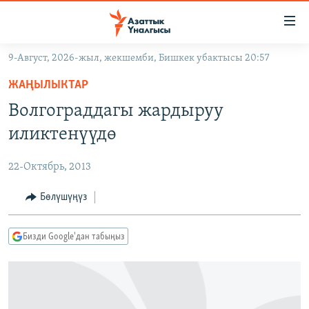
Линктер
Мазмунга
өтүңүз
9-Август, 2026-жыл, жекшемби, Бишкек убактысы 20:57
Навигацияга
ЖАҢЫЛЫКТАР
өтүңүз
ЖАҢЫЛЫКТАР
КЫРГЫЗСТАН
Издөөгө
Волгограддагы жардыруу
салыңыз
ДҮЙНӨ
КЫРГЫЗСТАН
иликтенүүдө
УКРАИНА
САЯСАТ
ДҮЙНӨ
22-Октябрь, 2013
АТАЙЫН ИЛИКТӨӨ
ЭКОНОМИКА
БОРБОР АЗИЯ
ТВ ПРОГРАММАЛАР
Бөлүшүңүз
МАДАНИЯТ
ПОДКАСТ
БҮГҮН АЗАТТЫКТА
Бизди Google'дан табыңыз
ӨЗГӨЧӨ ПИКИР
ЭКСПЕРТТЕР ТАЛДАЙТ
БИЗ ЖАНА ДҮЙНӨ
Русский
ДАНИСТЕ