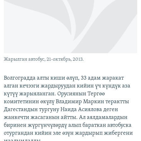
ОНЛАЙН ШЕРИНЕ
ЭЖЕ-СИҢДИЛЕР
АЗАТТЫК+
ЫҢГАЙСЫЗ СУРООЛОР
ЭЕ/АРнун бардык сайттары
Жарылган автобус, 21-октябрь, 2013.
Волгоградда алты киши өлүп, 33 адам жаракат
алган кечээги жардыруудан кийин үч күндүк аза
күтүү жарыяланган. Орусиянын Тергөө
комитетинин өкүлү Владимир Маркин терактты
Дагестандын тургуну Наида Асиялова деген
жанкечти жасаганын айтты. Ал аялдамалардын
биринен жүргүнчүлөрдү алып бараткан автобуска
отургандан кийин эле өзүн жардырып жибергени