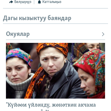
Бөлүшүңүз
Катталыңыз
Дагы кызыктуу баяндар
Окуялар
"Күйөөм үйлөндү, жөнөткөн акчама