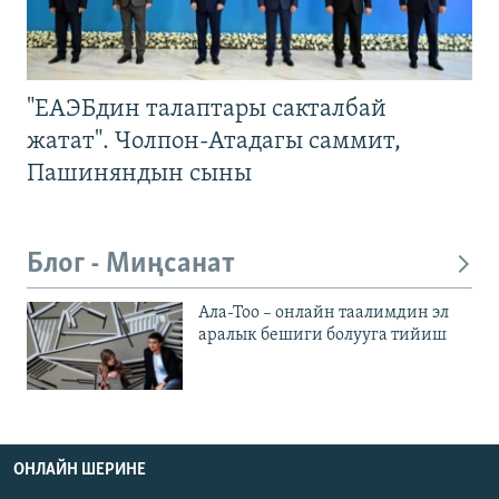
"ЕАЭБдин талаптары сакталбай
жатат". Чолпон-Атадагы саммит,
Пашиняндын сыны
Блог - Миңсанат
Ала-Тоо – онлайн таалимдин эл
аралык бешиги болууга тийиш
ОНЛАЙН ШЕРИНЕ