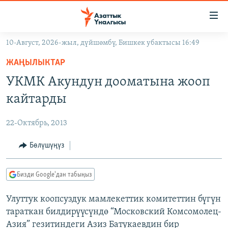
Линктер
Мазмунга
өтүңүз
10-Август, 2026-жыл, дүйшөмбү, Бишкек убактысы 16:49
Навигацияга
ЖАҢЫЛЫКТАР
өтүңүз
ЖАҢЫЛЫКТАР
КЫРГЫЗСТАН
Издөөгө
УКМК Акундун дооматына жооп
салыңыз
ДҮЙНӨ
КЫРГЫЗСТАН
кайтарды
УКРАИНА
САЯСАТ
ДҮЙНӨ
22-Октябрь, 2013
АТАЙЫН ИЛИКТӨӨ
ЭКОНОМИКА
БОРБОР АЗИЯ
ТВ ПРОГРАММАЛАР
Бөлүшүңүз
МАДАНИЯТ
ПОДКАСТ
БҮГҮН АЗАТТЫКТА
Бизди Google'дан табыңыз
ӨЗГӨЧӨ ПИКИР
ЭКСПЕРТТЕР ТАЛДАЙТ
Улуттук коопсуздук мамлекеттик комитеттин бүгүн
БИЗ ЖАНА ДҮЙНӨ
Русский
тараткан билдирүүсүндө “Московский Комсомолец-
ДАНИСТЕ
Азия” гезитиндеги Азиз Батукаевдин бир