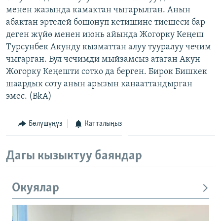
менен жазында камактан чыгарылган. Анын
абактан эртелей бошонуп кетишине тиешеси бар
деген жүйө менен июнь айында Жогорку Кеңеш
Турсунбек Акунду кызматтан алуу тууралуу чечим
чыгарган. Бул чечимди мыйзамсыз атаган Акун
Жогорку Кеңешти сотко да берген. Бирок Бишкек
шаардык соту анын арызын канааттандырган
эмес. (BkA)
Бөлүшүңүз
Катталыңыз
Дагы кызыктуу баяндар
Окуялар