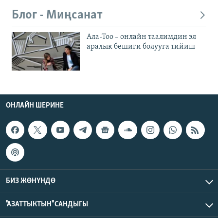
Блог - Миңсанат
Ала-Тоо – онлайн таалимдин эл
аралык бешиги болууга тийиш
ОНЛАЙН ШЕРИНЕ
БИЗ ЖӨНҮНДӨ
"АЗАТТЫКТЫН" САНДЫГЫ