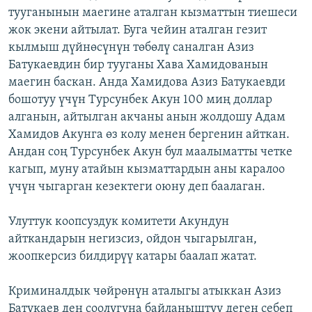
тууганынын маегине аталган кызматтын тиешеси
ОНЛАЙН ШЕРИНЕ
ЭЖЕ-СИҢДИЛЕР
жок экени айтылат. Буга чейин аталган гезит
АЗАТТЫК+
кылмыш дүйнөсүнүн төбөлү саналган Азиз
ЫҢГАЙСЫЗ СУРООЛОР
Батукаевдин бир тууганы Хава Хамидованын
маегин баскан. Анда Хамидова Азиз Батукаевди
бошотуу үчүн Турсунбек Акун 100 миң доллар
ЭЕ/АРнун бардык сайттары
алганын, айтылган акчаны анын жолдошу Адам
Хамидов Акунга өз колу менен бергенин айткан.
Андан соң Турсунбек Акун бул маалыматты четке
кагып, муну атайын кызматтардын аны каралоо
үчүн чыгарган кезектеги оюну деп баалаган.
Улуттук коопсуздук комитети Акундун
айткандарын негизсиз, ойдон чыгарылган,
жоопкерсиз билдирүү катары баалап жатат.
Криминалдык чөйрөнүн аталыгы атыккан Азиз
Батукаев ден соолугуна байланыштуу деген себеп