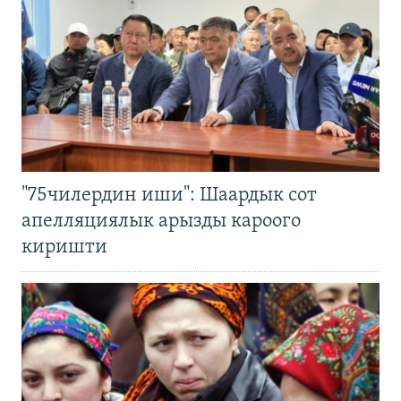
"75чилердин иши": Шаардык сот
апелляциялык арызды кароого
киришти