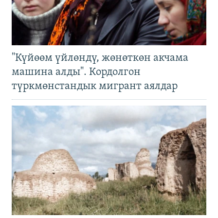
"Күйөөм үйлөндү, жөнөткөн акчама
машина алды". Кордолгон
түркмөнстандык мигрант аялдар