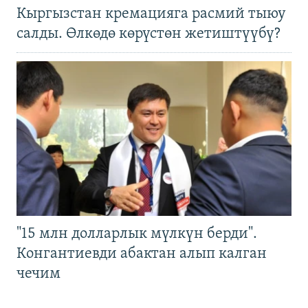
Кыргызстан кремацияга расмий тыюу
салды. Өлкөдө көрүстөн жетиштүүбү?
"15 млн долларлык мүлкүн берди".
Конгантиевди абактан алып калган
чечим