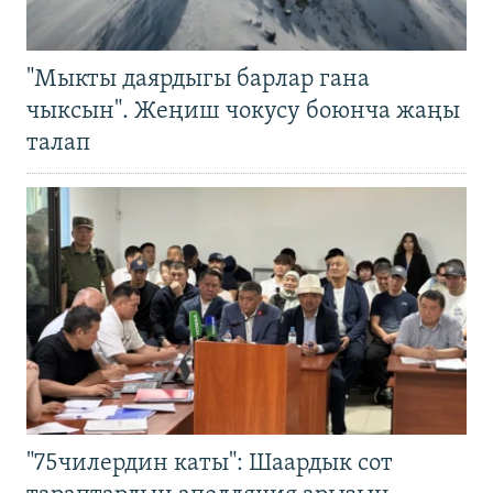
"Мыкты даярдыгы барлар гана
чыксын". Жеңиш чокусу боюнча жаңы
талап
"75чилердин каты": Шаардык сот