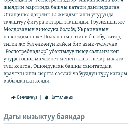
Орусиядагы “Роспотребнадзор” ишканасына 2004-
жылдын мартында башчы катары дайындалган
Онищенко дээрлик 10 жылдык иши учурунда
талаштуу фигура катары таанылды. Грузиянын же
Молдованын виносуна болобу, Украинанын
шоколадына же Польшанын этине болобу, айтор,
тигил же бул өлкөнүн кайсы бир азык-түлүгүнө
“Роспотребнадзор” убактылуу тыюу салганы көп
учурда ошол мамлекет менен алака начар маалга
туш келген. Ошондуктан башкы санитардык
врачтын иши сыртта саясий чабуулдун түрү катары
кабылданып келди.
Бөлүшүңүз
Катталыңыз
Дагы кызыктуу баяндар