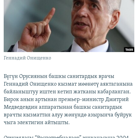
ОНЛАЙН ШЕРИНЕ
ЭЖЕ-СИҢДИЛЕР
АЗАТТЫК+
ЫҢГАЙСЫЗ СУРООЛОР
ЭЕ/АРнун бардык сайттары
Геннадий Онищенко
Бүгүн Орусиянын башкы санитардык врачы
Геннадий Онищенко кызмат мөөнөтү аяктаганына
байланыштуу иштен кетип жатканы кабарланган.
Бирок анын артынан премьер-министр Дмитрий
Медведевдин аппаратынан башкы санитардык
врачты кызматтан алуу жөнүндө азырынча буйрук
чыга электигин айтышты.