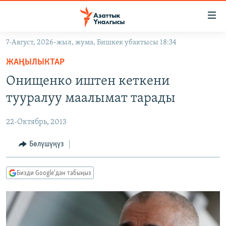
Линктер
Мазмунга
өтүңүз
7-Август, 2026-жыл, жума, Бишкек убактысы 18:34
Навигацияга
ЖАҢЫЛЫКТАР
өтүңүз
ЖАҢЫЛЫКТАР
КЫРГЫЗСТАН
Издөөгө
Онищенко иштен кеткени
салыңыз
ДҮЙНӨ
КЫРГЫЗСТАН
тууралуу маалымат тарады
УКРАИНА
САЯСАТ
ДҮЙНӨ
22-Октябрь, 2013
АТАЙЫН ИЛИКТӨӨ
ЭКОНОМИКА
БОРБОР АЗИЯ
ТВ ПРОГРАММАЛАР
Бөлүшүңүз
МАДАНИЯТ
ПОДКАСТ
БҮГҮН АЗАТТЫКТА
Бизди Google'дан табыңыз
ӨЗГӨЧӨ ПИКИР
ЭКСПЕРТТЕР ТАЛДАЙТ
БИЗ ЖАНА ДҮЙНӨ
Русский
ДАНИСТЕ