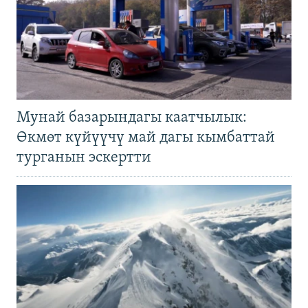
Мунай базарындагы каатчылык:
Өкмөт күйүүчү май дагы кымбаттай
турганын эскертти