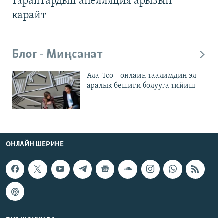
тараптардын апелляция арызын
карайт
Блог - Миңсанат
Ала-Тоо – онлайн таалимдин эл
аралык бешиги болууга тийиш
ОНЛАЙН ШЕРИНЕ