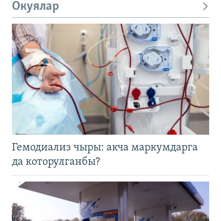
Окуялар
Гемодиализ чыры: акча маркумдарга
да которулганбы?