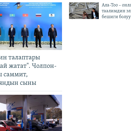
Ала-Тоо – онл
таалимдин эл
бешиги болуу
ин талаптары
ай жатат". Чолпон-
ы саммит,
яндын сыны