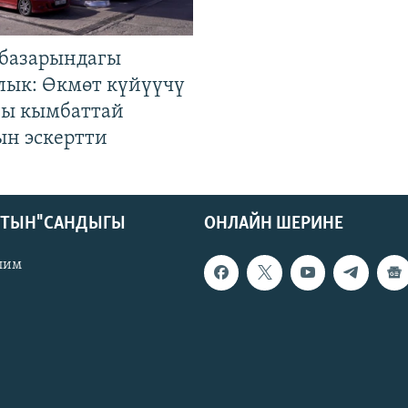
базарындагы
лык: Өкмөт күйүүчү
гы кымбаттай
ын эскертти
КТЫН" САНДЫГЫ
ОНЛАЙН ШЕРИНЕ
лим