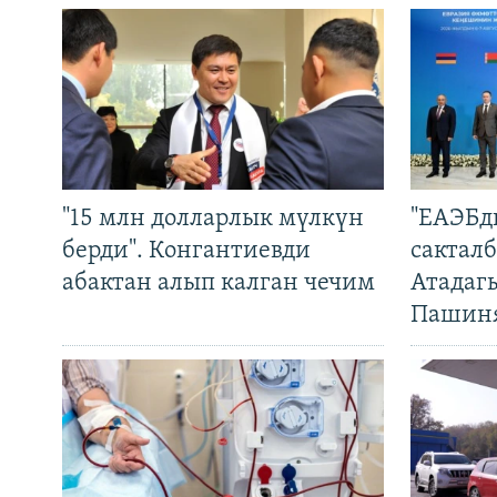
"15 млн долларлык мүлкүн
"ЕАЭБд
берди". Конгантиевди
сакталб
абактан алып калган чечим
Атадаг
Пашин