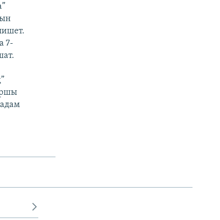
а”
нын
лишет.
 7-
шат.
д”
аршы
 адам