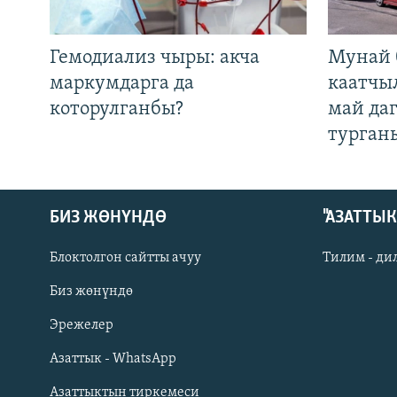
Гемодиализ чыры: акча
Мунай 
маркумдарга да
каатчы
которулганбы?
май да
турган
БИЗ ЖӨНҮНДӨ
"АЗАТТЫ
Блоктолгон сайтты ачуу
Тилим - ди
Биз жөнүндө
Русский
Эрежелер
Азаттык - WhatsApp
ОНЛАЙН ШЕРИНЕ
Азаттыктын тиркемеси