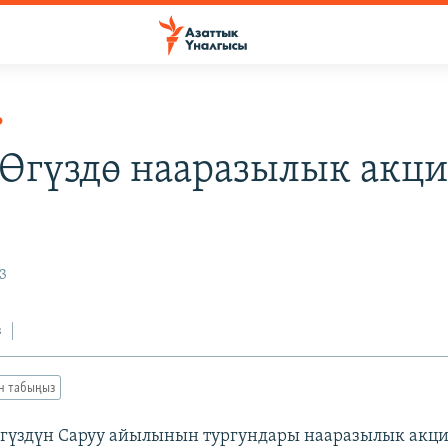
Р
Өгүздө нааразылык акц
3
з
ан табыңыз
Өгүздүн Саруу айылынын тургундары нааразылык акц