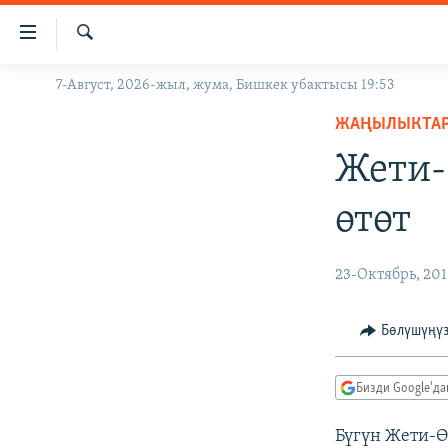
Линктер
Мазмунга
өтүңүз
Издөө
7-Август, 2026-жыл, жума, Бишкек убактысы 19:53
ЖАҢЫЛЫКТАР
Навигацияга
өтүңүз
ЖАҢЫЛЫКТА
КЫРГЫЗСТАН
Издөөгө
Жети-
ДҮЙНӨ
КЫРГЫЗСТАН
салыңыз
УКРАИНА
САЯСАТ
ДҮЙНӨ
өтөт
АТАЙЫН ИЛИКТӨӨ
ЭКОНОМИКА
БОРБОР АЗИЯ
ТВ ПРОГРАММАЛАР
МАДАНИЯТ
23-Октябрь, 201
ПОДКАСТ
БҮГҮН АЗАТТЫКТА
Бөлүшүңү
ӨЗГӨЧӨ ПИКИР
ЭКСПЕРТТЕР ТАЛДАЙТ
БИЗ ЖАНА ДҮЙНӨ
Бизди Google'д
ДАНИСТЕ
Бүгүн Жети-