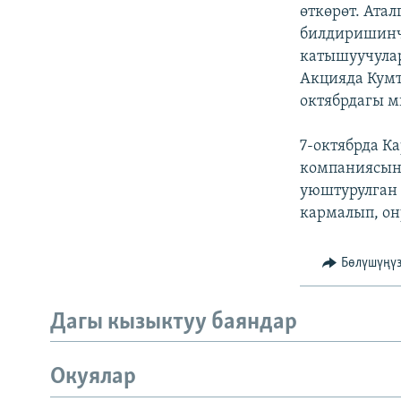
ЭЖЕ-СИҢДИЛЕР
өткөрөт. Ата
билдиришинче
АЗАТТЫК+
катышуучулар
ЫҢГАЙСЫЗ СУРООЛОР
Акцияда Кумт
октябрдагы м
7-октябрда К
компаниясын
уюштурулган 
кармалып, он
Бөлүшүңү
Дагы кызыктуу баяндар
Окуялар