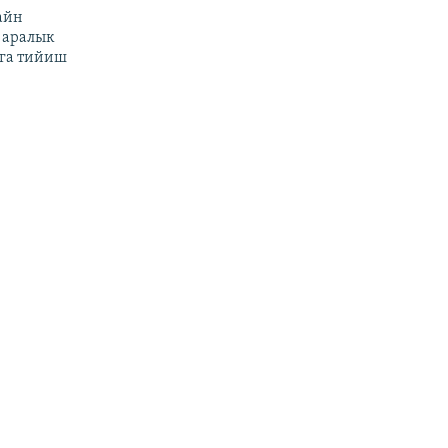
айн
 аралык
га тийиш