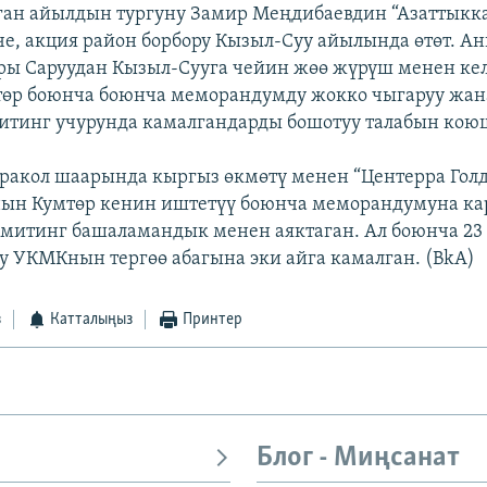
лган айылдын тургуну Замир Меңдибаевдин “Азаттыкк
, акция район борбору Кызыл-Суу айылында өтөт. А
ы Саруудан Кызыл-Сууга чейин жөө жүрүш менен ке
өр боюнча боюнча меморандумду жокко чыгаруу жана
итинг учурунда камалгандарды бошотуу талабын кою
аракол шаарында кыргыз өкмөтү менен “Центерра Гол
ын Кумтөр кенин иштетүү боюнча меморандумуна к
митинг башаламандык менен аяктаган. Ал боюнча 23
у УКМКнын тергөө абагына эки айга камалган. (BkA)
з
Катталыңыз
Принтер
Блог - Миңсанат