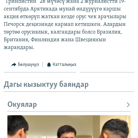
“Гринпистин” 28 мүчөсү жана 2 журналистти 19-
сентябрда Арктикада мунай өндүрүүгө каршы
акция өткөрүп жаткан кезде орус чек арачылары
Печорск деңизинде кармап кетишкен. Алардын
төртөө орусиялык, калгандары болсо Бразилия,
Британия, Финляндия жана Швециянын
жарандары.
Бөлүшүңүз
Катталыңыз
Дагы кызыктуу баяндар
Окуялар