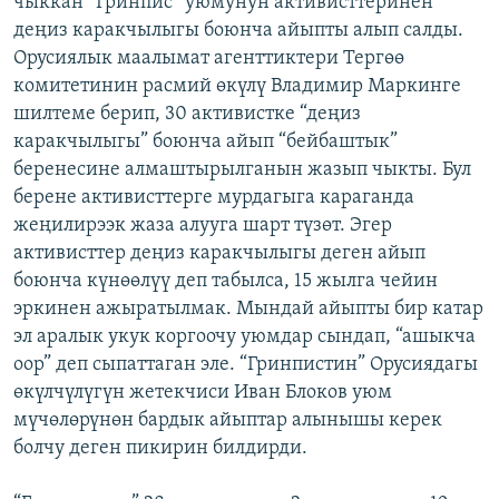
чыккан “Гринпис” уюмунун активисттеринен
ОНЛАЙН ШЕРИНЕ
ЭЖЕ-СИҢДИЛЕР
деңиз каракчылыгы боюнча айыпты алып салды.
Орусиялык маалымат агенттиктери Тергөө
АЗАТТЫК+
комитетинин расмий өкүлү Владимир Маркинге
ЫҢГАЙСЫЗ СУРООЛОР
шилтеме берип, 30 активистке “деңиз
каракчылыгы” боюнча айып “бейбаштык”
беренесине алмаштырылганын жазып чыкты. Бул
ЭЕ/АРнун бардык сайттары
берене активисттерге мурдагыга караганда
жеңилирээк жаза алууга шарт түзөт. Эгер
активисттер деңиз каракчылыгы деген айып
боюнча күнөөлүү деп табылса, 15 жылга чейин
эркинен ажыратылмак. Мындай айыпты бир катар
эл аралык укук коргоочу уюмдар сындап, “ашыкча
оор” деп сыпаттаган эле. “Гринпистин” Орусиядагы
өкүлчүлүгүн жетекчиси Иван Блоков уюм
мүчөлөрүнөн бардык айыптар алынышы керек
болчу деген пикирин билдирди.