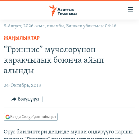
Линктер
Мазмунга
өтүңүз
8-Август, 2026-жыл, ишемби, Бишкек убактысы 04:46
Навигацияга
ЖАҢЫЛЫКТАР
өтүңүз
ЖАҢЫЛЫКТАР
КЫРГЫЗСТАН
Издөөгө
“Гринпис” мүчөлөрүнөн
салыңыз
ДҮЙНӨ
КЫРГЫЗСТАН
каракчылык боюнча айып
УКРАИНА
САЯСАТ
ДҮЙНӨ
алынды
АТАЙЫН ИЛИКТӨӨ
ЭКОНОМИКА
БОРБОР АЗИЯ
24-Октябрь, 2013
ТВ ПРОГРАММАЛАР
МАДАНИЯТ
Бөлүшүңүз
ПОДКАСТ
БҮГҮН АЗАТТЫКТА
ӨЗГӨЧӨ ПИКИР
ЭКСПЕРТТЕР ТАЛДАЙТ
Бизди Google'дан табыңыз
БИЗ ЖАНА ДҮЙНӨ
Русский
Орус бийликтери деңизде мунай өндүрүүгө каршы
ДАНИСТЕ