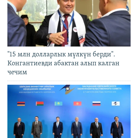
"15 млн долларлык мүлкүн берди".
Конгантиевди абактан алып калган
чечим