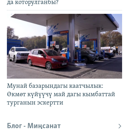
да которулганбы?
Мунай базарындагы каатчылык:
Өкмөт күйүүчү май дагы кымбаттай
турганын эскертти
Блог - Миңсанат