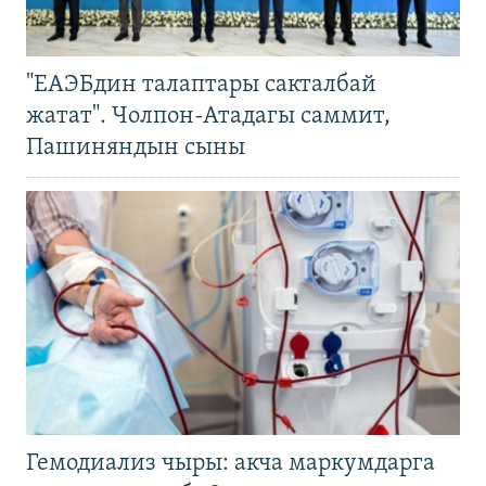
"ЕАЭБдин талаптары сакталбай
жатат". Чолпон-Атадагы саммит,
Пашиняндын сыны
Гемодиализ чыры: акча маркумдарга