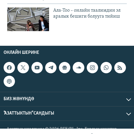
Ала-Тоо – онлайн таалимдин эл
аралык бешиги болууга тийиш
ОНЛАЙН ШЕРИНЕ
БИЗ ЖӨНҮНДӨ
"АЗАТТЫКТЫН" САНДЫГЫ
Азаттык үналгысы © 2026 RFE/RL, Inc. Бардык укуктар