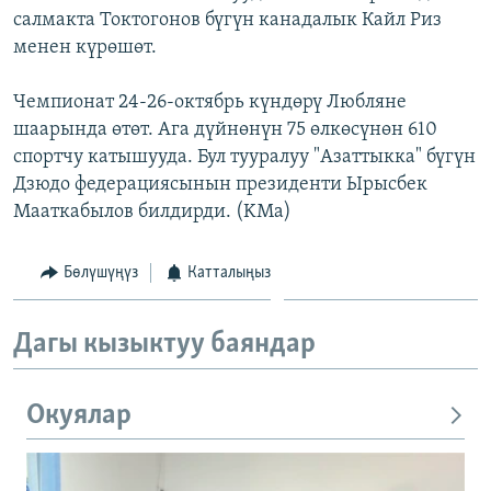
салмакта Токтогонов бүгүн канадалык Кайл Риз
ОНЛАЙН ШЕРИНЕ
ЭЖЕ-СИҢДИЛЕР
менен күрөшөт.
АЗАТТЫК+
ЫҢГАЙСЫЗ СУРООЛОР
Чемпионат 24-26-октябрь күндөрү Любляне
шаарында өтөт. Ага дүйнөнүн 75 өлкөсүнөн 610
спортчу катышууда. Бул тууралуу "Азаттыкка" бүгүн
ЭЕ/АРнун бардык сайттары
Дзюдо федерациясынын президенти Ырысбек
Мааткабылов билдирди. (KMa)
Бөлүшүңүз
Катталыңыз
Дагы кызыктуу баяндар
Окуялар