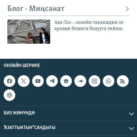
Блог - Миңсанат
Ала-Тоо – онлайн таалимдин эл
аралык бешиги болууга тийиш
ОНЛАЙН ШЕРИНЕ
БИЗ ЖӨНҮНДӨ
"АЗАТТЫКТЫН" САНДЫГЫ