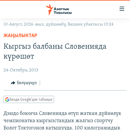
Линктер
Мазмунга
өтүңүз
10-Август, 2026-жыл, дүйшөмбү, Бишкек убактысы 13:24
Навигацияга
ЖАҢЫЛЫКТАР
өтүңүз
ЖАҢЫЛЫКТАР
КЫРГЫЗСТАН
Издөөгө
Кыргыз балбаны Словенияда
салыңыз
ДҮЙНӨ
КЫРГЫЗСТАН
күрөшөт
УКРАИНА
САЯСАТ
ДҮЙНӨ
24-Октябрь, 2013
АТАЙЫН ИЛИКТӨӨ
ЭКОНОМИКА
БОРБОР АЗИЯ
ТВ ПРОГРАММАЛАР
Бөлүшүңүз
МАДАНИЯТ
ПОДКАСТ
БҮГҮН АЗАТТЫКТА
Бизди Google'дан табыңыз
ӨЗГӨЧӨ ПИКИР
ЭКСПЕРТТЕР ТАЛДАЙТ
Дзюдо боюнча Словенияда өтүп жаткан дүйнөлүк
БИЗ ЖАНА ДҮЙНӨ
Русский
чемпионатка кыргызстандык жалгыз спортчу
ДАНИСТЕ
Болот Токтогонов катышууда. 100 килограммдык