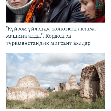
"Күйөөм үйлөндү, жөнөткөн акчама
машина алды". Кордолгон
түркмөнстандык мигрант аялдар