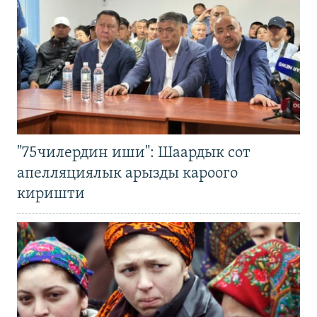
"75чилердин иши": Шаардык сот
апелляциялык арызды кароого
киришти