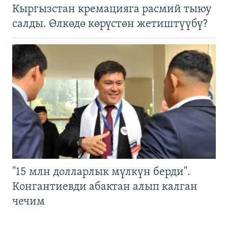
Кыргызстан кремацияга расмий тыюу
салды. Өлкөдө көрүстөн жетиштүүбү?
"15 млн долларлык мүлкүн берди".
Конгантиевди абактан алып калган
чечим