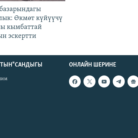
базарындагы
лык: Өкмөт күйүүчү
гы кымбаттай
ын эскертти
КТЫН" САНДЫГЫ
ОНЛАЙН ШЕРИНЕ
лим