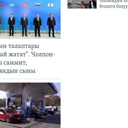
таалимдин эл
бешиги болуу
ин талаптары
ай жатат". Чолпон-
ы саммит,
яндын сыны