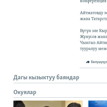
конференция 
Айтматовду э
жана Татарст
Бүгүн эле Кы
Жунусов жан
Чынгыз Айтма
тууралуу мем
Бөлүшүңү
Дагы кызыктуу баяндар
Окуялар