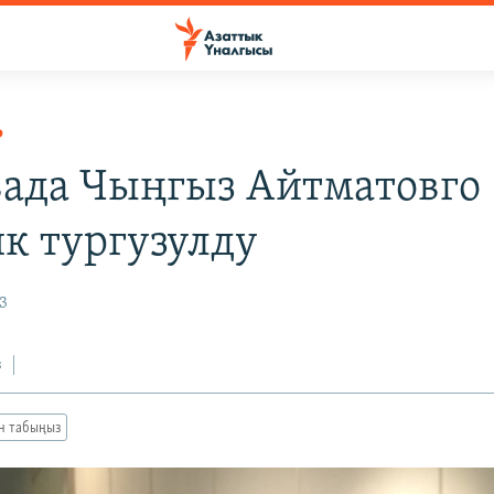
Р
ада Чыңгыз Айтматовго
ик тургузулду
3
з
ан табыңыз