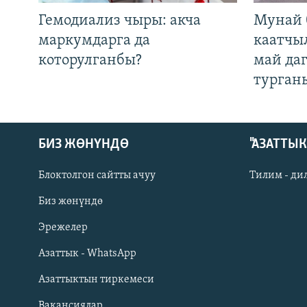
Гемодиализ чыры: акча
Мунай 
маркумдарга да
каатчы
которулганбы?
май да
турган
БИЗ ЖӨНҮНДӨ
"АЗАТТЫ
Блоктолгон сайтты ачуу
Тилим - ди
Биз жөнүндө
Русский
Эрежелер
Азаттык - WhatsApp
ОНЛАЙН ШЕРИНЕ
Азаттыктын тиркемеси
Вакансиялар