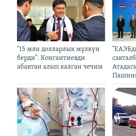
"15 млн долларлык мүлкүн
"ЕАЭБд
берди". Конгантиевди
сакталб
абактан алып калган чечим
Атадаг
Пашин