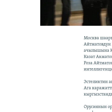
Москва шаар
Айтматовдун 
ачылышына Кы
Казат Акмато
Роза Айтмато
интеллигенц
Эстеликтин а
Ага каражатт
кыргызстанды
Орусиянын ор