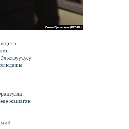
Чыңгыз
инин
Эл жазуучусу
карындашы
Франгулян.
көдө жашаган
имий