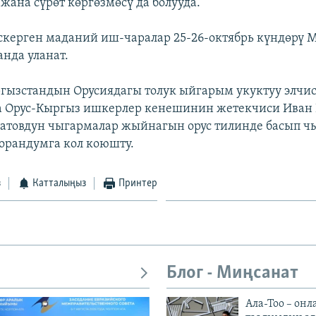
жана сүрөт көргөзмөсү да болууда.
скерген маданий иш-чаралар 25-26-октябрь күндөрү 
анда уланат.
ргызстандын Орусиядагы толук ыйгарым укуктуу элчис
а Орус-Кыргыз ишкерлер кенешинин жетекчиси Иван
товдун чыгармалар жыйнагын орус тилинде басып ч
орандумга кол коюшту.
з
Катталыңыз
Принтер
Блог - Миңсанат
Ала-Тоо – онл