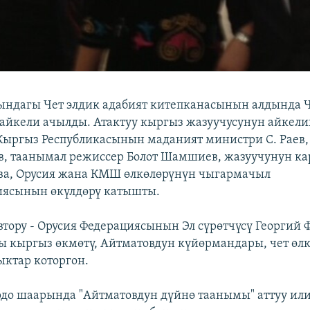
ындагы Чет элдик адабият китепканасынын алдында 
айкели ачылды. Атактуу кыргыз жазуучусунун айкел
ргыз Республикасынын маданият министри С. Раев, 
в, таанымал режиссер Болот Шамшиев, жазуучунун 
ва, Орусия жана КМШ өлкөлөрүнүн чыгармачыл
иясынын өкүлдөрү катышты.
втору - Орусия Федерациясынын Эл сүрөтчүсү Георгий 
ы кыргыз өкмөтү, Айтматовдун күйөрмандары, чет өл
ктар которгон.
до шаарында "Айтматовдун дүйнө таанымы" аттуу ил