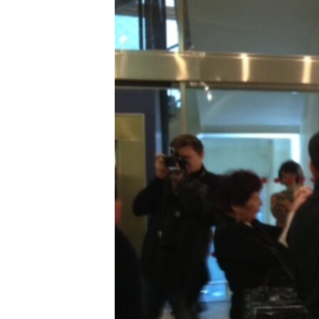
ЭЖЕ-СИҢДИЛЕР
АЗАТТЫК+
ЫҢГАЙСЫЗ СУРООЛОР