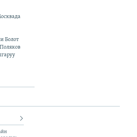
Москвада
и Болот
 Поляков
ыгаруу
айн