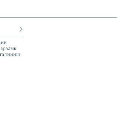
айн
 аралык
га тийиш