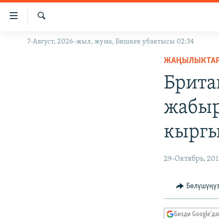
Линктер
Мазмунга
өтүңүз
Издөө
7-Август, 2026-жыл, жума, Бишкек убактысы 02:34
ЖАҢЫЛЫКТАР
Навигацияга
өтүңүз
ЖАҢЫЛЫКТА
КЫРГЫЗСТАН
Издөөгө
Брита
ДҮЙНӨ
КЫРГЫЗСТАН
салыңыз
УКРАИНА
САЯСАТ
ДҮЙНӨ
жабыр
АТАЙЫН ИЛИКТӨӨ
ЭКОНОМИКА
БОРБОР АЗИЯ
кыргы
ТВ ПРОГРАММАЛАР
МАДАНИЯТ
ПОДКАСТ
БҮГҮН АЗАТТЫКТА
29-Октябрь, 201
ӨЗГӨЧӨ ПИКИР
ЭКСПЕРТТЕР ТАЛДАЙТ
БИЗ ЖАНА ДҮЙНӨ
Бөлүшүңү
ДАНИСТЕ
Бизди Google'д