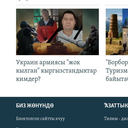
Украин армиясы "жок
"Борбо
кылган" кыргызстандыктар
Туризм
кимдер?
байыта
БИЗ ЖӨНҮНДӨ
"АЗАТТЫ
Блоктолгон сайтты ачуу
Тилим - ди