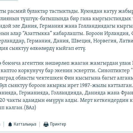
ты расмий булактар тастыктады. Куюндан катуу жабы
глиянын түштүк-батышында бир гана кыргызстандык 
дой эле Дания, Германия жана Голландиядагы кырг
ын алар “Азаттыкка” кабарлашты. Бороон Ирландия, 
ерланддар, Германия, Дания, Швеция, Норвегия, Латви
ия сыяктуу өлкөлөрдү кыйгап өттү.
 боюнча агенттик нөшөрлөп жааган жамгырдан улам
л каптоо коркунучу бар экенин эскертти. Синоптиктер
нград областы чектешкен Фин кысыгына багыт алган
Бул сыяктуу бороон акыркы ирет 1987-жылы катталган
анияда, Германияда, Голландияда, Данияда жана Фра
0 чакты адамдын өмүрүн алды. Мерт кеткендердин к
ып калган.(BAz)
з
Катталыңыз
Принтер