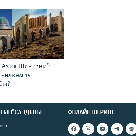
р Азия Шенгени":
 чөлкөмдү
бы?
КТЫН" САНДЫГЫ
ОНЛАЙН ШЕРИНЕ
лим