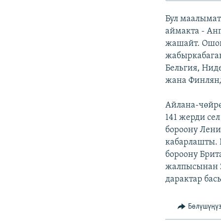
ЭЖЕ-СИҢДИЛЕР
Бул маалымат
АЗАТТЫК+
аймакта - Ан
ЫҢГАЙСЫЗ СУРООЛОР
жашайт. Ошон
жабыркабаган
Бельгия, Нид
жана Финлянд
Айлана-чөйрө
141 жерди се
бороону Лени
кабарлашты. 
бороону Брит
жалпысынан 2
дарактар бас
Бөлүшүңү