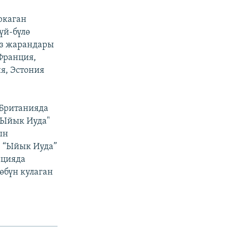
ркаган
үй-бүлө
ыз жарандары
Франция,
я, Эстония
 Британияда
 "Ыйык Иуда"
ын
. “Ыйык Иуда”
нцияда
өбүн кулаган