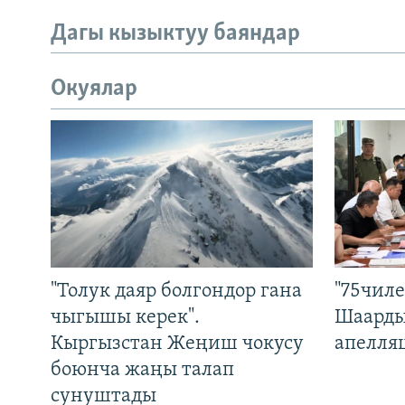
Дагы кызыктуу баяндар
Окуялар
"Толук даяр болгондор гана
"75чиле
чыгышы керек".
Шаарды
Кыргызстан Жеңиш чокусу
апелля
боюнча жаңы талап
сунуштады