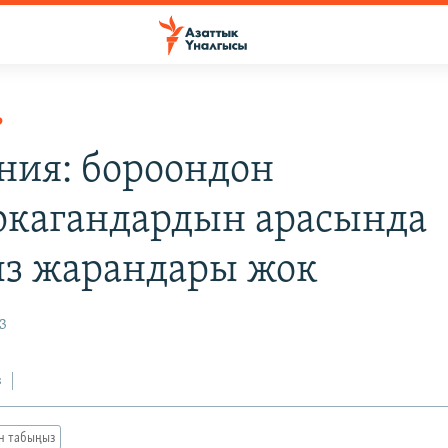
Р
ния: бороондон
кагандардын арасында
з жарандары жок
3
з
ан табыңыз