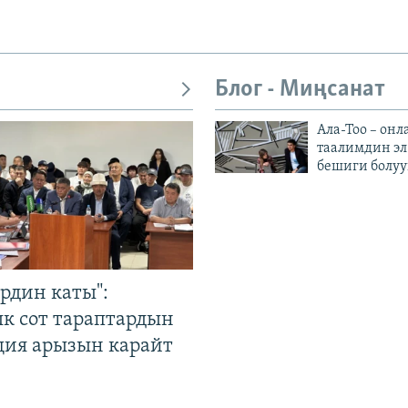
Блог - Миңсанат
Ала-Тоо – онл
таалимдин эл
бешиги болуу
рдин каты":
к сот тараптардын
ция арызын карайт